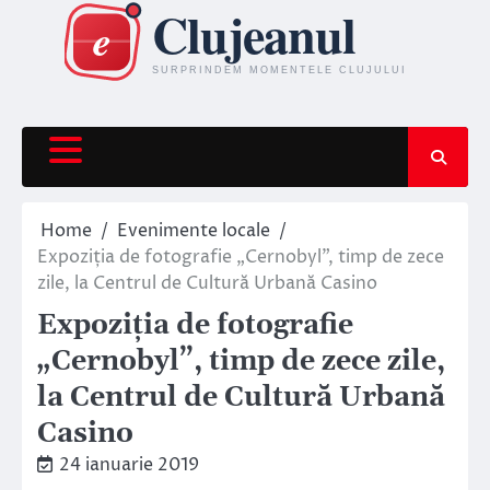
Skip
to
content
Home
Evenimente locale
Expoziția de fotografie „Cernobyl”, timp de zece
zile, la Centrul de Cultură Urbană Casino
Expoziția de fotografie
„Cernobyl”, timp de zece zile,
la Centrul de Cultură Urbană
Casino
24 ianuarie 2019