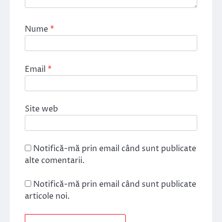
Nume
*
Email
*
Site web
Notifică-mă prin email când sunt publicate
alte comentarii.
Notifică-mă prin email când sunt publicate
articole noi.