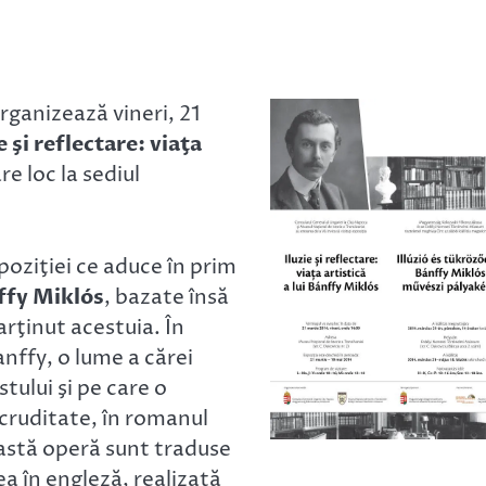
rganizează vineri, 21
e şi reflectare: viaţa
e loc la sediul
xpoziţiei ce aduce în prim
ffy Miklós
, bazate însă
rţinut acestuia. În
anffy, o lume a cărei
tului şi pe care o
 cruditate, în romanul
eastă operă sunt traduse
a în engleză, realizată