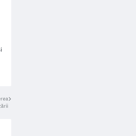
i
erea
ării