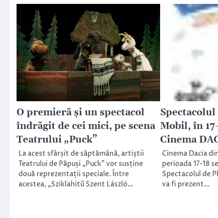
O premieră și un spectacol
Spectacolul
îndrăgit de cei mici, pe scena
Mobil, în 17
Teatrului „Puck”
Cinema DAC
La acest sfârșit de săptămână, artiștii
Cinema Dacia din
Teatrului de Păpuși „Puck” vor susține
perioada 17-18 
două reprezentații speciale. Între
Spectacolul de Pl
acestea, „Sziklahitű Szent László…
va fi prezent…