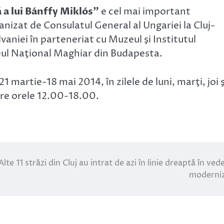
că a lui Bánffy Miklós”
e cel mai important
izat de Consulatul General al Ungariei la Cluj-
vaniei în parteneriat cu Muzeul şi Institutul
eul Naţional Maghiar din Budapesta.
1 martie-18 mai 2014, în zilele de luni, marţi, joi ş
tre orele 12.00-18.00.
Alte 11 străzi din Cluj au intrat de azi în linie dreaptă în ved
moderniz