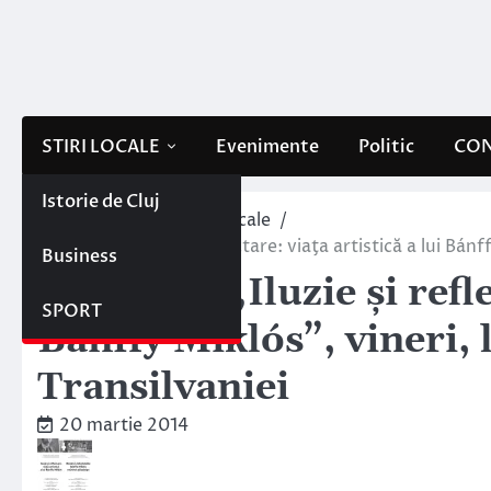
Skip
to
content
STIRI LOCALE
Evenimente
Politic
CON
Istorie de Cluj
Home
Evenimente locale
Expozitia „Iluzie şi reflectare: viaţa artistică a lui Bán
Business
Expozitia „Iluzie şi refle
SPORT
Bánffy Miklós”, vineri, 
Transilvaniei
20 martie 2014