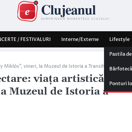
CERTE / FESTIVALURI
Interne/Externe
Lifestyle
Pastila d
ffy Miklós”, vineri, la Muzeul de Istoria a Transilvaniei
Bârfotec
ctare: viaţa artistică a lui
Ponturi l
la Muzeul de Istoria a