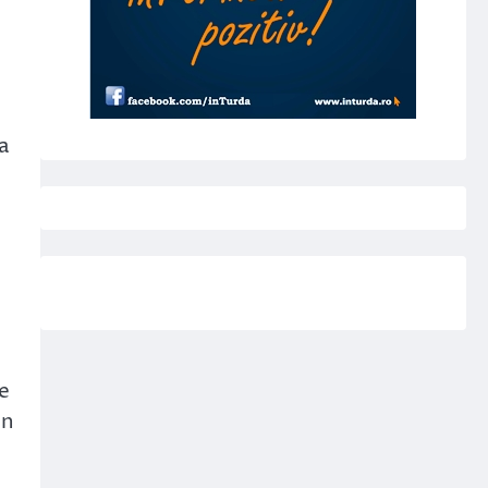
ra
de
in