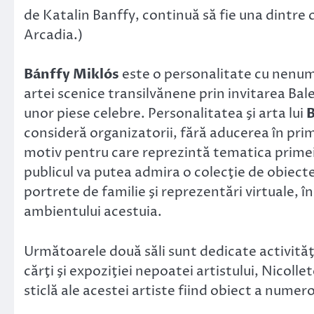
de Katalin Banffy, continuă să fie una dintre 
Arcadia.)
Bánffy Miklós
este o personalitate cu nenumă
artei scenice transilvănene prin invitarea Bale
unor piese celebre. Personalitatea şi arta lui
B
consideră organizatorii, fără aducerea în prim
motiv pentru care reprezintă tematica primei să
publicul va putea admira o colecţie de obiect
portrete de familie şi reprezentări virtuale, în
ambientului acestuia.
Următoarele două săli sunt dedicate activităţi
cărţi şi expoziţiei nepoatei artistului, Nicolle
sticlă ale acestei artiste fiind obiect a numer