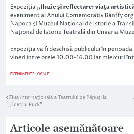
Expoziţia
„Iluzie şi reflectare: viaţa artisti
eveniment al Anului Comemorativ Bánffy organ
Napoca şi Muzeul Naţional de Istorie a Transil
Naţional de Istorie Teatrală din Ungaria Muz
Expoziţia va fi deschisă publicului în perioada 2
vineri între orele 10.00-16.00 iar miercuri în
EVENIMENTE LOCALE
Ziua Internaţională a Teatrului de Păpuşi la
Navigare
„Teatrul Puck”
în
articole
Articole asemănătoare