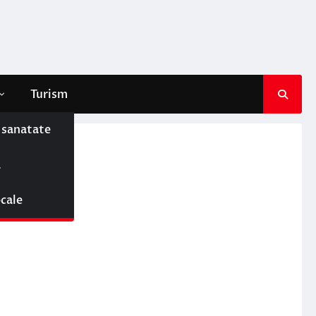
Turism
e sanatate
ă
ocale