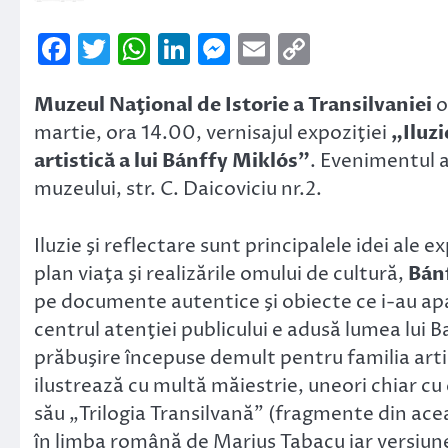
Facebook
Twitter
WhatsApp
LinkedIn
Messenger
Email
Copy
Link
Muzeul Naţional de Istorie a Transilvaniei
o
martie, ora 14.00, vernisajul expoziţiei
„Iluzi
artistică a lui Bánffy Miklós”
. Evenimentul ar
muzeului, str. C. Daicoviciu nr.2.
Iluzie şi reflectare sunt principalele idei ale e
plan viaţa şi realizările omului de cultură,
Bán
pe documente autentice şi obiecte ce i-au apa
centrul atenţiei publicului e adusă lumea lui B
prăbuşire începuse demult pentru familia artis
ilustrează cu multă măiestrie, uneori chiar cu
său „Trilogia Transilvană” (fragmente din ac
în limba română de Marius Tabacu iar versiune