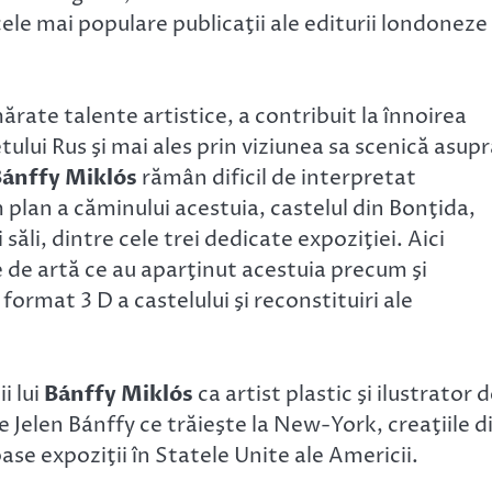
cele mai populare publicaţii ale editurii londoneze
rate talente artistice, a contribuit la înnoirea
tului Rus şi mai ales prin viziunea sa scenică asup
ánffy Miklós
rămân dificil de interpretat
 plan a căminului acestuia, castelul din Bonţida,
li, dintre cele trei dedicate expoziţiei. Aici
e de artă ce au aparţinut acestuia precum şi
 format 3 D a castelului şi reconstituiri ale
i lui
Bánffy Miklós
ca artist plastic şi ilustrator 
te Jelen Bánffy ce trăieşte la New-York, creaţiile d
oase expoziţii în Statele Unite ale Americii.