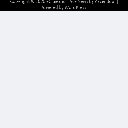
Copyright © 2026
eClujeanul
| Ace News by
Ascendoor
|
Powered by
WordPress
.