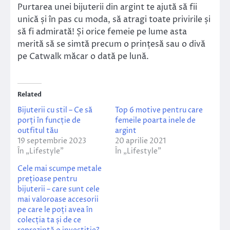
Purtarea unei bijuterii din argint te ajută să fii
unică și în pas cu moda, să atragi toate privirile și
să fi admirată! Și orice femeie pe lume asta
merită să se simtă precum o prințesă sau o divă
pe Catwalk măcar o dată pe lună.
Related
Bijuterii cu stil – Ce să
Top 6 motive pentru care
porți în funcție de
femeile poarta inele de
outfitul tău
argint
19 septembrie 2023
20 aprilie 2021
În „Lifestyle”
În „Lifestyle”
Cele mai scumpe metale
prețioase pentru
bijuterii – care sunt cele
mai valoroase accesorii
pe care le poți avea în
colecția ta și de ce