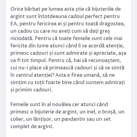
Orice bărbat pe lumea asta știe că bijuteriile de
argint sunt întotdeauna cadoul perfect pentru
EA, pentru fericirea ei și pentru toată dragostea,
un cadou cu care nu aveți cum să dați greș
niciodată. Pentru că toate femeile sunt cele mai
fericite din lume atunci când li se acordă atenție,
primesc cadouri și sunt admirate și apreciate, așa
va fi tot timpul. Pentru că, hai să recunoaștem,
cui nu-i place să primească cadouri și să se simtă
în centrul atenției? Asta e firea umană, să ne
simțim cu toții foarte bine când suntem admirați
și primim cadouri.
Femeile sunt în al nouălea cer atunci când
primesc o bijuterie de argint, un inel, o broșă, un
colier, un lănțișor, un pandantiv sau un set
complet de argint.