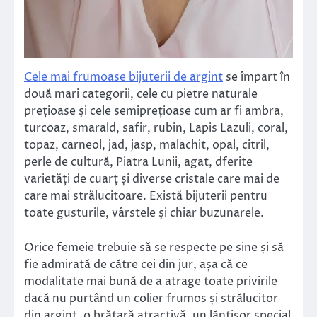
Cele mai frumoase bijuterii de argint
se împart în
două mari categorii, cele cu pietre naturale
prețioase și cele semiprețioase cum ar fi ambra,
turcoaz, smarald, safir, rubin, Lapis Lazuli, coral,
topaz, carneol, jad, jasp, malachit, opal, citril,
perle de cultură, Piatra Lunii, agat, dferite
varietăți de cuarț și diverse cristale care mai de
care mai strălucitoare. Există bijuterii pentru
toate gusturile, vârstele și chiar buzunarele.
Orice femeie trebuie să se respecte pe sine și să
fie admirată de către cei din jur, așa că ce
modalitate mai bună de a atrage toate privirile
dacă nu purtând un colier frumos și strălucitor
din argint, o brățară atractivă, un lănțișor special