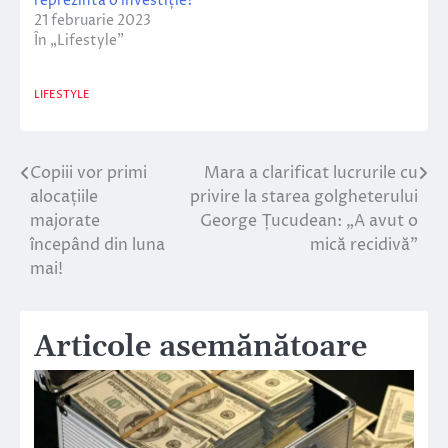
reprezintă o investiție?
21 februarie 2023
În „Lifestyle”
LIFESTYLE
Copiii vor primi
Mara a clarificat lucrurile cu
Navigare
alocațiile
privire la starea golgheterului
în
majorate
George Țucudean: „A avut o
începând din luna
mică recidivă”
articole
mai!
Articole asemănătoare