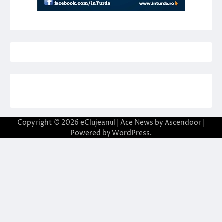
Copyright © 2026
eClujeanul
| Ace News by
Ascendoor
|
Powered by
WordPress
.