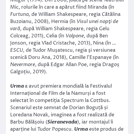
Mugur (1994). Din 2008, joacă pe scena Teatrului
Mic, rolurile în care a apărut fiind Miranda (în
Furtuna,
de William Shakespeare, regia Cătălina
Buzoianu, 2008), Hermia (în
Visul unei nopţi de
vară
, după William Shakespeare, regia Gelu
Colceag, 2011), Celia (în
Volpone
, după Ben
Jonson, regia Vlad Cristache, 2013), Nina (în
…
ESCU,
de Tudor Muşatescu, regia şi versiunea
scenică Doru Ana, 2018), Camille l’Espanaye (în
Nevermore
, după Edgar Allan Poe, regia Dragoș
Galgoțiu, 2019).
Urma
a avut premiera mondială la Festivalul
Internațional de Film de la Namurși a fost
selectat în competiția Spectrum la Cottbus.
Scenariul este semnat de Dorian Boguță și
Loredana Novak, imaginea a fost realizată de
Barbu Bălășoiu (
Sieranevada
), iar montajul îi
aparține lui Tudor Popescu.
Urma
este produs de