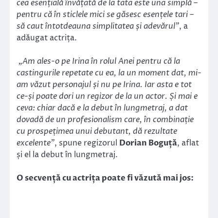
cea esențială învățată de la tata este una simplă –
pentru că în sticlele mici se găsesc esențele tari –
să caut întotdeauna simplitatea și adevărul”
, a
adăugat actrița.
„Am ales-o pe Irina în rolul Anei pentru că la
castingurile repetate cu ea, la un moment dat, mi-
am văzut personajul și nu pe Irina. Iar asta e tot
ce-și poate dori un regizor de la un actor. Și mai e
ceva: chiar dacă e la debut în lungmetraj, a dat
dovadă de un profesionalism care, în combinație
cu prospețimea unui debutant, dă rezultate
excelente”
, spune regizorul
Dorian Boguță
, aflat
și el la debut în lungmetraj.
O secvență cu actrița poate fi văzută mai jos: