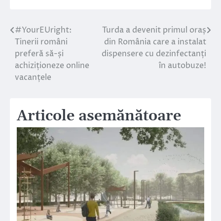
#YourEUright:
Turda a devenit primul oraș
Navigare
Tinerii români
din România care a instalat
în
preferă să-și
dispensere cu dezinfectanți
achiziționeze online
în autobuze!
articole
vacanțele
Articole asemănătoare