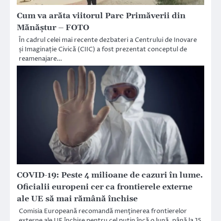
Cum va arăta viitorul Parc Primăverii din
Mănăștur – FOTO
În cadrul celei mai recente dezbateri a Centrului de Inovare
și Imaginație Civică (CIIC) a fost prezentat conceptul de
reamenajare…
COVID-19: Peste 4 milioane de cazuri în lume.
Oficialii europeni cer ca frontierele externe
ale UE să mai rămână închise
Comisia Europeană recomandă menţinerea frontierelor
externe ale UE închise pentru cel puţin încă o lună, până la 15