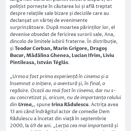
polițist pornește în căutarea lui și află treptat
despre relațiile sale bizare și deciziile care au
declanșat un vârtej de evenimente
surprinzătoare. După moartea părinților lor, el
devenise obsedat de fericirea surorii sale, Ana,
dincolo de limitele iubirii fraterne. În distribuție,
și
Teodor Corban, Marin Grigore, Dragoș
Bucur, Mădălina Ghenea, Lucian Ifrim, Liviu
Pintileasa, István Téglás
.
„
Urma
a fost prima experiență în cinema și a
însemnat o inițiere, o aventură și, în final, o
regăsire. Ocazii au mai fost în cinema, dar nu s-
au concretizat și, oricum, nu de importanța rolului
din
Urma
„
, spune
Irina Rădulescu
. Actrița avea
13 ani când îndrăgitul actor de comedie Dem
Rădulescu a încetat din viață în septembrie
2000, la 69 de ani.
„Lecția cea mai importantă și