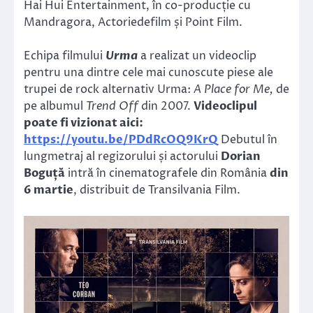
Hai Hui Entertainment, în co-producție cu
Mandragora, Actoriedefilm și Point Film.
Echipa filmului
Urma
a realizat un videoclip
pentru una dintre cele mai cunoscute piese ale
trupei de rock alternativ Urma:
A Place for Me,
de
pe albumul
Trend Off
din 2007.
Videoclipul
poate fi vizionat aici:
https://youtu.be/PDdRcOQ9KrQ
Debutul în
lungmetraj al regizorului și actorului
Dorian
Boguță
intră în cinematografele din România
din
6 martie
, distribuit de Transilvania Film.