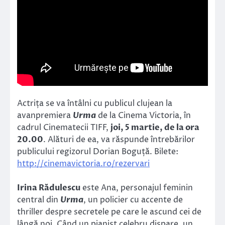
Actrița se va întâlni cu publicul clujean la
avanpremiera
Urma
de la Cinema Victoria, în
cadrul Cinematecii TIFF,
joi, 5 martie, de la ora
20.00
. Alături de ea, va răspunde întrebărilor
publicului regizorul Dorian Boguță. Bilete:
http://cinemavictoria.ro/rezervari
Irina Rădulescu
este Ana, personajul feminin
central din
Urma
, un policier cu accente de
thriller despre secretele pe care le ascund cei de
lângă noi. Când un pianist celebru dispare, un