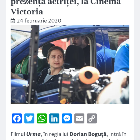
prezența actriței, la Cinema
Victoria
24 februarie 2020
Facebook
Twitter
WhatsApp
LinkedIn
Messenger
Email
Copy
Link
Filmul
Urma
, în regia lui
Dorian Boguță
, intră în