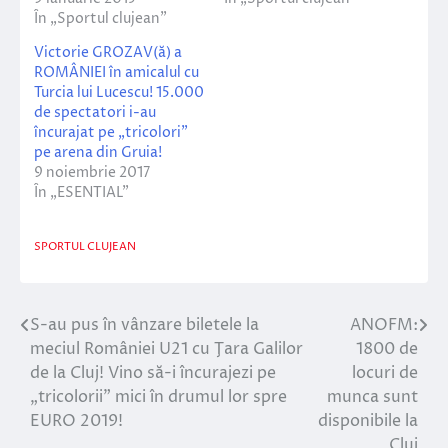
În „Sportul clujean”
Victorie GROZAV(ă) a
ROMÂNIEI în amicalul cu
Turcia lui Lucescu! 15.000
de spectatori i-au
încurajat pe „tricolori”
pe arena din Gruia!
9 noiembrie 2017
În „ESENTIAL”
SPORTUL CLUJEAN
S-au pus în vânzare biletele la
ANOFM:
Navigare
meciul României U21 cu Ţara Galilor
1800 de
în
de la Cluj! Vino să-i încurajezi pe
locuri de
„tricolorii” mici în drumul lor spre
munca sunt
articole
EURO 2019!
disponibile la
Cluj