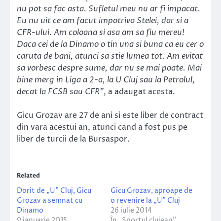
nu pot sa fac asta. Sufletul meu nu ar fi impacat.
Eu nu uit ce am facut impotriva Stelei, dar si a
CFR-ului. Am coloana si asa am sa fiu mereu!
Daca cei de la Dinamo o tin una si buna ca eu cer o
caruta de bani, atunci sa stie lumea tot. Am evitat
sa vorbesc despre sume, dar nu se mai poate. Mai
bine merg in Liga a 2-a, la U Cluj sau la Petrolul,
decat la FCSB sau CFR”
, a adaugat acesta.
Gicu Grozav are 27 de ani si este liber de contract
din vara acestui an, atunci cand a fost pus pe
liber de turcii de la Bursaspor.
Related
Dorit de „U” Cluj, Gicu
Gicu Grozav, aproape de
Grozav a semnat cu
o revenire la „U” Cluj
Dinamo
26 iulie 2014
9 ianuarie 2015
În „Sportul clujean”