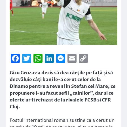
Facebook
Twitter
WhatsApp
LinkedIn
Messenger
Email
Copy
Link
Gicu Grozav a decis să dea cărţile pe faţă şi să
dezvăluie câţi bani le-a cerut celor de la
Dinamo pentru a reveni in Stefan cel Mare, ce
propunere i-au facut sefii „cainilor”, dar si ce
oferte ar fi refuzat de la rivalele FCSB si CFR
Cluj.
Fostul international roman sustine ca a cerut un