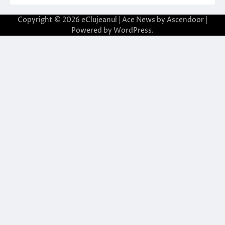
Copyright © 2026
eClujeanul
| Ace News by
Ascendoor
|
Powered by
WordPress
.