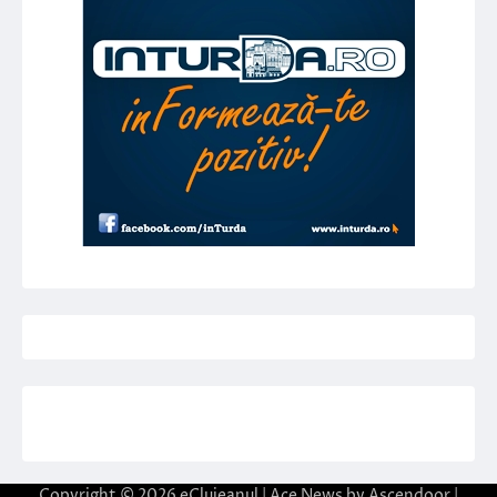
Copyright © 2026
eClujeanul
| Ace News by
Ascendoor
|