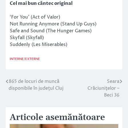
Cel mai bun cântec original
‘For You’ (Act of Valor)
Not Running Anymore (Stand Up Guys)
Safe and Sound (The Hunger Games)
Skyfall (Skyfall)
Suddenly (Les Miserables)
INTERNE/EXTERNE
865 de locuri de muncă
Seara
Navigare
disponibile în județul Cluj
Crăciuniţelor –
în
Beci 36
articole
Articole asemănătoare