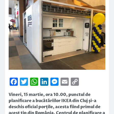
Facebook
Twitter
WhatsApp
LinkedIn
Messenger
Email
Copy
Link
Vineri, 15 martie, ora 10.00, punctul de
planificare a bucătăriilor IKEA din Cluj și-a
deschis oficial porțile, acesta fiind primul de
acest tip din România. Centrul de planificare a