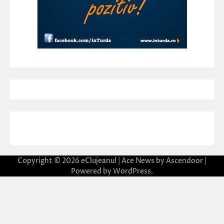
Copyright © 2026
eClujeanul
| Ace News by
Ascendoor
|
Powered by
WordPress
.