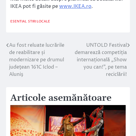
IKEA pot fi găsite pe
www.IKEA.ro
.
ESENTIAL
STIRI LOCALE
Au fost reluate lucrările
UNTOLD Festival
Navigare
de reabilitare și
demarează competiția
în
modernizare pe drumul
internațională „Show
judeţean 161C Iclod –
you can!”, pe tema
articole
Aluniş
reciclării!
Articole asemănătoare