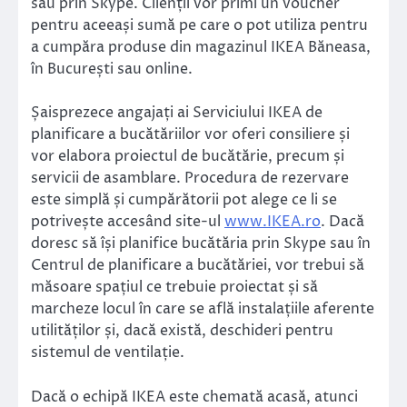
sau prin Skype. Clienții vor primi un voucher
pentru aceeași sumă pe care o pot utiliza pentru
a cumpăra produse din magazinul IKEA Băneasa,
în București sau online.
Șaisprezece angajați ai Serviciului IKEA de
planificare a bucătăriilor vor oferi consiliere și
vor elabora proiectul de bucătărie, precum și
servicii de asamblare. Procedura de rezervare
este simplă și cumpărătorii pot alege ce li se
potrivește accesând site-ul
www.IKEA.ro
. Dacă
doresc să își planifice bucătăria prin Skype sau în
Centrul de planificare a bucătăriei, vor trebui să
măsoare spațiul ce trebuie proiectat și să
marcheze locul în care se află instalațiile aferente
utilităților și, dacă există, deschideri pentru
sistemul de ventilație.
Dacă o echipă IKEA este chemată acasă, atunci