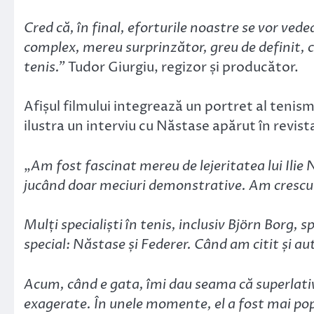
Cred că, în final, eforturile noastre se vor ved
complex, mereu surprinzător, greu de definit, c
tenis.”
Tudor Giurgiu, regizor și producător.
Afișul filmului integrează un portret al tenis
ilustra un interviu cu Năstase apărut în revist
„
Am fost fascinat mereu de lejeritatea lui Ilie 
jucând doar meciuri demonstrative. Am crescut 
Mulți specialiști în tenis, inclusiv Björn Borg, s
special: Năstase și Federer. Când am citit și au
Acum, când e gata, îmi dau seama că superlative
exagerate. În unele momente, el a fost mai popu