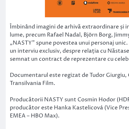
Îmbinând imagini de arhivă extraordinare și int
lume, precum Rafael Nadal, Björn Borg, Jimm
„NASTY” spune povestea unui personaj unic. Ș
un interviu exclusiv, despre relația cu Năstase
semnat un contract de reprezentare cu celebr
Documentarul este regizat de Tudor Giurgiu, C
Transilvania Film.
Producătorii NASTY sunt Cosmin Hodor (HDR Ev
producător este Hanka Kastelicová (Vice Pr
EMEA – HBO Max).