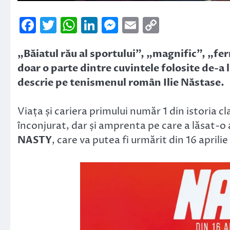
Facebook
Twitter
WhatsApp
LinkedIn
Messenger
Email
Copy
Link
„Băiatul rău al sportului”, „magnific”, „
doar o parte dintre cuvintele folosite de-a 
descrie pe tenismenul român Ilie Năstase.
Viața și cariera primului număr 1 din istoria 
înconjurat, dar și amprenta pe care a lăsat-o
NASTY
, care va putea fi urmărit din 16 aprili