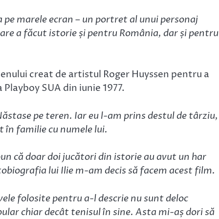
ea pe marele ecran – un portret al unui personaj
are a făcut istorie și pentru România, dar și pentru
menului creat de artistul Roger Huyssen pentru a
a Playboy SUA din iunie 1977.
Năstase pe teren. Iar eu l-am prins destul de târziu,
în familie cu numele lui.
pun că doar doi jucători din istorie au avut un har
tobiografia lui Ilie m-am decis să facem acest film.
le folosite pentru a-l descrie nu sunt deloc
lar chiar decât tenisul în sine. Asta mi-aș dori să