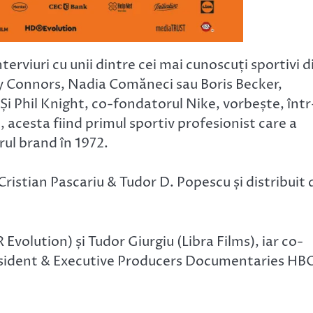
erviuri cu unii dintre cei mai cunoscuți sportivi d
y Connors, Nadia Comăneci sau Boris Becker,
i Phil Knight, co-fondatorul Nike, vorbește, într
, acesta fiind primul sportiv profesionist care a
ul brand în 1972.
ristian Pascariu & Tudor D. Popescu și distribuit 
olution) și Tudor Giurgiu (Libra Films), iar co-
esident & Executive Producers Documentaries HB