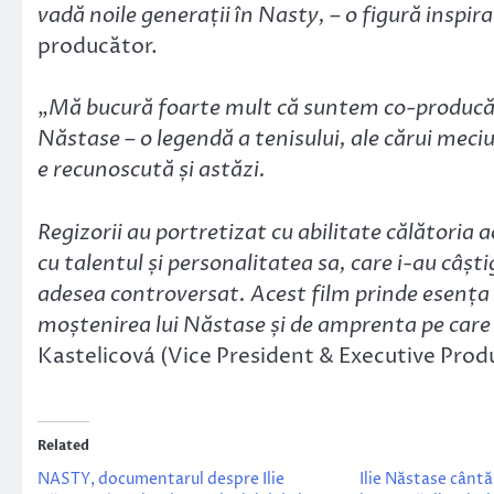
vadă noile generații în Nasty, – o figură inspir
producător.
„
Mă bucură foarte mult că suntem co-producător
Năstase – o legendă a tenisului, ale cărui meciu
e recunoscută și astăzi.
Regizorii au portretizat cu abilitate călătoria 
cu talentul și personalitatea sa, care i-au câșt
adesea controversat. Acest film prinde esenț
moștenirea lui Năstase și de amprenta pe care 
Kastelicová (Vice President & Executive P
Related
NASTY, documentarul despre Ilie
Ilie Năstase cânt