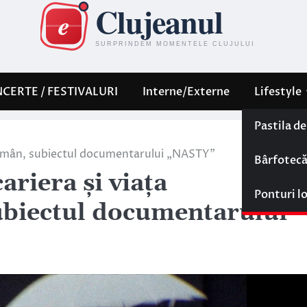
CERTE / FESTIVALURI
Interne/Externe
Lifestyle
Pastila d
i român, subiectul documentarului „NASTY”
Bârfotec
ariera și viața
Ponturi l
ubiectul documentarului