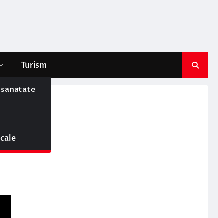
Turism
e sanatate
ă
ocale