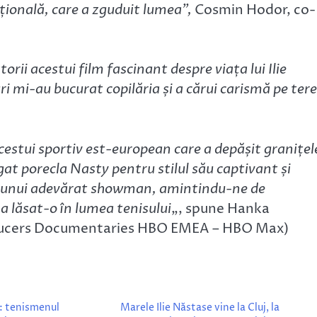
ațională, care a zguduit lumea”,
Cosmin Hodor, co-
ii acestui film fascinant despre viața lui Ilie
ri mi-au bucurat copilăria și a cărui carismă pe ter
acestui sportiv est-european care a depășit granițel
igat porecla Nasty pentru stilul său captivant și
a unui adevărat showman, amintindu-ne de
a lăsat-o în lumea tenisului
„, spune Hanka
roducers Documentaries HBO EMEA – HBO Max)
ă: tenismenul
Marele Ilie Năstase vine la Cluj, la