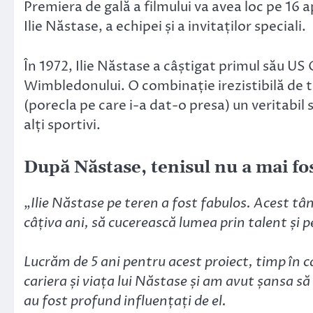
Premiera de gală a filmului va avea loc pe 16 ap
Ilie Năstase, a echipei și a invitaților speciali.
În 1972, Ilie Năstase a câștigat primul său US O
Wimbledonului. O combinație irezistibilă de t
(porecla pe care i-a dat-o presa) un veritabi
alți sportivi.
După Năstase, tenisul nu a mai fost
„
Ilie Năstase pe teren a fost fabulos. Acest tâ
câțiva ani, să cucerească lumea prin talent și p
Lucrăm de 5 ani pentru acest proiect, timp în 
cariera și viața lui Năstase și am avut șansa s
au fost profund influențați de el.