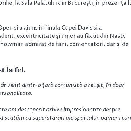
rilie, la Sala Palatului din București, în prezența l
pen și a ajuns în finala Cupei Davis și a
alent, excentricitate și umor au făcut din Nasty
l showman admirat de fani, comentatori, dar și de
 la fel.
năr venit dintr-o țară comunistă a reușit, în doar
ersonalitate.
care am descoperit arhive impresionante despre
ă discutăm cu superstaruri ale sportului, oameni car