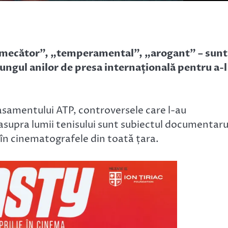
fermecător”, „temperamental”, „arogant” – sunt
lungul anilor de presa internațională pentru a-l
clasamentului ATP, controversele care l-au
 asupra lumii tenisului sunt subiectul documentaru
e în cinematografele din toată țara.