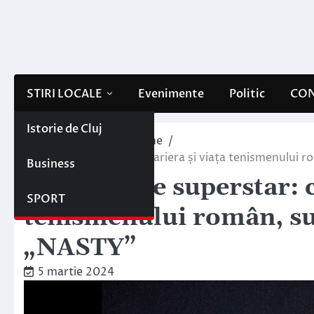
Skip
to
content
STIRI LOCALE
Evenimente
Politic
CON
Istorie de Cluj
Home
Interne/Externe
Ilie Năstase superstar: cariera și viața tenismenulu
Business
Ilie Năstase superstar: c
SPORT
tenismenului român, s
„NASTY”
5 martie 2024