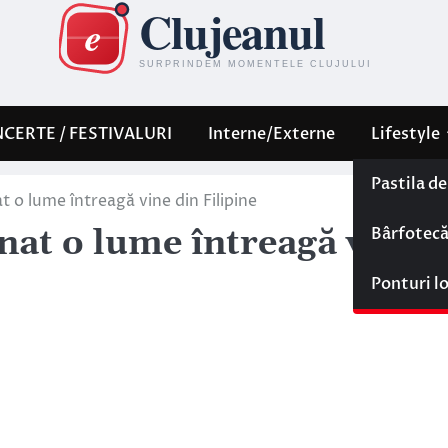
CERTE / FESTIVALURI
Interne/Externe
Lifestyle
Pastila d
 o lume întreagă vine din Filipine
Bârfotec
nat o lume întreagă vine
Ponturi l