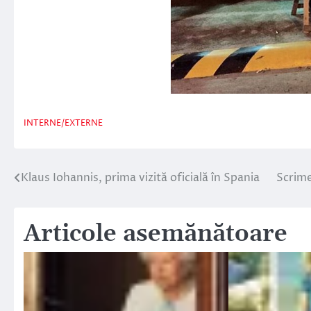
INTERNE/EXTERNE
Klaus Iohannis, prima vizită oficială în Spania
Scrime
Navigare
în
Articole asemănătoare
articole