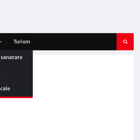
Turism
e sanatate
ă
ocale