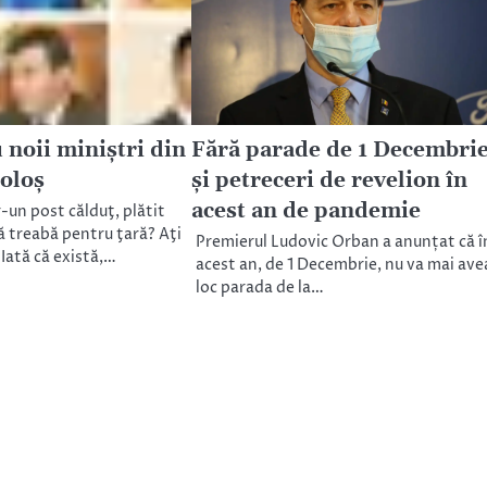
u noii miniștri din
Fără parade de 1 Decembri
oloș
și petreceri de revelion în
acest an de pandemie
-un post călduţ, plătit
ă treabă pentru ţară? Aţi
Premierul Ludovic Orban a anunțat că î
Iată că există,…
acest an, de 1 Decembrie, nu va mai ave
loc parada de la…