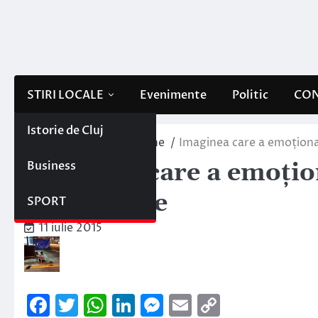
Skip
to
content
STIRI LOCALE
Evenimente
Politic
CON
Istorie de Cluj
Home
Interne/Externe
Imaginea care a emoționat
Business
Imaginea care a emoțio
din Filipine
SPORT
11 iulie 2015
Facebook
Twitter
WhatsApp
LinkedIn
Messenger
Email
Copy