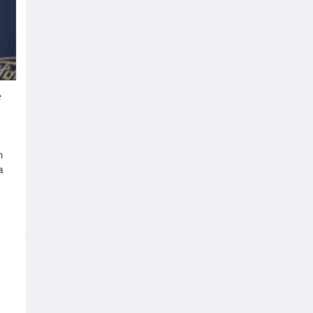
e
n
a