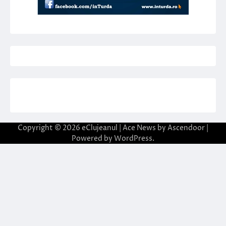
Copyright © 2026
eClujeanul
| Ace News by
Ascendoor
|
Powered by
WordPress
.