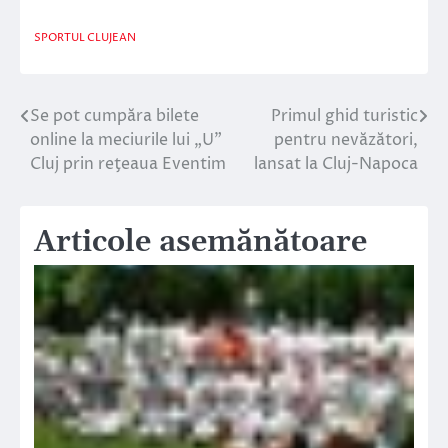
SPORTUL CLUJEAN
Se pot cumpăra bilete
Primul ghid turistic
Navigare
online la meciurile lui „U”
pentru nevăzători,
în
Cluj prin reţeaua Eventim
lansat la Cluj-Napoca
articole
Articole asemănătoare