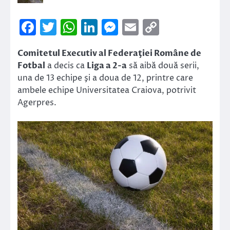
Facebook
Twitter
WhatsApp
LinkedIn
Messenger
Email
Copy
Link
Comitetul Executiv al Federaţiei Române de
Fotbal
a decis ca
Liga a 2-a
să aibă două serii,
una de 13 echipe şi a doua de 12, printre care
ambele echipe Universitatea Craiova, potrivit
Agerpres.