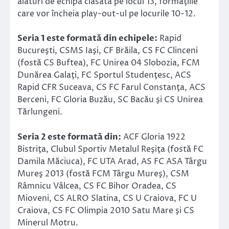
alături de echipa clasată pe locul 13, formaţiile
care vor încheia play-out-ul pe locurile 10-12.
Seria 1 este formată din echipele:
Rapid
Bucureşti, CSMS Iaşi, CF Brăila, CS FC Clinceni
(fostă CS Buftea), FC Unirea 04 Slobozia, FCM
Dunărea Galaţi, FC Sportul Studenţesc, ACS
Rapid CFR Suceava, CS FC Farul Constanţa, ACS
Berceni, FC Gloria Buzău, SC Bacău şi CS Unirea
Tărlungeni.
Seria 2 este formată din:
ACF Gloria 1922
Bistriţa, Clubul Sportiv Metalul Reşiţa (fostă FC
Damila Măciuca), FC UTA Arad, AS FC ASA Târgu
Mureş 2013 (fostă FCM Târgu Mureş), CSM
Râmnicu Vâlcea, CS FC Bihor Oradea, CS
Mioveni, CS ALRO Slatina, CS U Craiova, FC U
Craiova, CS FC Olimpia 2010 Satu Mare şi CS
Minerul Motru.