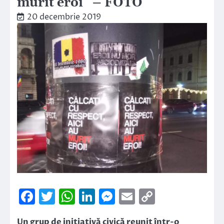
murit eroi” – FOTO
20 decembrie 2019
Facebook
Twitter
WhatsApp
LinkedIn
Messenger
Email
Copy
Link
Un grup de inițiativă civică reunit într-o