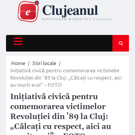
Skip
to
content
Home
Stiri locale
Inițiativă civică pentru comemorarea victimelor
Revoluției din ’89 la Cluj: „Călcați cu respect, aici
au murit eroi” – FOTO
Inițiativă civică pentru
comemorarea victimelor
Revoluției din ’89 la Cluj:
„Călcați cu respect, aici au