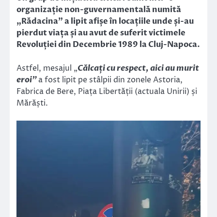
organizație non-guvernamentală numită
„Rădacina” a lipit afișe în locațiile unde și-au
pierdut viața și au avut de suferit victimele
Revoluției din Decembrie 1989 la Cluj-Napoca.
Astfel, mesajul „
Călcați cu respect, aici au murit
eroi”
a fost lipit pe stâlpii din zonele Astoria,
Fabrica de Bere, Piața Libertății (actuala Unirii) și
Mărăști.