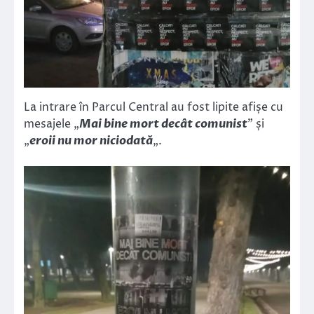
La intrare în Parcul Central au fost lipite afișe cu
mesajele „
Mai bine mort decât comunist
” și
„
eroii nu mor niciodată
„.