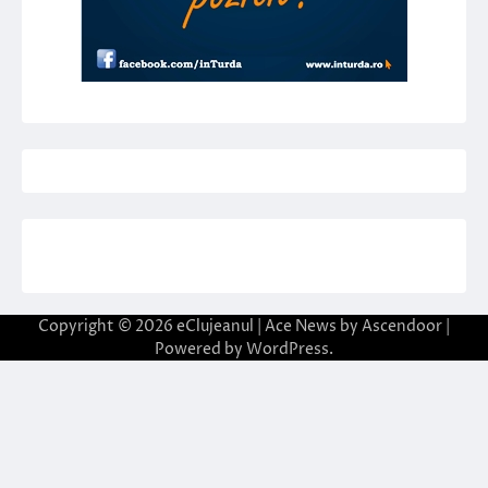
Copyright © 2026
eClujeanul
| Ace News by
Ascendoor
|
Powered by
WordPress
.