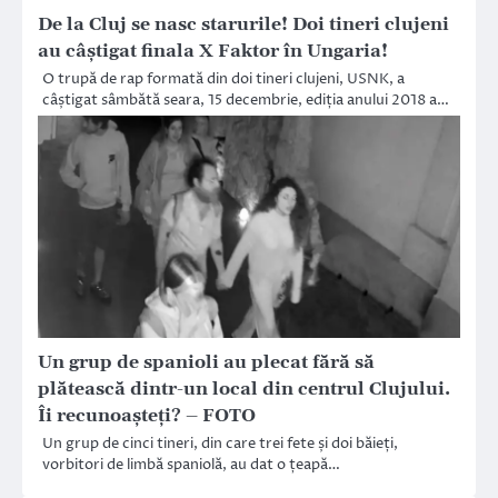
De la Cluj se nasc starurile! Doi tineri clujeni
au câştigat finala X Faktor în Ungaria!
O trupă de rap formată din doi tineri clujeni, USNK, a
câștigat sâmbătă seara, 15 decembrie, ediția anului 2018 a…
Un grup de spanioli au plecat fără să
plătească dintr-un local din centrul Clujului.
Îi recunoașteți? – FOTO
Un grup de cinci tineri, din care trei fete și doi băieți,
vorbitori de limbă spaniolă, au dat o țeapă…