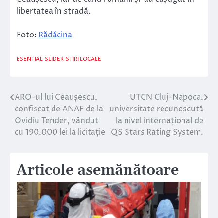
libertatea în stradă.
Foto:
Rădăcina
ESENTIAL
SLIDER
STIRI LOCALE
ARO-ul lui Ceaușescu,
UTCN Cluj-Napoca,
Navigare
confiscat de ANAF de la
universitate recunoscută
în
Ovidiu Tender, vândut
la nivel internațional de
cu 190.000 lei la licitație
QS Stars Rating System.
articole
Articole asemănătoare