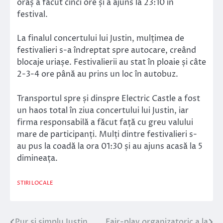
oraș a făcut cinci ore și a ajuns la 23:10 în
festival.
La finalul concertului lui Justin, mulțimea de
festivalieri s-a îndreptat spre autocare, creând
blocaje uriașe. Festivalierii au stat în ploaie și câte
2-3-4 ore până au prins un loc în autobuz.
Transportul spre și dinspre Electric Castle a fost
un haos total în ziua concertului lui Justin, iar
firma responsabilă a făcut față cu greu valului
mare de participanți. Mulți dintre festivalieri s-
au pus la coadă la ora 01:30 și au ajuns acasă la 5
dimineața.
STIRI LOCALE
Pur și simplu Justin
Fair-play organizatoric a la