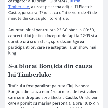
câștigător a 10 premii GRAMMY,
Justin
Timberlake
, a urcat pe scena ediției 11 Electric
Castle, joi seara, 17 iulie, cu o întârziere de 45 de
minute din cauza ploii torențiale.
Anunțat inițial pentru ora 22:30 până la 00:30,
concertul lui Justin a început de fapt la 22:15 și a
durat o oră și un sfert, spre dezamăgirea
participanților, care se așteptau la un show mai
lung.
S-a blocat Bonțida din cauza
lui Timberlake
Traficul a fost paralizat pe ruta Cluj-Napoca –
Bonțida din cauza numărului mare de festivalieri
care se îndreptau spre Electric Castle. Un clujean
care a pornit cu mașina personală la ora 18:15 din