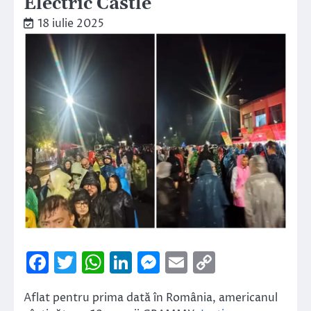
Electric Castle
18 iulie 2025
Facebook
Twitter
WhatsApp
LinkedIn
Messenger
Email
Copy
Link
Aflat pentru prima dată în România, americanul