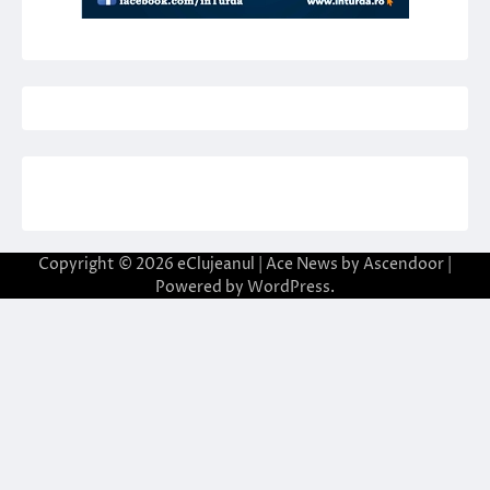
Copyright © 2026
eClujeanul
| Ace News by
Ascendoor
|
Powered by
WordPress
.