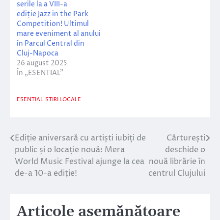
serile la a VIII-a
ediție Jazz in the Park
Competition! Ultimul
mare eveniment al anului
în Parcul Central din
Cluj-Napoca
26 august 2025
În „ESENTIAL”
ESENTIAL
STIRI LOCALE
Ediție aniversară cu artiști iubiți de
Cărturești
Navigare
public și o locație nouă: Mera
deschide o
în
World Music Festival ajunge la cea
nouă librărie în
de-a 10-a ediție!
centrul Clujului
articole
Articole asemănătoare