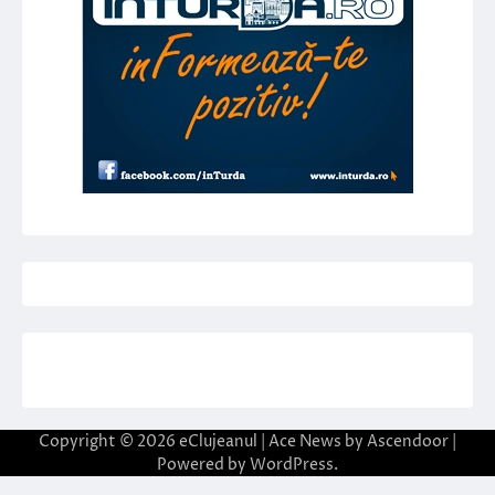
Copyright © 2026
eClujeanul
| Ace News by
Ascendoor
|
Powered by
WordPress
.