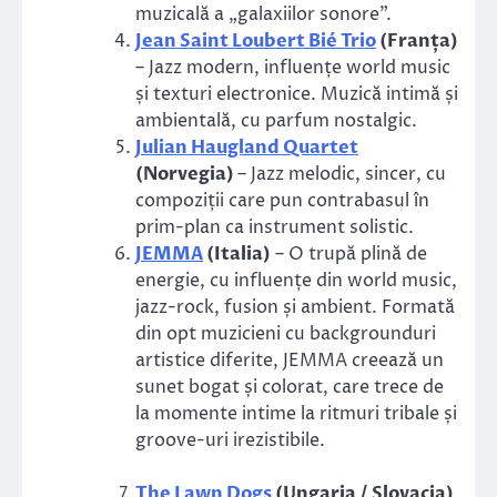
muzicală a „galaxiilor sonore”.
Jean Saint Loubert Bié Trio
(Franța)
– Jazz modern, influențe world music
și texturi electronice. Muzică intimă și
ambientală, cu parfum nostalgic.
Julian Haugland Quartet
(Norvegia)
– Jazz melodic, sincer, cu
compoziții care pun contrabasul în
prim-plan ca instrument solistic.
JEMMA
(Italia)
– O trupă plină de
energie, cu influențe din world music,
jazz-rock, fusion și ambient. Formată
din opt muzicieni cu backgrounduri
artistice diferite, JEMMA creează un
sunet bogat și colorat, care trece de
la momente intime la ritmuri tribale și
groove-uri irezistibile.
The Lawn Dogs
(Ungaria / Slovacia)