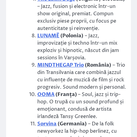
– Jazz, fusion și electronic într-un
show original, premiat. Compun
exclusiv piese proprii, cu focus pe
autenticitate și reinvenție.
LUNAMË
(Polonia)
– Jazz,
improvizație și techno într-un mix
exploziv și hipnotic, născut din jam
sessions în Varșovia.
MINDTHEGAP Trio
(România)
– Trio
din Transilvania care combină jazzul
cu influențe de muzică de film și rock
progresiv. Sound modern și personal.
OOMA
(Franța)
– Soul, jazz și trip-
hop. O trupă cu un sound profund și
emoționant, condusă de artista
irlandeză Tansy Greenlee.
Sorvina
(Germania)
– De la folk
newyorkez la hip-hop berlinez, cu