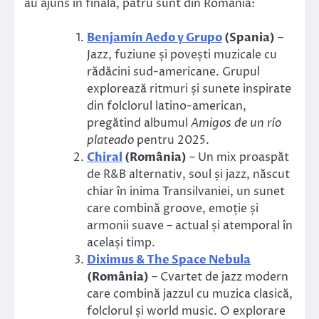
au ajuns în finală, patru sunt din România:
Benjamín Aedo y Grupo
(Spania)
–
Jazz, fuziune și povești muzicale cu
rădăcini sud-americane. Grupul
explorează ritmuri și sunete inspirate
din folclorul latino-american,
pregătind albumul
Amigos de un río
plateado
pentru 2025.
Chiral
(România)
– Un mix proaspăt
de R&B alternativ, soul și jazz, născut
chiar în inima Transilvaniei, un sunet
care combină groove, emoție și
armonii suave – actual și atemporal în
același timp.
Diximus & The Space Nebula
(România)
– Cvartet de jazz modern
care combină jazzul cu muzica clasică,
folclorul și world music. O explorare