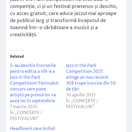
competiție, ci și un festival prietenos și deschis,
cu acces gratuit, care aduce jazzul mai aproape
de publicul larg și transformă începutul de
toamnă într-o sărbătoare a muzicii și a
creativității.
Related
S-au deschis înscrierile
Jazz in the Park
pentru ediția a VIII-a a
Competition 2025
Jazz in the Park
atinge un nou record:
Competition! Festivalul-
308 trupe înscrise din 50
concurs care pune
de țări
artiștii pe primul loc va
30 aprilie 2025
avea loc în septembrie
În „CONCERTE /
7 martie 2025
FESTIVALURI”
În „CONCERTE /
FESTIVALURI”
Headlinerii care închid