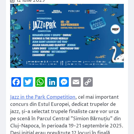
12 iulie 2025
Facebook
Twitter
WhatsApp
LinkedIn
Messenger
Email
Copy
Link
Jazz in the Park Competition
, cel mai important
concurs din Estul Europei, dedicat trupelor de
jazz, și-a selectat trupele finaliste care vor urca
pe scenă în Parcul Central ”Simion Bărnuțiu” din
Cluj-Napoca, în perioada 19-21 septembrie 2025.
Deși inițial erau prevăzute 12 locuri în finală,