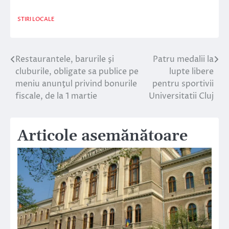
STIRI LOCALE
Restaurantele, barurile şi
Patru medalii la
Navigare
cluburile, obligate sa publice pe
lupte libere
în
meniu anunţul privind bonurile
pentru sportivii
fiscale, de la 1 martie
Universitatii Cluj
articole
Articole asemănătoare