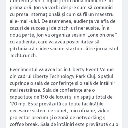
Conferința va fi împărțită în două momente. În
prima oră, Jon va vorbi despre cum să comunici
cu presa internațională și cum să fii un maestru
al e-mail-ului. De asemenea, audiența va afla de
cazuri de succes și de pitch-uri nereușite. În a
doua parte, Jon va organiza sesiuni „one on one”
cu audiența, care va avea posibilitatea să
pitchuiască o idee sau un startup către jurnalistul
TechCrunch.
Evenimentul va avea loc in Liberty Event Venue
din cadrul Liberty Technology Park Cluj. Spațiul
cuprinde o sală de conferințe și o sală de întâlniri
mai restrânse. Sala de conferințe are o
capacitate de 150 de locuri și un spațiu total de
170 mp. Este prevăzută cu toate facilitățile
necesare: sistem de sunet, microfoane, video
proiector precum și o zonă de networking și
coffee break. Sala de întâlniri este prevăzută cu o