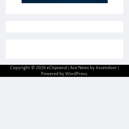
Copyright © 2026
eClujeanul
| Ace News by
Ascendoor
|
Powered by
WordPress
.