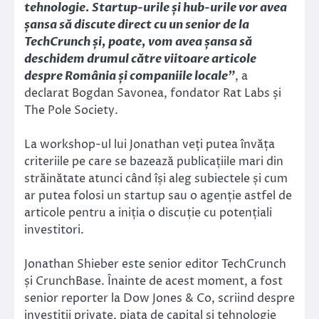
tehnologie. Startup-urile și hub-urile vor avea
șansa să discute direct cu un senior de la
TechCrunch și, poate, vom avea șansa să
deschidem drumul către viitoare articole
despre România și companiile locale”
, a
declarat Bogdan Savonea, fondator Rat Labs și
The Pole Society.
La workshop-ul lui Jonathan veți putea învăța
criteriile pe care se bazează publicațiile mari din
străinătate atunci când își aleg subiectele și cum
ar putea folosi un startup sau o agenție astfel de
articole pentru a iniția o discuție cu potențiali
investitori.
Jonathan Shieber este senior editor TechCrunch
și CrunchBase. Înainte de acest moment, a fost
senior reporter la Dow Jones & Co, scriind despre
investiții private, piața de capital și tehnologie