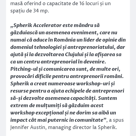
masă oferind o capacitate de 16 locuri și un
spațiu de 34 mp.
„Spherik Accelerator este mândru să
găzduiască un asemenea eveniment, care nu
numai că aduce în România un lider de opinie din
domeniul tehnologiei și antreprenoriatului, dar
ajută și la dezvoltarea Clujului și la afișarea sa
ca un centru antreprenorial în devenire.
Pitching-ul și comunicarea sunt, de multe ori,
provocări dificile pentru antreprenorii români.
Spherik a creat numeroase workshop-uri și
resurse pentru a ajuta echipele de antreprenori
să-și dezvolte asemenea capacități. Suntem
extrem de mulțumiți să găzduim acest
workshop excepțional și ne dorim sa aibă un
impact cât mai puternic in comunitate”
, a spus
Jennifer Austin, managing director la Spherik.