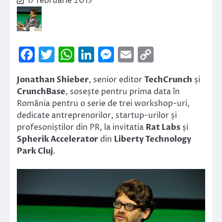
17 februarie 2015
Facebook
Twitter
WhatsApp
LinkedIn
Messenger
Email
Copy
Link
Jonathan Shieber
, senior editor
TechCrunch
și
CrunchBase
, sosește pentru prima data în
România pentru o serie de trei workshop-uri,
dedicate antreprenorilor, startup-urilor și
profesoniștilor din PR, la invitatia
Rat Labs
și
Spherik Accelerator
din
Liberty Technology
Park Cluj
.