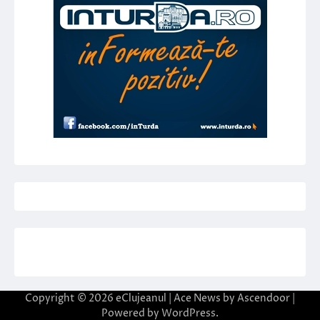
Copyright © 2026
eClujeanul
| Ace News by
Ascendoor
|
Powered by
WordPress
.