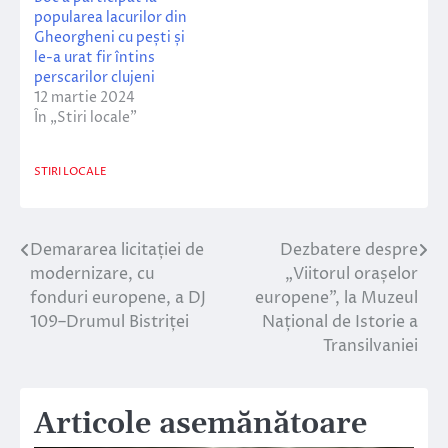
popularea lacurilor din
Gheorgheni cu pești și
le-a urat fir întins
perscarilor clujeni
12 martie 2024
În „Stiri locale”
STIRI LOCALE
Demararea licitației de
Dezbatere despre
Navigare
modernizare, cu
„Viitorul orașelor
în
fonduri europene, a DJ
europene”, la Muzeul
109–Drumul Bistriței
Național de Istorie a
articole
Transilvaniei
Articole asemănătoare