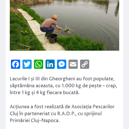
Facebook
Twitter
WhatsApp
LinkedIn
Messenger
Email
Copy
Link
Lacurile I și III din Gheorgheni au fost populate,
săptămâna aceasta, cu 1.000 kg de pește – crap,
între 1 kg și 4 kg fiecare bucată.
Acțiunea a fost realizată de Asociația Pescarilor
Cluj în parteneriat cu R.A.D.P., cu sprijinul
Primăriei Cluj-Napoca.