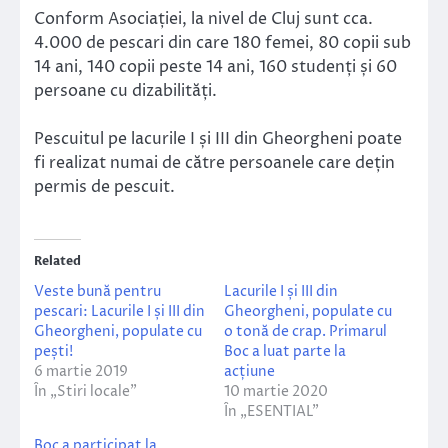
Conform Asociației, la nivel de Cluj sunt cca.
4.000 de pescari din care 180 femei, 80 copii sub
14 ani, 140 copii peste 14 ani, 160 studenți și 60
persoane cu dizabilități.
Pescuitul pe lacurile I și III din Gheorgheni poate
fi realizat numai de către persoanele care dețin
permis de pescuit.
Related
Veste bună pentru
Lacurile I și III din
pescari: Lacurile I și III din
Gheorgheni, populate cu
Gheorgheni, populate cu
o tonă de crap. Primarul
pești!
Boc a luat parte la
6 martie 2019
acțiune
În „Stiri locale”
10 martie 2020
În „ESENTIAL”
Boc a participat la