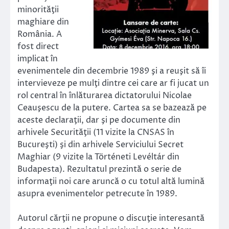
minorităţii
maghiare din
România. A
fost direct
implicat în
evenimentele din decembrie 1989 şi a reuşit să îi
intervieveze pe mulţi dintre cei care ar fi jucat un
rol central în înlăturarea dictatorului Nicolae
Ceauşescu de la putere. Cartea sa se bazează pe
aceste declaraţii, dar şi pe documente din
arhivele Securităţii (11 vizite la CNSAS în
Bucureşti) şi din arhivele Serviciului Secret
Maghiar (9 vizite la Történeti Levéltár din
Budapesta). Rezultatul prezintă o serie de
informaţii noi care aruncă o cu totul altă lumină
asupra evenimentelor petrecute în 1989.
Autorul cărţii ne propune o discuţie interesantă