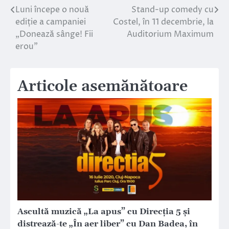
Luni începe o nouă
Stand-up comedy cu
Navigare
ediție a campaniei
Costel, în 11 decembrie, la
în
„Donează sânge! Fii
Auditorium Maximum
erou”
articole
Articole asemănătoare
Ascultă muzică „La apus” cu Direcția 5 și
distrează-te „În aer liber” cu Dan Badea, în