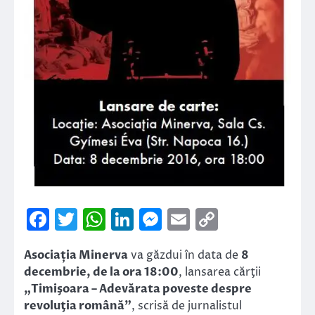
Facebook
Twitter
WhatsApp
LinkedIn
Messenger
Email
Copy
Link
Asociația Minerva
va găzdui în data de
8
decembrie, de la ora 18:00
, lansarea cărţii
„Timişoara – Adevărata poveste despre
revoluţia română”
, scrisă de jurnalistul