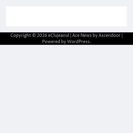
Copyright © 2026
eClujeanul
| Ace News by
Ascendoor
|
Powered by
WordPress
.