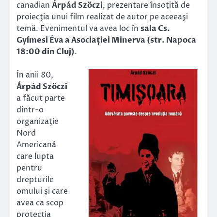
canadian
Árpád Szöczi
, prezentare însoţită de
proiecţia unui film realizat de autor pe aceeaşi
temă. Evenimentul va avea loc în
sala Cs.
Gyímesi Éva a Asociației Minerva (str. Napoca
18:00 din Cluj)
.
În anii 80,
Árpád Szöczi
a făcut parte
dintr-o
organizaţie
Nord
Americană
care lupta
pentru
drepturile
omului şi care
avea ca scop
protecţia