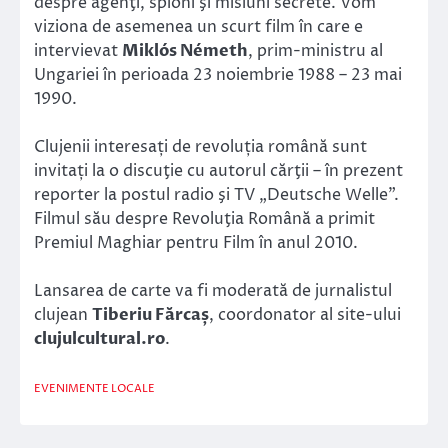
despre agenţi, spioni şi misiuni secrete. Vom
viziona de asemenea un scurt film în care e
intervievat
Miklós Németh
, prim-ministru al
Ungariei în perioada 23 noiembrie 1988 – 23 mai
1990.
Clujenii interesați de revoluția română sunt
invitați la o discuţie cu autorul cărţii – în prezent
reporter la postul radio şi TV „Deutsche Welle”.
Filmul său despre Revoluţia Română a primit
Premiul Maghiar pentru Film în anul 2010.
Lansarea de carte va fi moderată de jurnalistul
clujean
Tiberiu Fărcaș
, coordonator al site-ului
clujulcultural.ro
.
EVENIMENTE LOCALE