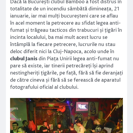
Dacă la București clubul Bamboo a fost distrus în
totalitate de un incendiu sâmbătă dimineața, 21
ianuarie, iar mai mulți bucureșteni care se aflau
în acel moment la petrecere au sfidat legea anti-
fumat și trăgeau tacticos din trabucuri și țigări în
incinta localului, ba mai mult acest lucru se
întâmplă la fiecare petrecere, lucrurile nu stau
deloc diferit nici la Cluj-Napoca, acolo unde în
clubul Janis
din Piața Unirii legea anti-fumat nu
pare să existe, iar tinerii petrecăreți își aprind
nestingheriți țigările, pe față, fără să fie deranjați
de către cineva și fără să se ferească de aparatul
fotografului oficial al clubului.