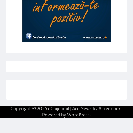
Copyright © 2026
eClujeanul
| Ace News by
Ascendoor
|
Powered by
WordPress
.