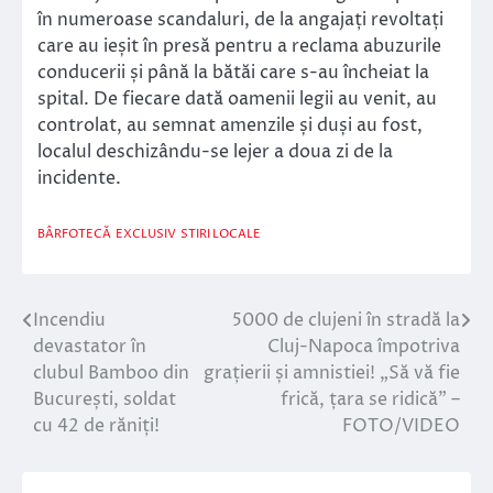
în numeroase scandaluri, de la angajați revoltați
care au ieșit în presă pentru a reclama abuzurile
conducerii și până la bătăi care s-au încheiat la
spital. De fiecare dată oamenii legii au venit, au
controlat, au semnat amenzile și duși au fost,
localul deschizându-se lejer a doua zi de la
incidente.
BÂRFOTECĂ
EXCLUSIV
STIRI LOCALE
Incendiu
5000 de clujeni în stradă la
Navigare
devastator în
Cluj-Napoca împotriva
în
clubul Bamboo din
grațierii și amnistiei! „Să vă fie
București, soldat
frică, țara se ridică” –
articole
cu 42 de răniți!
FOTO/VIDEO