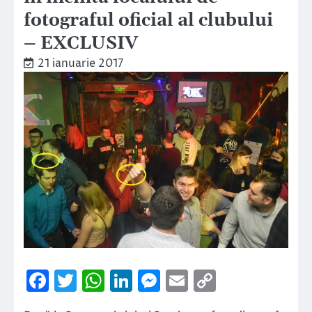
fotograful oficial al clubului
– EXCLUSIV
21 ianuarie 2017
Facebook
Twitter
WhatsApp
LinkedIn
Messenger
Email
Copy
Link