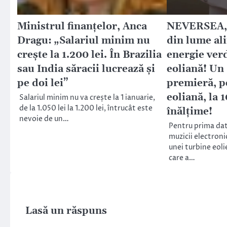
Ministrul finanţelor, Anca
NEVERSEA, p
Dragu: „Salariul minim nu
din lume al
creşte la 1.200 lei. În Brazilia
energie ver
sau India săracii lucrează şi
eoliană! Un 
pe doi lei”
premieră, p
eoliană, la 
Salariul minim nu va crește la 1 ianuarie,
de la 1.050 lei la 1.200 lei, întrucât este
înălțime!
nevoie de un…
Pentru prima dat
muzicii electroni
unei turbine eoli
care a…
Lasă un răspuns