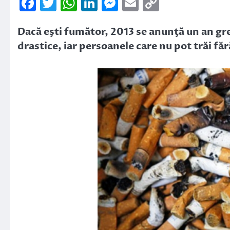
Facebook
Twitter
WhatsApp
LinkedIn
Messenger
Email
Copy
Link
Dacă eşti fumător, 2013 se anunţă un an g
drastice, iar persoanele care nu pot trăi făr