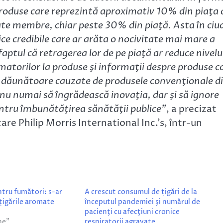
e produse care reprezintă aproximativ 10% din piaţa 
tate membre, chiar peste 30% din piaţă. Asta în ciu
fice credibile care ar arăta o nocivitate mai mare a
faptul că retragerea lor de pe piaţă ar reduce nivelu
atorilor la produse şi informaţii despre produse c
le dăunătoare cauzate de produsele convenţionale d
nu numai să îngrădească inovaţia, dar şi să ignore
entru îmbunătăţirea sănătăţii publice”
, a precizat
re Philip Morris International Inc.’s, într-un
ntru fumători: s-ar
A crescut consumul de țigări de la
 țigările aromate
începutul pandemiei şi numărul de
pacienţi cu afecţiuni cronice
ne”
respiratorii agravate