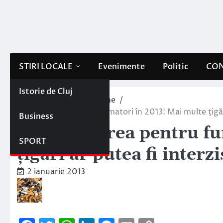
Skip
to
content
STIRI LOCALE
Evenimente
Politic
CON
Istorie de Cluj
Home
Interne/Externe
Lovitura grea pentru fumatori în 2013! Mai multe ţigăr
Business
Lovitura grea pentru f
SPORT
ţigări ar putea fi inter
2 ianuarie 2013