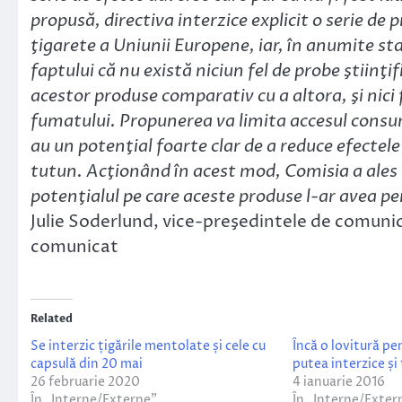
propusă, directiva interzice explicit o serie d
ţigarete a Uniunii Europene, iar, în anumite s
faptului că nu există niciun fel de probe ştiinţi
acestor produse comparativ cu a altora, şi nici 
fumatului. Propunerea va limita accesul consum
au un potenţial foarte clar de a reduce efecte
tutun. Acţionând în acest mod, Comisia a ales 
potenţialul pe care aceste produse l-ar avea p
Julie Soderlund, vice-preşedintele de comunica
comunicat
Related
Se interzic țigările mentolate și cele cu
Încă o lovitură pe
capsulă din 20 mai
putea interzice și
26 februarie 2020
4 ianuarie 2016
În „Interne/Externe”
În „Interne/Exter