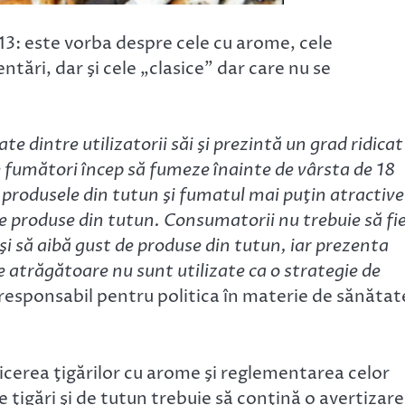
13: este vorba despre cele cu arome, cele
ări, dar şi cele „clasice” dar care nu se
te dintre utilizatorii săi şi prezintă un grad ridicat
e fumători încep să fumeze înainte de vârsta de 18
 produsele din tutun şi fumatul mai puţin atractive 
me produse din tutun. Consumatorii nu trebuie să fi
 şi să aibă gust de produse din tutun, iar prezenta
atrăgătoare nu sunt utilizate ca o strategie de
 responsabil pentru politica în materie de sănătat
cerea ţigărilor cu arome şi reglementarea celor
ţigări şi de tutun trebuie să conţină o avertizare