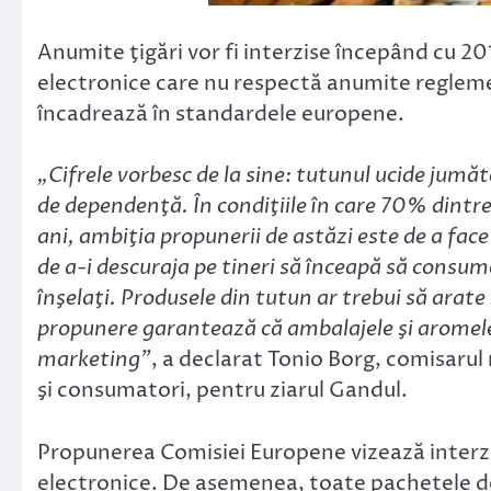
Anumite ţigări vor fi interzise începând cu 20
electronice care nu respectă anumite reglement
încadrează în standardele europene.
„Cifrele vorbesc de la sine: tutunul ucide jumăta
de dependenţă. În condiţiile în care 70% dintr
ani, ambiţia propunerii de astăzi este de a face
de a-i descuraja pe tineri să înceapă să consu
înşelaţi. Produsele din tutun ar trebui să arate
propunere garantează că ambalajele şi aromele 
marketing”
, a declarat Tonio Borg, comisarul
şi consumatori, pentru ziarul Gandul.
Propunerea Comisiei Europene vizează interzi
electronice. De asemenea, toate pachetele de 