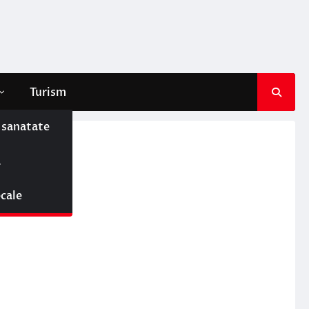
Turism
e sanatate
ă
e
ocale