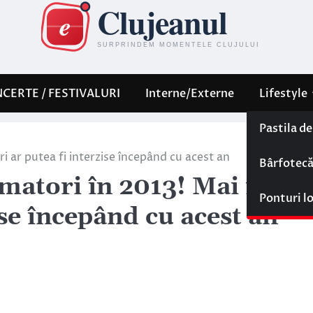
CERTE / FESTIVALURI
Interne/Externe
Lifestyle
Pastila d
i ar putea fi interzise începând cu acest an
Bârfotec
umatori în 2013! Mai mult
Ponturi l
zise începând cu acest an