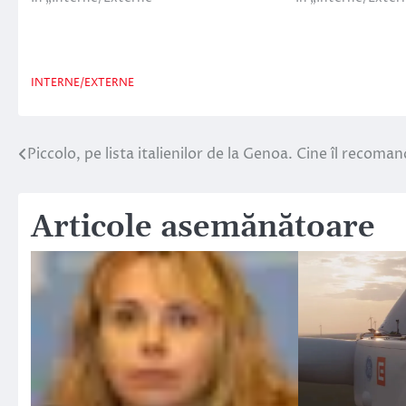
INTERNE/EXTERNE
Piccolo, pe lista italienilor de la Genoa. Cine îl recoma
Navigare
în
Articole asemănătoare
articole