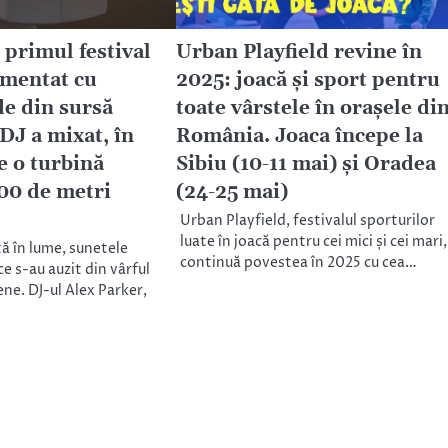
rimul festival
Urban Playfield revine în
imentat cu
2025: joacă și sport pentru
de din sursă
toate vârstele în orașele di
DJ a mixat, în
România. Joaca începe la
e o turbină
Sibiu (10-11 mai) și Oradea
100 de metri
(24-25 mai)
Urban Playfield, festivalul sporturilor
luate în joacă pentru cei mici și cei mari, 
ă în lume, sunetele
continuă povestea în 2025 cu cea…
ce s-au auzit din vârful
ene. DJ-ul Alex Parker,