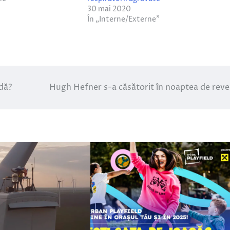
30 mai 2020
În „Interne/Externe”
ndă?
Hugh Hefner s-a căsătorit în noaptea de reve