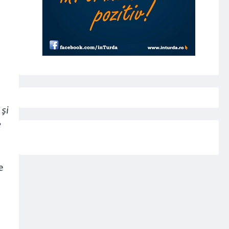
şi
e
e