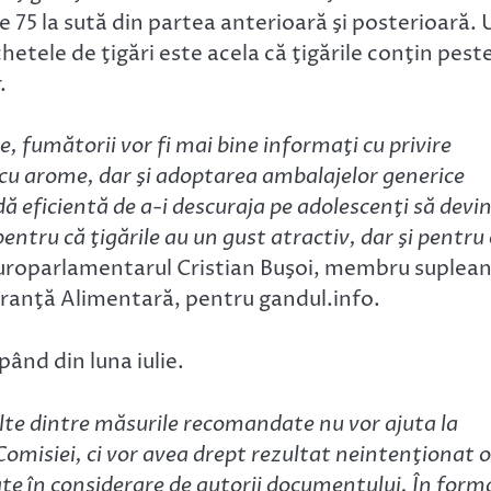
 75 la sută din partea anterioară şi posterioară. 
hetele de ţigări este acela că ţigările conţin pest
.
e, fumătorii vor fi mai bine informaţi cu privire
or cu arome, dar şi adoptarea ambalajelor generice
ă eficientă de a-i descuraja pe adolescenţi să devi
entru că ţigările au un gust atractiv, dar şi pentru
europarlamentarul Cristian Buşoi, membru suplea
uranţă Alimentară, pentru gandul.info.
ând din luna iulie.
lte dintre măsurile recomandate nu vor ajuta la
Comisiei, ci vor avea drept rezultat neintenţionat o
uate în considerare de autorii documentului. În form