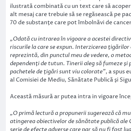
ilustrată combinată cu un text care să acopere
alt mesaj care trebuie să se regăsească pe pac
70 de substanţe care pot îmbolnăvi de cancer
„Odată cu intrarea în vigoare a acestei directiv
riscurile la care se expun. Interzicerea ţigăril
reprezintă, din punctul meu de vedere, o metod
dependenţi de tutun. Tinerii aleg să fumeze şi p
pachetele de ţigări sunt viu colorate”
, a spus 
al Comisiei de Mediu, Sănătate Publică şi Sig
Această măsură ar putea intra in vigoare încep
„O primă lectură a propunerii sugerează că mu
atingerea obiectivelor de sănătate publică ale 
serie de efecte adverse care par să nu fi fost l