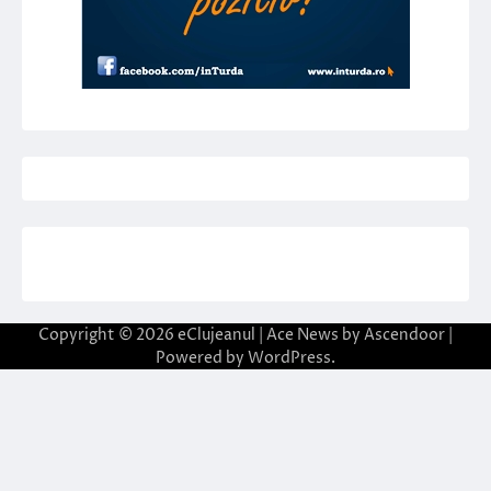
Copyright © 2026
eClujeanul
| Ace News by
Ascendoor
|
Powered by
WordPress
.