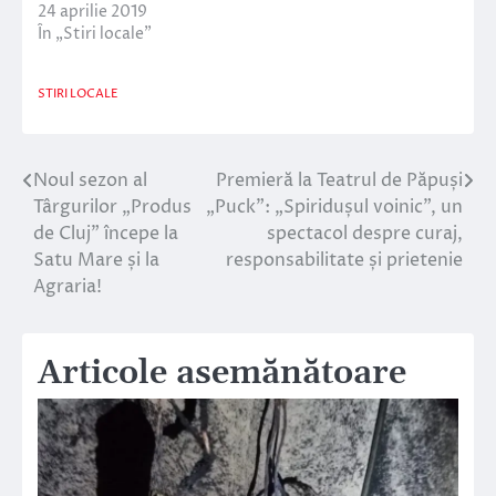
24 aprilie 2019
În „Stiri locale”
STIRI LOCALE
Noul sezon al
Premieră la Teatrul de Păpuși
Navigare
Târgurilor „Produs
„Puck”: „Spiridușul voinic”, un
în
de Cluj” începe la
spectacol despre curaj,
Satu Mare și la
responsabilitate și prietenie
articole
Agraria!
Articole asemănătoare