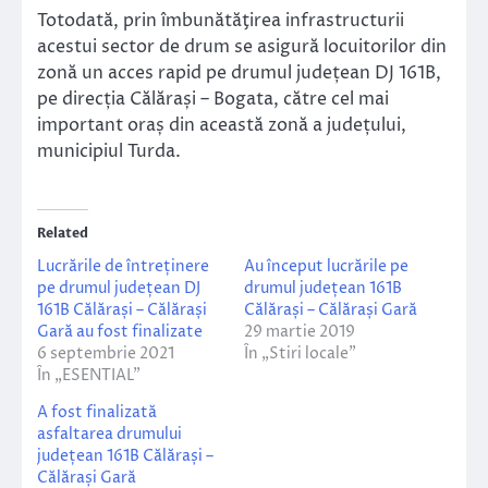
Totodată, prin îmbunătăţirea infrastructurii
acestui sector de drum se asigură locuitorilor din
zonă un acces rapid pe drumul județean DJ 161B,
pe direcția Călărași – Bogata, către cel mai
important oraș din această zonă a județului,
municipiul Turda.
Related
Lucrările de întreținere
Au început lucrările pe
pe drumul județean DJ
drumul județean 161B
161B Călărași – Călărași
Călărași – Călărași Gară
Gară au fost finalizate
29 martie 2019
6 septembrie 2021
În „Stiri locale”
În „ESENTIAL”
A fost finalizată
asfaltarea drumului
județean 161B Călărași –
Călărași Gară