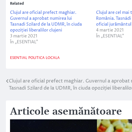
Related
Clujul are oficial prefect maghiar.
Clujul are cel mai
Guvernul a aprobat numirea lui
România. Tasnádi 
Tasnadi Szilard de la UDMR, în ciuda
oficial jurământul
opoziției liberalilor clujeni
4 martie 2021
3 martie 2021
În „ESENTIAL”
În „ESENTIAL”
ESENTIAL
POLITICA LOCALA
Clujul are oficial prefect maghiar. Guvernul a aprobat 
Navigare
Tasnadi Szilard de la UDMR, în ciuda opoziției liberalilo
în
articole
Articole asemănătoare