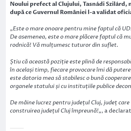
Noului prefect al Clujului, Tasnádi Szilár
după ce Guvernul României l-a validat ofici
„
Este o mare onoare pentru mine faptul că UDM
De asemenea, este o mare plăcere faptul că mu
rodnică! Vă mulțumesc tuturor din suflet.
Știu că această poziție este plină de responsabi
în același timp, fiecare provocare îmi dă putere
este datoria mea să stabilesc o bună cooperare c
organele statului și cu instituțiile publice dec
De mâine lucrez pentru județul Cluj, județ car
construirea județul Cluj împreună!
„, a declara