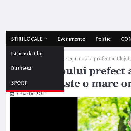
Skip
to
content
STIRI LOCALE
Evenimente
Politic
CON
Istorie de Cluj
Home
ESENTIAL
Mesajul noului prefect al Cluju
Business
Mesajul noului prefect 
Szilárd: „Este o mare 
SPORT
3 martie 2021