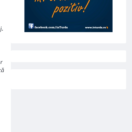
j.
ar
că