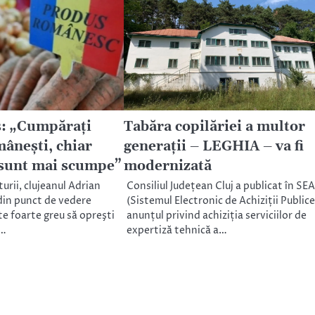
: „Cumpăraţi
Tabăra copilăriei a multor
âneşti, chiar
generații – LEGHIA – va fi
 sunt mai scumpe”
modernizată
turii, clujeanul Adrian
Consiliul Județean Cluj a publicat în SE
din punct de vedere
(Sistemul Electronic de Achiziții Publice
te foarte greu să opreşti
anunțul privind achiziția serviciilor de
n…
expertiză tehnică a…