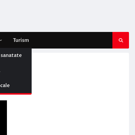
Turism
e sanatate
ă
ocale