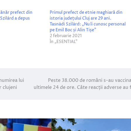
 tânăr prefect din
Primul prefect de etnie maghiară din
Szilárd a depus
istoria județului Cluj are 29 ani.
Tasnádi Szilárd: „Nu îi cunosc personal
pe Emil Boc și Alin Tișe”
2 februarie 2021
În „ESENTIAL”
numirea lui
Peste 38.000 de români s-au vaccina
r clujeni
ultimele 24 de ore. Câte reacții adverse au 