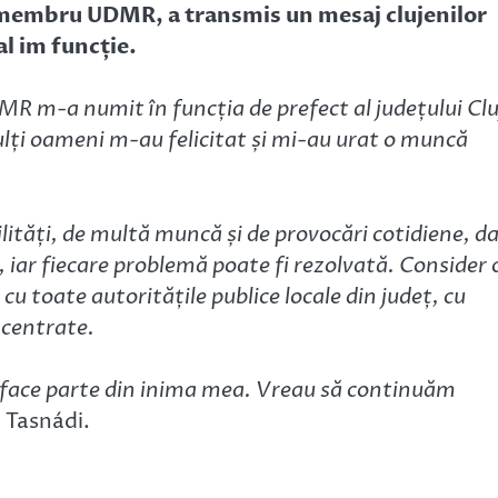
d, membru UDMR, a transmis un mesaj clujenilor
al im funcție.
R m-a numit în funcția de prefect al județului Clu
lți oameni m-au felicitat și mi-au urat o muncă
lități, de multă muncă și de provocări cotidiene, d
, iar fiecare problemă poate fi rezolvată. Consider 
u toate autoritățile publice locale din județ, cu
oncentrate.
e face parte din inima mea. Vreau să continuăm
t Tasnádi.