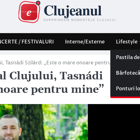
CERTE / FESTIVALURI
Interne/Externe
Lifestyle
Pastila d
lui, Tasnádi Szilárd: „Este o mare onoare pentru mine”
Bârfotec
al Clujului, Tasnádi
onoare pentru mine”
Ponturi l