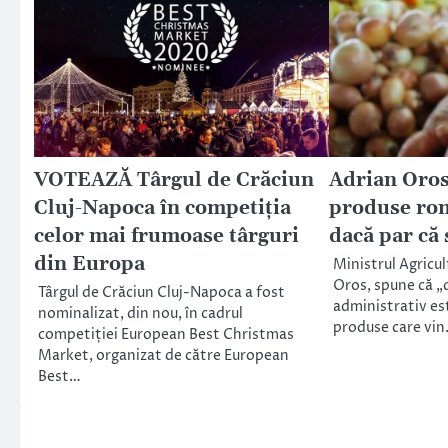
VOTEAZĂ Târgul de Crăciun
Adrian Oros
Cluj-Napoca în competiția
produse rom
celor mai frumoase târguri
dacă par că
din Europa
Ministrul Agricul
Oros, spune că „
Târgul de Crăciun Cluj-Napoca a fost
administrativ es
nominalizat, din nou, în cadrul
produse care vi
competiției European Best Christmas
Market, organizat de către European
Best…