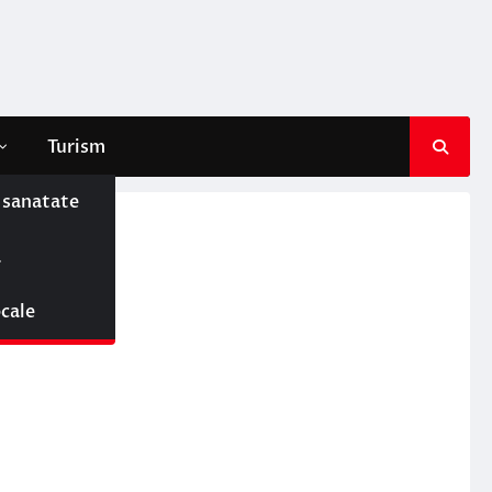
Turism
e sanatate
ă
ocale