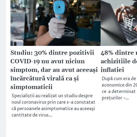
Studiu: 30% dintre pozitivii
48% dintre 
COVID-19 nu avut niciun
achizitiile 
simptom, dar au avut aceeaşi
inflatiei
încărcătură virală ca şi
După cum era de 
economice din 202
simptomaticii
ce a determinat 
Specialiștii au realizat un studiu despre
prețurilor –…
noul coronavirus prin care s-a constatat
că persoanele asimptomatice au aceeaşi
cantitate de virus…