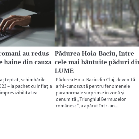
romani au redus
Pădurea Hoia-Baciu, între
de haine din cauza
cele mai bântuite păduri di
LUME
așteptat, schimbările
Pădurea Hoia-Baciu din Cluj, devenită
3 – la pachet cu inflația
arhi-cunoscută pentru fenomenele
imprevizibilitatea
paranormale surprinse în zonă şi
denumită „Triunghiul Bermudelor
românesc”, a apărut într-un…