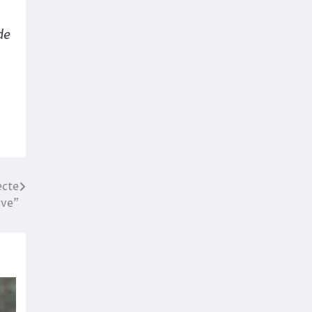
de
ecte
rve”