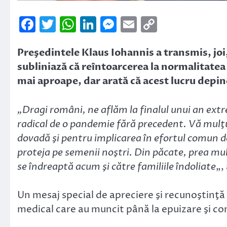
Facebook
Twitter
WhatsApp
LinkedIn
Messenger
Email
Copy
Link
Preşedintele Klaus Iohannis a transmis, joi,
subliniază că reîntoarcerea la normalitate
mai aproape, dar arată că acest lucru depin
„Dragi români, ne aflăm la finalul unui an extr
radical de o pandemie fără precedent. Vă mulţ
dovadă şi pentru implicarea în efortul comun de 
proteja pe semenii noştri. Din păcate, prea mul
se îndreaptă acum şi către familiile îndoliate
„,
Un mesaj special de apreciere şi recunoştinţă 
medical care au muncit până la epuizare şi con