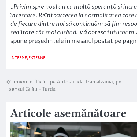
„
Privim spre noul an cu multă speranţă şi încr
încercare. Reîntoarcerea la normalitatea care 
de fiecare dintre noi să continuăm să fim respo
realitate cât mai curând. Vă doresc tuturor mul
spune preşedintele în mesajul postat pe pagi
INTERNE/EXTERNE
Camion în flăcări pe Autostrada Transilvania, pe
Navigare
sensul Gilău – Turda
în
articole
Articole asemănătoare