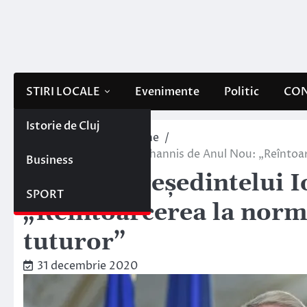
Skip
to
content
STIRI LOCALE
Evenimente
Politic
CON
Istorie de Cluj
Home
Interne/Externe
Mesajul președintelui Iohannis de Anul Nou: „Reîntoar
Business
Mesajul președintelui 
SPORT
„Reîntoarcerea la norma
tuturor”
31 decembrie 2020