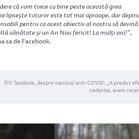
edere că vom trece cu bine peste această grea
ne lipseşte tuturor este tot mai aproape, dar depin
nsabili pentru ca acest obiectiv al nostru să devină
tă sănătate şi un An Nou fericit! La mulţi ani!”
,
na sa de Facebook.
ÎPS Teodosie, despre vaccinul anti-COVID: „A produs ef
nedorite, avem reze