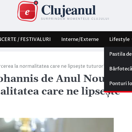
CERTE / FESTIVALURI
Interne/Externe
Lifestyle
Pastila d
cerea la normalitatea care ne lipseşte tuturor”
Bârfotec
Iohannis de Anul Nou:
Ponturi l
litatea care ne lipseşte