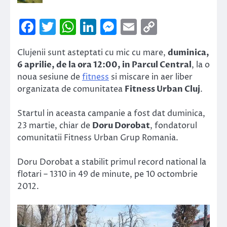
Facebook
Twitter
WhatsApp
LinkedIn
Messenger
Email
Copy
Link
Clujenii sunt asteptati cu mic cu mare,
duminica,
6 aprilie, de la ora 12:00, in Parcul Central
, la o
noua sesiune de
fitness
si miscare in aer liber
organizata de comunitatea
Fitness Urban Cluj
.
Startul in aceasta campanie a fost dat duminica,
23 martie, chiar de
Doru Dorobat
, fondatorul
comunitatii Fitness Urban Grup Romania.
Doru Dorobat a stabilit primul record national la
flotari – 1310 in 49 de minute, pe 10 octombrie
2012.