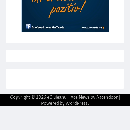
Copyright © 2026
eClujeanul
| Ace News by
Ascendoor
|
Powered by
WordPress
.