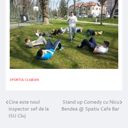
SPORTUL CLUJEAN
Cine este noul
Stand up Comedy cu Nicu
Navigare
inspector sef de la
Bendea @ Spatiu Cafe Bar
în
ISU Cluj
articole