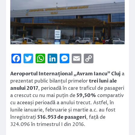
Facebook
Twitter
WhatsApp
LinkedIn
Messenger
Email
Copy
Link
Aeroportul Internațional „Avram Iancu” Cluj
a
prezentat public bilanțul primelor
trei luni ale
anului 2017
, perioadă în care traficul de pasageri
a crescut cu nu mai puțin de
59,50%
comparativ
cu aceeași perioadă a anului trecut. Astfel, în
lunile ianuarie, februarie și martie a.c. au fost
înregistrați
516.953 de pasageri
, față de
324.096 în trimestrul I din 2016.