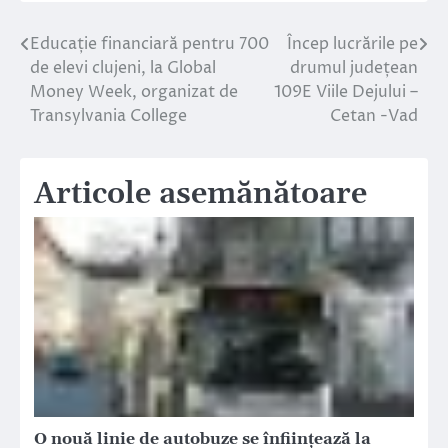
Educație financiară pentru 700
Încep lucrările pe
Navigare
de elevi clujeni, la Global
drumul județean
în
Money Week, organizat de
109E Viile Dejului –
Transylvania College
Cetan -Vad
articole
Articole asemănătoare
O nouă linie de autobuze se înfiinţează la