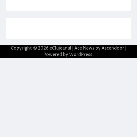
Copyright © 2026
eClujeanul
| Ace News by
Ascendoor
|
Powered by
WordPress
.