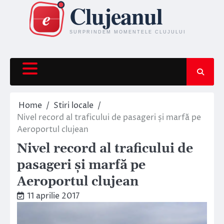
Skip
to
content
Home
Stiri locale
Nivel record al traficului de pasageri și marfă pe
Aeroportul clujean
Nivel record al traficului de
pasageri și marfă pe
Aeroportul clujean
11 aprilie 2017