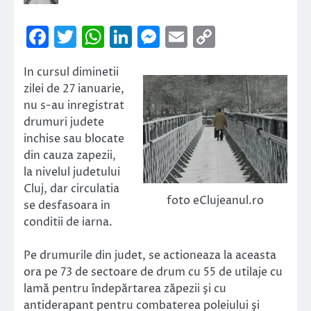
Facebook
Twitter
WhatsApp
LinkedIn
Messenger
Email
Copy
Link
In cursul diminetii
zilei de 27 ianuarie,
nu s-au inregistrat
drumuri judete
inchise sau blocate
din cauza zapezii,
la nivelul judetului
Cluj, dar circulatia
foto eClujeanul.ro
se desfasoara in
conditii de iarna.
Pe drumurile din judet, se actioneaza la aceasta
ora pe 73 de sectoare de drum cu 55 de utilaje cu
lamă pentru îndepărtarea zăpezii şi cu
antiderapant pentru combaterea poleiului şi