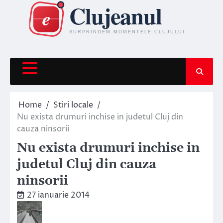
Skip
to
content
Home
Stiri locale
Nu exista drumuri inchise in judetul Cluj din
cauza ninsorii
Nu exista drumuri inchise in
judetul Cluj din cauza
ninsorii
27 ianuarie 2014