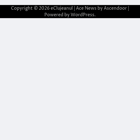
Copyright © 2026
eClujeanul
| Ace News by
Ascendoor
|
Powered by
WordPress
.