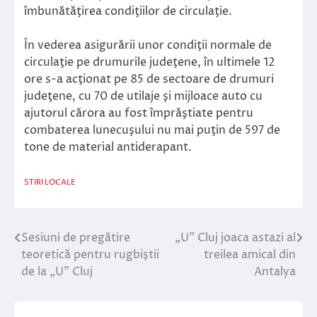
îmbunătăţirea condiţiilor de circulaţie.
În vederea asigurării unor condiţii normale de
circulaţie pe drumurile judeţene, în ultimele 12
ore s-a acţionat pe 85 de sectoare de drumuri
judeţene, cu 70 de utilaje şi mijloace auto cu
ajutorul cărora au fost împrăştiate pentru
combaterea lunecuşului nu mai puţin de 597 de
tone de material antiderapant.
STIRI LOCALE
Sesiuni de pregătire
„U” Cluj joaca astazi al
Navigare
teoretică pentru rugbiştii
treilea amical din
în
de la „U” Cluj
Antalya
articole