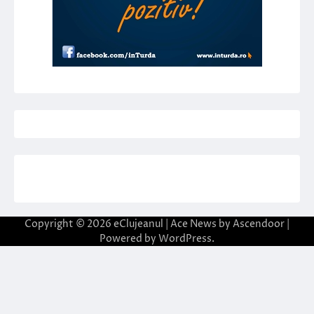
Copyright © 2026
eClujeanul
| Ace News by
Ascendoor
|
Powered by
WordPress
.