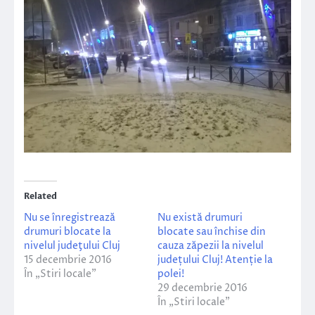
Related
Nu se înregistrează
Nu există drumuri
drumuri blocate la
blocate sau închise din
nivelul judeţului Cluj
cauza zăpezii la nivelul
15 decembrie 2016
județului Cluj! Atenție la
În „Stiri locale”
polei!
29 decembrie 2016
În „Stiri locale”