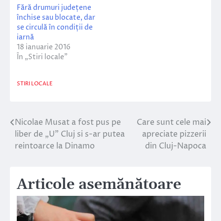
Fără drumuri județene
închise sau blocate, dar
se circulă în condiții de
iarnă
18 ianuarie 2016
În „Stiri locale”
STIRI LOCALE
Nicolae Musat a fost pus pe
Care sunt cele mai
Navigare
liber de „U” Cluj si s-ar putea
apreciate pizzerii
în
reintoarce la Dinamo
din Cluj-Napoca
articole
Articole asemănătoare