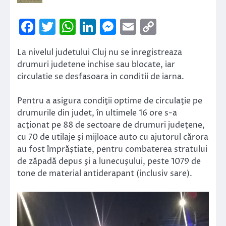
Facebook
Twitter
WhatsApp
LinkedIn
Messenger
Email
Copy
Link
La nivelul judetului Cluj nu se inregistreaza
drumuri judetene inchise sau blocate, iar
circulatie se desfasoara in conditii de iarna.
Pentru a asigura condiţii optime de circulaţie pe
drumurile din judet, în ultimele 16 ore s-a
acţionat pe 88 de sectoare de drumuri judeţene,
cu 70 de utilaje şi mijloace auto cu ajutorul cărora
au fost împrăştiate, pentru combaterea stratului
de zăpadă depus şi a lunecuşului, peste 1079 de
tone de material antiderapant (inclusiv sare).