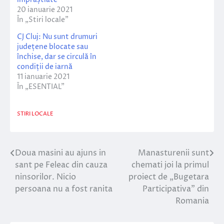
20 ianuarie 2021
În „Stiri locale”
CJ Cluj: Nu sunt drumuri
județene blocate sau
închise, dar se circulă în
condiții de iarnă
11 ianuarie 2021
În „ESENTIAL”
STIRI LOCALE
Doua masini au ajuns in
Manasturenii sunt
Navigare
sant pe Feleac din cauza
chemati joi la primul
în
ninsorilor. Nicio
proiect de „Bugetara
persoana nu a fost ranita
Participativa” din
articole
Romania