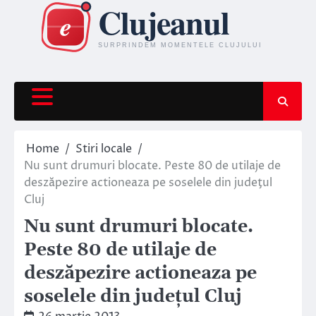
Skip
to
content
Home
Stiri locale
Nu sunt drumuri blocate. Peste 80 de utilaje de
deszăpezire actioneaza pe soselele din judeţul
Cluj
Nu sunt drumuri blocate.
Peste 80 de utilaje de
deszăpezire actioneaza pe
soselele din judeţul Cluj