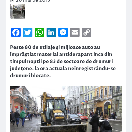
26 martie 2013
Facebook
Twitter
WhatsApp
LinkedIn
Messenger
Email
Copy
Link
Peste 80 de utilaje şi mijloace auto au
împrăştiat material antiderapant inca din
timpul noptii pe 83 de sectoare de drumuri
judeţene, la ora actuala neînregistrându-se
drumuri blocate.