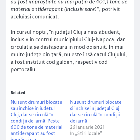
au fost împrăştiate nu mai puţin de 401,1 tone de
material antiderapant (inclusiv sare)”
, potrivit
aceluiasi comunicat.
In cursul noptii, în judeţul Cluj a nins abudent,
inclusiv în centrul municipiului Cluj-Napoca, dar
circulatia se desfasoara in mod obisnuit. În mai
multe judeţe din ţară, nu este însă cazul Clujului,
a fost instituit cod galben, respectiv cod
portocaliu.
Related
Nu sunt drumuri blocate
Nu sunt drumuri blocate
sau închise în județul
și închise în județul Cluj,
Cluj, dar se circulă în
dar se circulă în condiții
condiții de iarnă. Peste
de iarnă
600 de tone de material
26 ianuarie 2021
antiderapant au fost
În „Stiri locale”
împrăștiate