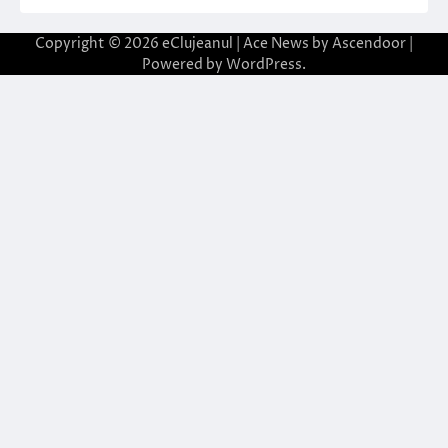
Copyright © 2026
eClujeanul
| Ace News by
Ascendoor
|
Powered by
WordPress
.