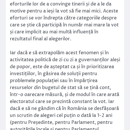
eforturile lor de a convinge tinerii și de a le da
motive pentru a ieși la vot să fie mai mici. Aceste
eforturi se vor îndrepta către categoriile despre
care se știe că participă în număr mai mare la vot
și care implicit au mai multă influență în
rezultatul final al alegerilor.
Iar dacă e să extrapolăm acest fenomen și în
activitatea politică de zi cu zi a guvernanților aleși
de popor, este de așteptat ca și în prioritizarea
investițiilor, în găsirea de soluții pentru
problemele populației sau în împărțirea
resurselor din bugetul de stat să se țină cont,
într-o oarecare măsură, și de modul în care arată
electoratul care se prezintă constant la vot. Iar
dacă e să ne gândim că în România se desfășoară
un scrutin de alegeri cel puțin o dată la 1-2 ani
(pentru Președinte, pentru Parlament, pentru
autoritățile locale și pentru Parlamentul