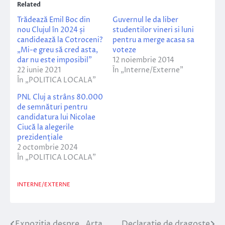
Related
Trădează Emil Boc din
Guvernul le da liber
nou Clujul în 2024 și
studentilor vineri si luni
candidează la Cotroceni?
pentru a merge acasa sa
„Mi-e greu să cred asta,
voteze
dar nu este imposibil”
12 noiembrie 2014
22 iunie 2021
În „Interne/Externe”
În „POLITICA LOCALA”
PNL Cluj a strâns 80.000
de semnături pentru
candidatura lui Nicolae
Ciucă la alegerile
prezidențiale
2 octombrie 2024
În „POLITICA LOCALA”
INTERNE/EXTERNE
Expozitia despre „Arta
Declaratie de dragoste