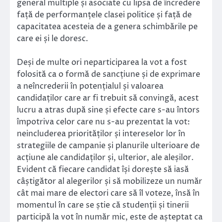
general multiple și asociate cu lipsa de încredere
față de performanțele clasei politice și față de
capacitatea acesteia de a genera schimbările pe
care ei și le doresc.
Deși de multe ori neparticiparea la vot a fost
folosită ca o formă de sancțiune și de exprimare
a neîncrederii în potențialul și valoarea
candidaților care ar fi trebuit să convingă, acest
lucru a atras după sine și efecte care s-au întors
împotriva celor care nu s-au prezentat la vot:
neincluderea priorităților și intereselor lor în
strategiile de campanie și planurile ulterioare de
acțiune ale candidaților și, ulterior, ale aleșilor.
Evident că fiecare candidat își dorește să iasă
câștigător al alegerilor și să mobilizeze un număr
cât mai mare de electori care să îl voteze, însă în
momentul în care se știe că studenții și tinerii
participă la vot în număr mic, este de așteptat ca