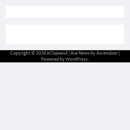
Copyright © 2026
eClujeanul
| Ace News by
Ascendoor
|
Powered by
WordPress
.