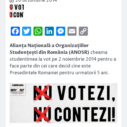
20 octombrie 2014
Facebook
Twitter
WhatsApp
LinkedIn
Messenger
Email
Copy
Link
Alianța Națională a Organizațiilor
Studențești din România (ANOSR)
cheama
studentimea la vot pe 2 noiembrie 2014 pentru a
face parte din cei care decid cine este
Presedintele Romaniei pentru urmatorii 5 ani.