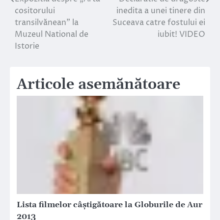
Navigare
cositorului
inedita a unei tinere din
în
transilvănean” la
Suceava catre fostului ei
Muzeul National de
iubit! VIDEO
articole
Istorie
Articole asemănătoare
Lista filmelor câştigătoare la Globurile de Aur
2013