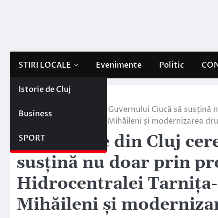
Skip
to
content
STIRI LOCALE
Evenimente
Politic
CON
Istorie de Cluj
Home
Stiri locale
O asociație din Cluj cere Guvernului Ciucă să susțină 
Business
Lăpuștești, barajul de la Mihăileni și modernizarea d
O asociație din Cluj ce
SPORT
susțină nu doar prin pr
Hidrocentralei Tarnița-
Mihăileni și moderniza