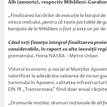
Alb (amonte), respectiv Mihăileni-Guraho
„Finalizarea lucrărilor de execuție la barajul de
viteza melcului, pentru că toate partidele de 
barajului de la Mihăileni a fost și este un joc 
Când veți finanța integral finalizarea proie
considerabile, în raport cu alte invesiții re
premierului, Horia NASRA – Metro Urban
Viitorul economic și social al Munților Apuseni
valorificat la adevărata valoarea de niciun g
turismului în Apuseni, calitatea infrastructuri
DN 1R „Transursoaia” fiind doar anual cârpite
„Drumurile moților, drumuri naționale de altf