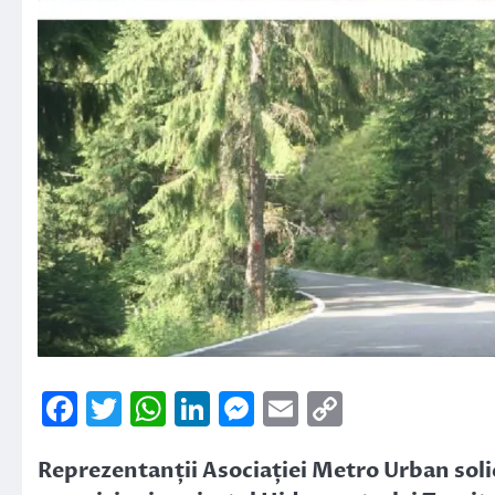
Facebook
Twitter
WhatsApp
LinkedIn
Messenger
Email
Copy
Link
Reprezentanții Asociației Metro Urban solic