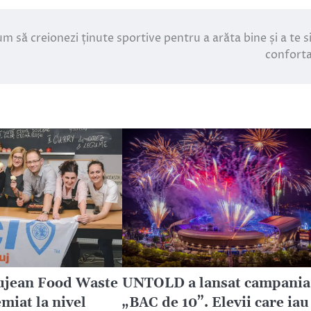
m să creionezi ținute sportive pentru a arăta bine și a te s
conforta
lujean Food Waste
UNTOLD a lansat campania
miat la nivel
„BAC de 10”. Elevii care iau