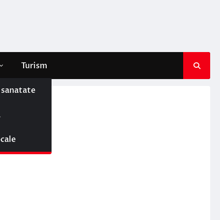
Turism
e sanatate
ă
ocale