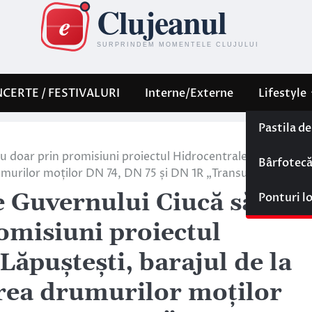
CERTE / FESTIVALURI
Interne/Externe
Lifestyle
Pastila d
nu doar prin promisiuni proiectul Hidrocentralei Tarnița-
Bârfotec
rumurilor moților DN 74, DN 75 și DN 1R „Transursoaia”
re Guvernului Ciucă să
Ponturi l
omisiuni proiectul
Lăpuștești, barajul de la
rea drumurilor moților