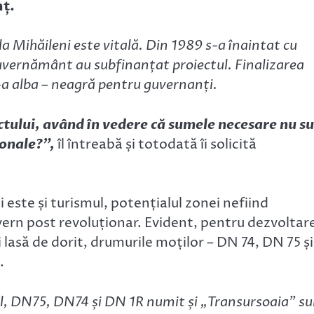
nț.
 la Mihăileni este vitală. Din 1989 s-a înaintat cu
guvernământ au subfinanțat proiectul. Finalizarea
de-a alba – neagră pentru guvernanți.
ctului, având în vedere că sumele necesare nu s
gionale?”,
îl întreabă și totodată îi solicită
 este și turismul, potențialul zonei nefiind
uvern post revoluționar. Evident, pentru dezvoltar
i lasă de dorit, drumurile moților – DN 74, DN 75 și
.
el, DN75, DN74 și DN 1R numit și „Transursoaia” s