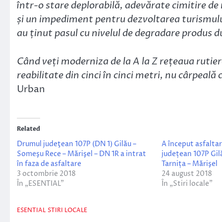
într-o stare deplorabilă, adevărate cimitire de
și un impediment pentru dezvoltarea turismului 
au ținut pasul cu nivelul de degradare produs d
Când veți moderniza de la A la Z rețeaua rutie
reabilitate din cinci în cinci metri, nu cârpeală 
Urban
Related
Drumul judeţean 107P (DN 1) Gilău –
A început asfalta
Someşu Rece – Mărişel – DN 1R a intrat
județean 107P Gil
în faza de asfaltare
Tarnița – Mărişel
3 octombrie 2018
24 august 2018
În „ESENTIAL”
În „Stiri locale”
ESENTIAL
STIRI LOCALE