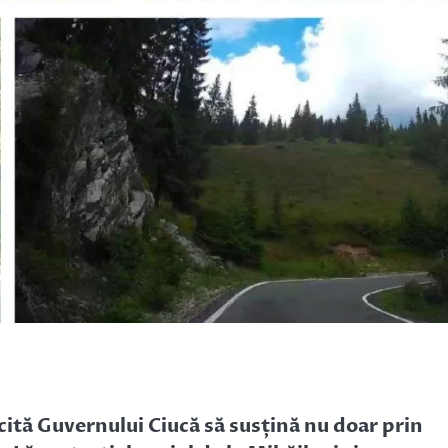
ită Guvernului Ciucă să susțină nu doar prin