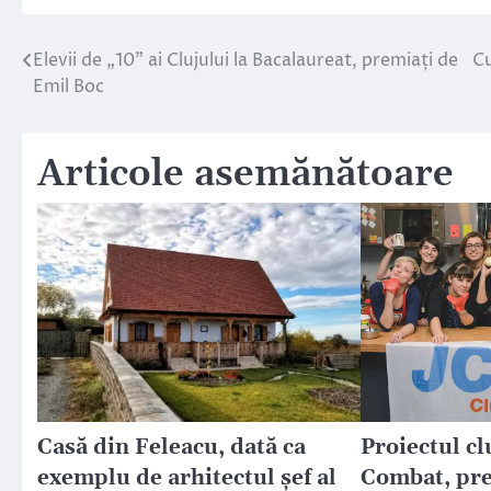
Elevii de „10” ai Clujului la Bacalaureat, premiați de
Cu
Navigare
Emil Boc
în
articole
Articole asemănătoare
Casă din Feleacu, dată ca
Proiectul c
exemplu de arhitectul șef al
Combat, pre