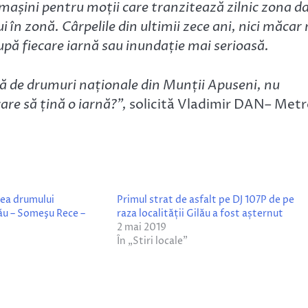
 mașini pentru moții care tranzitează zilnic zona d
în zonă. Cârpelile din ultimii zece ani, nici măcar
upă fiecare iarnă sau inundație mai serioasă.
ră de drumuri naționale din Munții Apuseni, nu
care să țină o iarnă?”,
solicită Vladimir DAN– Met
rea drumului
Primul strat de asfalt pe DJ 107P de pe
ău – Someşu Rece –
raza localității Gilău a fost așternut
2 mai 2019
În „Stiri locale”