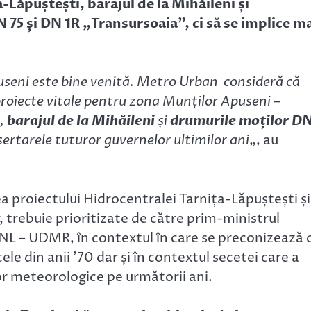
-Lăpuștești, barajul de la Mihăileni și
75 și DN 1R „Transursoaia”, ci să se implice m
puseni este bine venită. Metro Urban consideră că
 proiecte vitale pentru zona Munților Apuseni –
,
barajul de la Mihăileni
și
drumurile moților D
 sertarele tuturor guvernelor ultimilor ani
„, au
ea proiectului Hidrocentralei Tarnița-Lăpuștești și
 trebuie prioritizate de către prim-ministrul
PNL – UDMR, în contextul în care se preconizează 
e din anii ’70 dar și în contextul secetei care a
lor meteorologice pe următorii ani.