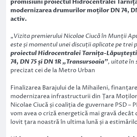
promisiuni proiectul Hidrocentralei Tarnița
modernizarea drumurilor moților DN 74, DN 
activ.
„
Vizita premierului Nicolae Ciucă în Munții A
este și momentul unei discuții aplicate pe trei
proiectul Hidrocentralei Tarnița-Lăpuștești
74, DN 75 și DN 1R „Transursoaia”
, uitate în
precizat cei de la Metro Urban
Finalizarea Barajului de la Mihaileni, finanțar
modernizarea infrastructurii din Țara Moților,
Nicolae Ciucă și coaliția de guvernare PSD – 
vom avea o criză energetică mai gravă decât cel
lovit țara noastră în ultima lună și a estimări