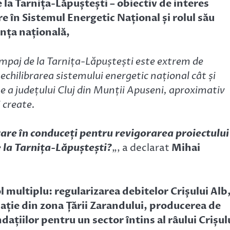
la Tarnița-Lăpuștești – obiectiv de interes
re în Sistemul Energetic Național și rolul său
anța națională,
mpaj de la Tarnița-Lăpuștești este extrem de
echilibrarea sistemului energetic național cât și
a județului Cluj din Munții Apuseni, aproximativ
 create.
care în conduceți pentru revigorarea proiectului
 la Tarnița-Lăpuștești?
„, a declarat
Mihai
l multiplu: regularizarea debitelor Crișului Alb
ație din zona Țării Zarandului, producerea de
dațiilor pentru un sector întins al râului Crișul