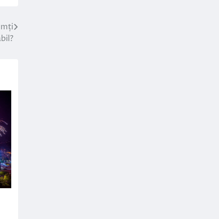
imți
bil?