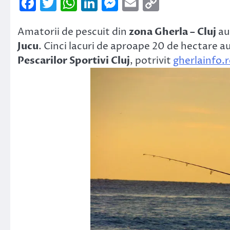
Facebook
Twitter
WhatsApp
LinkedIn
Messenger
Email
Copy
Link
Amatorii de pescuit din
zona Gherla – Cluj
au
Jucu
. Cinci lacuri de aproape 20 de hectare 
Pescarilor Sportivi Cluj
, potrivit
gherlainfo.