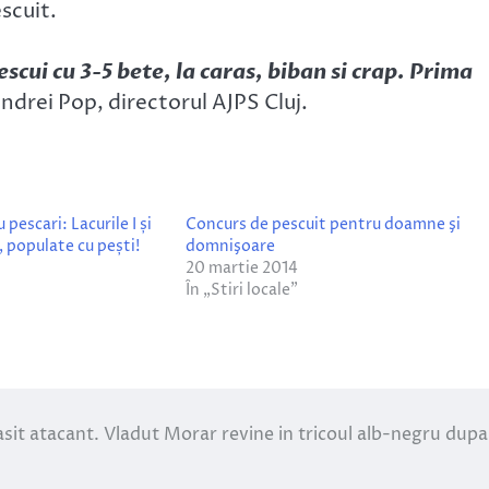
escuit.
escui cu 3-5 bete, la caras, biban si crap. Prima
Andrei Pop, directorul AJPS Cluj.
pescari: Lacurile I și
Concurs de pescuit pentru doamne şi
, populate cu pești!
domnişoare
20 martie 2014
În „Stiri locale”
asit atacant. Vladut Morar revine in tricoul alb-negru dupa