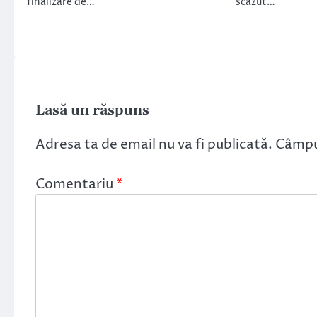
finalizare de…
scăzut…
Lasă un răspuns
Adresa ta de email nu va fi publicată.
Câmpur
Comentariu
*