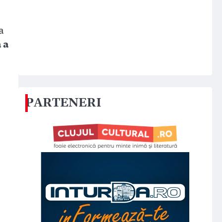
a
 a
PARTENERI