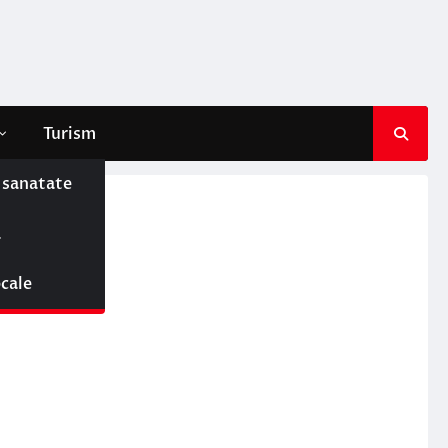
Turism
e sanatate
ă
ocale