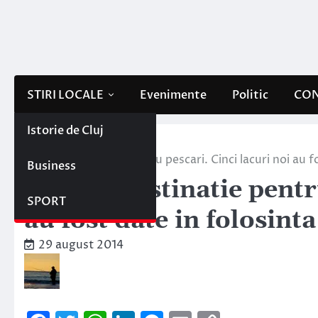
Skip
to
content
STIRI LOCALE
Evenimente
Politic
CON
Istorie de Cluj
Home
Stiri locale
O noua destinatie pentru pescari. Cinci lacuri noi au fos
Business
O noua destinatie pentru
SPORT
au fost date in folosinta
29 august 2014