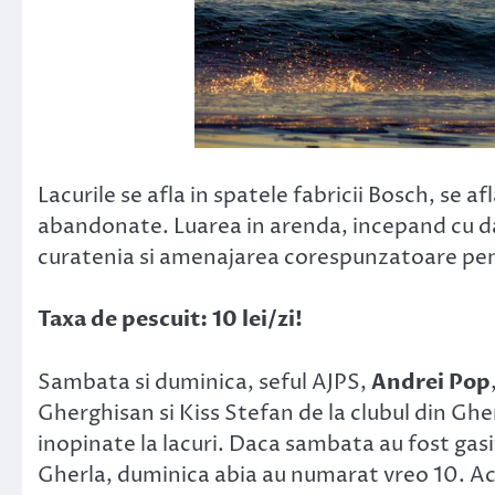
Lacurile se afla in spatele fabricii Bosch, se 
abandonate. Luarea in arenda, incepand cu dat
curatenia si amenajarea corespunzatoare pen
Taxa de pescuit: 10 lei/zi!
Sambata si duminica, seful AJPS,
Andrei Pop
Gherghisan si Kiss Stefan de la clubul din Gher
inopinate la lacuri. Daca sambata au fost gasit
Gherla, duminica abia au numarat vreo 10. Ace