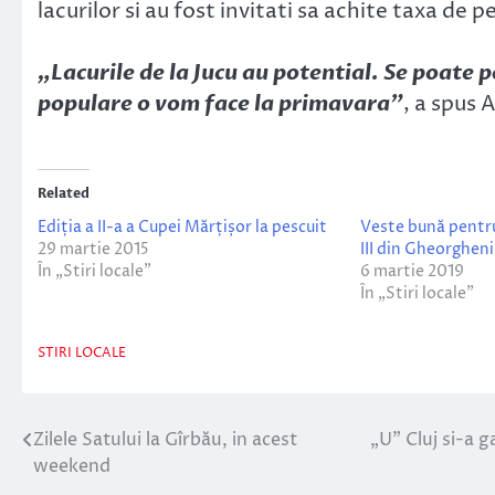
lacurilor si au fost invitati sa achite taxa de p
„Lacurile de la Jucu au potential. Se poate p
populare o vom face la primavara”
, a spus 
Related
Ediția a II-a a Cupei Mărțișor la pescuit
Veste bună pentru 
29 martie 2015
III din Gheorgheni
În „Stiri locale”
6 martie 2019
În „Stiri locale”
STIRI LOCALE
Zilele Satului la Gîrbău, in acest
„U” Cluj si-a g
Navigare
weekend
în