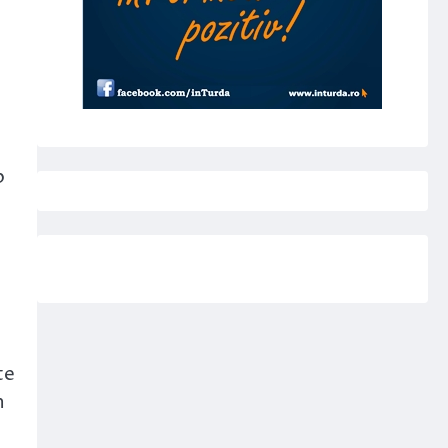
p
te
n