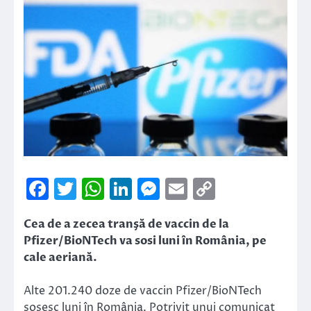
Facebook
Twitter
WhatsApp
LinkedIn
Messenger
Email
Copy
Link
Cea de a zecea tranşă de vaccin de la
Pfizer/BioNTech va sosi luni în România, pe
cale aeriană.
Alte 201.240 doze de vaccin Pfizer/BioNTech
sosesc luni în România. Potrivit unui comunicat