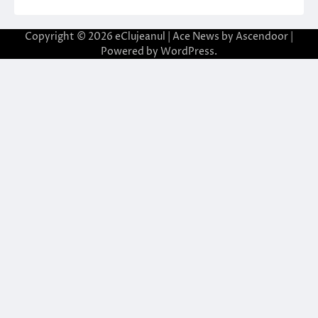
Copyright © 2026
eClujeanul
| Ace News by
Ascendoor
|
Powered by
WordPress
.