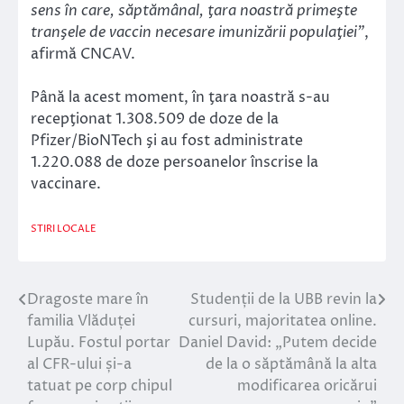
sens în care, săptămânal, ţara noastră primeşte
tranşele de vaccin necesare imunizării populaţiei”
,
afirmă CNCAV.
Până la acest moment, în ţara noastră s-au
recepţionat 1.308.509 de doze de la
Pfizer/BioNTech şi au fost administrate
1.220.088 de doze persoanelor înscrise la
vaccinare.
STIRI LOCALE
Dragoste mare în
Studenții de la UBB revin la
Navigare
familia Vlăduței
cursuri, majoritatea online.
în
Lupău. Fostul portar
Daniel David: „Putem decide
al CFR-ului și-a
de la o săptămână la alta
articole
tatuat pe corp chipul
modificarea oricărui