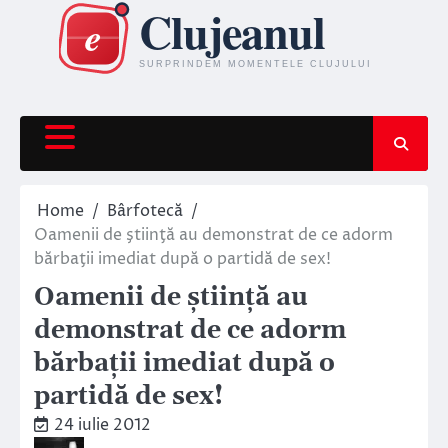
Skip
to
content
Home
Bârfotecă
Oamenii de ştiinţă au demonstrat de ce adorm
bărbaţii imediat după o partidă de sex!
Oamenii de ştiinţă au
demonstrat de ce adorm
bărbaţii imediat după o
partidă de sex!
24 iulie 2012