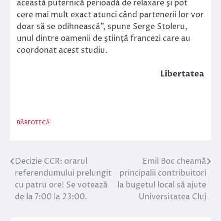
această puternică perioadă de relaxare şi pot
cere mai mult exact atunci când partenerii lor vor
doar să se odihnească”, spune Serge Stoleru,
unul dintre oamenii de ştiinţă francezi care au
coordonat acest studiu.
Libertatea
BÂRFOTECĂ
Decizie CCR: orarul
Emil Boc cheamă
Navigare
referendumului prelungit
principalii contribuitori
în
cu patru ore! Se votează
la bugetul local să ajute
de la 7:00 la 23:00.
Universitatea Cluj
articole