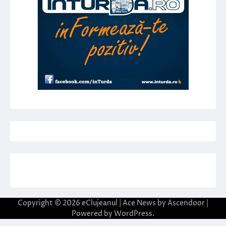
Copyright © 2026
eClujeanul
| Ace News by
Ascendoor
|
Powered by
WordPress
.