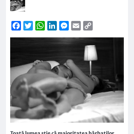
Facebook
Twitter
WhatsApp
LinkedIn
Messenger
Email
Copy
Link
Toată lumea ştie că majoritatea bărbaţilor