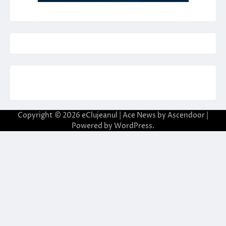
Copyright © 2026
eClujeanul
| Ace News by
Ascendoor
|
Powered by
WordPress
.