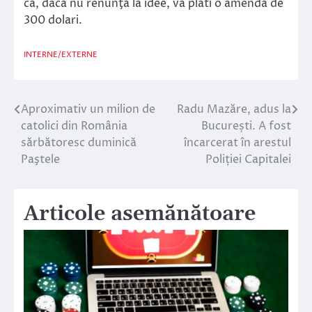
că, dacă nu renunţă la idee, va plăti o amendă de
300 dolari.
INTERNE/EXTERNE
Aproximativ un milion de
Radu Mazăre, adus la
Navigare
catolici din România
București. A fost
în
sărbătoresc duminică
încarcerat în arestul
Paştele
Poliției Capitalei
articole
Articole asemănătoare