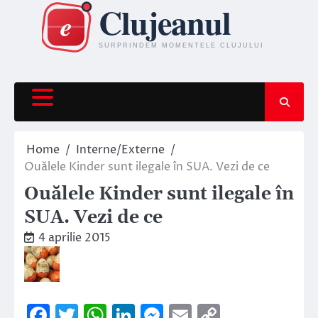
Skip
to
content
Home
Interne/Externe
Ouălele Kinder sunt ilegale în SUA. Vezi de ce
Ouălele Kinder sunt ilegale în
SUA. Vezi de ce
4 aprilie 2015
Facebook
Twitter
WhatsApp
LinkedIn
Messenger
Email
Copy