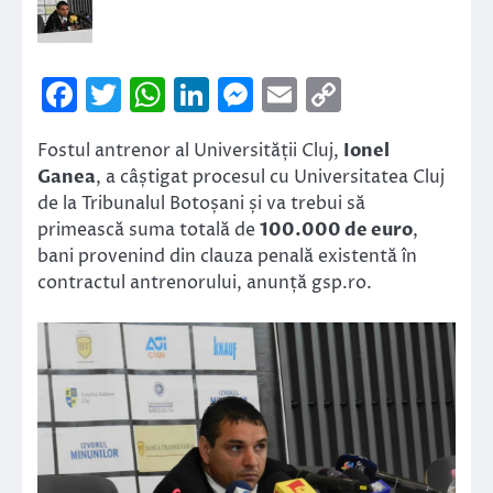
Facebook
Twitter
WhatsApp
LinkedIn
Messenger
Email
Copy
Link
Fostul antrenor al Universității Cluj,
Ionel
Ganea
, a câștigat procesul cu Universitatea Cluj
de la Tribunalul Botoșani și va trebui să
primească suma totală de
100.000 de euro
,
bani provenind din clauza penală existentă în
contractul antrenorului, anunță gsp.ro.