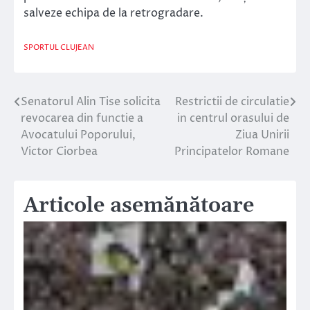
salveze echipa de la retrogradare.
SPORTUL CLUJEAN
Senatorul Alin Tise solicita
Restrictii de circulatie
Navigare
revocarea din functie a
in centrul orasului de
în
Avocatului Poporului,
Ziua Unirii
Victor Ciorbea
Principatelor Romane
articole
Articole asemănătoare