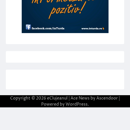
Copyright © 2026
eClujeanul
| Ace News by
Ascendoor
|
Powered by
WordPress
.