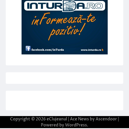
Copyright © 2026
eClujeanul
| Ace News by
Ascendoor
|
Powered by
WordPress
.