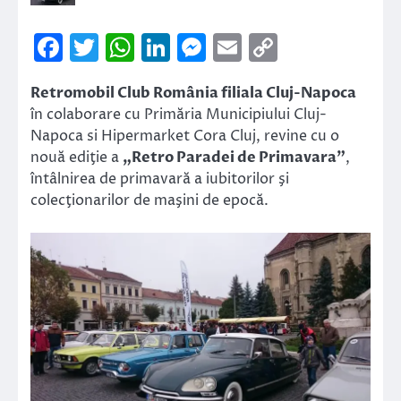
Facebook
Twitter
WhatsApp
LinkedIn
Messenger
Email
Copy
Link
Retromobil Club România filiala Cluj-Napoca
în colaborare cu Primăria Municipiului Cluj-
Napoca si Hipermarket Cora Cluj, revine cu o
nouă ediţie a
„Retro Paradei de Primavara”
,
întâlnirea de primavară a iubitorilor şi
colecţionarilor de maşini de epocă.