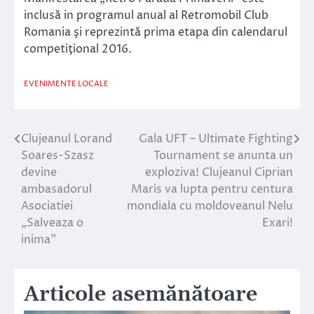
inclusă in programul anual al Retromobil Club
Romania şi reprezintă prima etapa din calendarul
competiţional 2016.
EVENIMENTE LOCALE
Clujeanul Lorand
Gala UFT – Ultimate Fighting
Navigare
Soares-Szasz
Tournament se anunta un
în
devine
exploziva! Clujeanul Ciprian
ambasadorul
Maris va lupta pentru centura
articole
Asociatiei
mondiala cu moldoveanul Nelu
„Salveaza o
Exari!
inima”
Articole asemănătoare