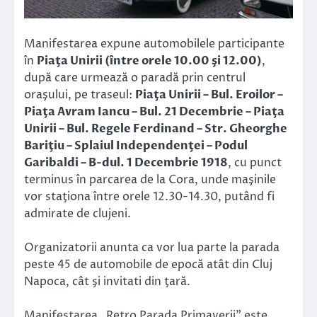
Manifestarea expune automobilele participante
în
Piaţa Unirii (între orele 10.00 şi 12.00)
,
după care urmează o paradă prin centrul
oraşului, pe traseul:
Piaţa Unirii – Bul. Eroilor –
Piaţa Avram Iancu – Bul. 21 Decembrie – Piaţa
Unirii – Bul. Regele Ferdinand – Str. Gheorghe
Bariţiu – Splaiul Independenţei – Podul
Garibaldi – B-dul. 1 Decembrie 1918
, cu punct
terminus în parcarea de la Cora, unde maşinile
vor staţiona între orele 12.30-14.30, putând fi
admirate de clujeni.
Organizatorii anunta ca vor lua parte la parada
peste 45 de automobile de epocă atât din Cluj
Napoca, cât şi invitati din ţară.
Manifestarea „Retro Parada Primaverii” este