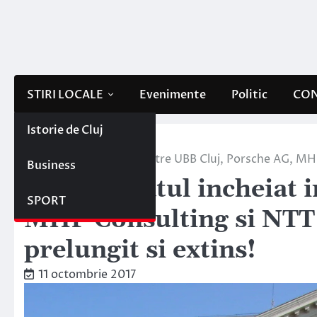
Skip
to
content
STIRI LOCALE
Evenimente
Politic
CON
Istorie de Cluj
Home
Stiri locale
Parteneriatul incheiat intre UBB Cluj, Porsche AG, MH
Business
Parteneriatul incheiat 
SPORT
MHP Consulting si NTT 
prelungit si extins!
11 octombrie 2017