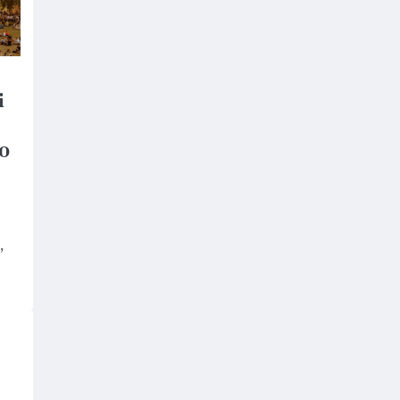
i
50
,