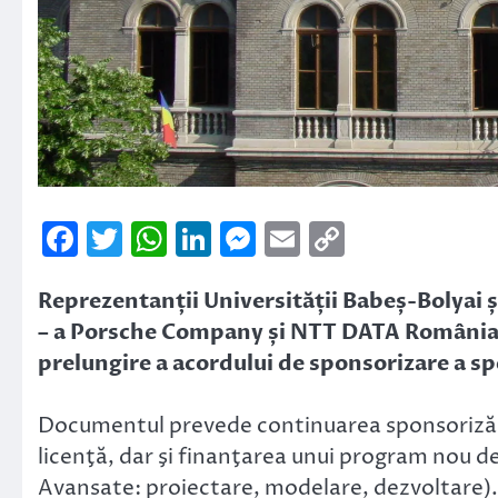
Facebook
Twitter
WhatsApp
LinkedIn
Messenger
Email
Copy
Link
Reprezentanții Universității Babeș-Bolyai 
– a Porsche Company și NTT DATA România v
prelungire a acordului de sponsorizare a sp
Documentul prevede continuarea sponsorizării
licenţă, dar şi finanţarea unui program nou 
Avansate: proiectare, modelare, dezvoltare). 