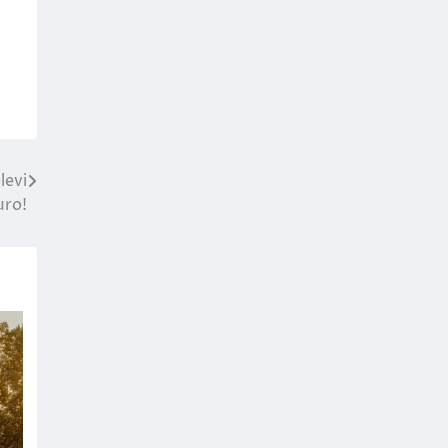
levi
uro!