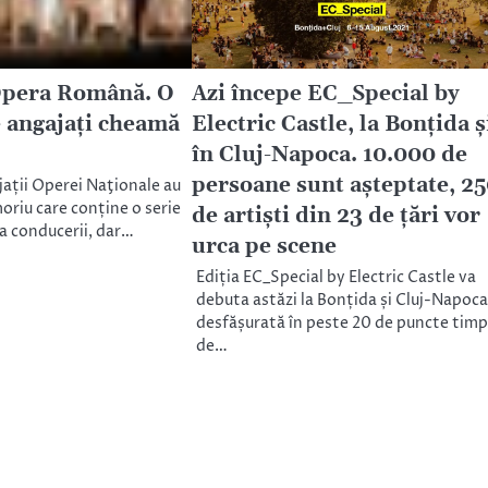
Opera Română. O
Azi începe EC_Special by
e angajați cheamă
Electric Castle, la Bonțida ș
în Cluj-Napoca. 10.000 de
persoane sunt așteptate, 2
jații Operei Naţionale au
riu care conține o serie
de artiști din 23 de țări vor
sa conducerii, dar…
urca pe scene
Ediția EC_Special by Electric Castle va
debuta astăzi la Bonțida și Cluj-Napoca
desfășurată în peste 20 de puncte timp
de…