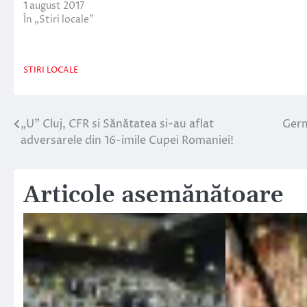
1 august 2017
În „Stiri locale”
STIRI LOCALE
„U” Cluj, CFR si Sănătatea si-au aflat
Germ
Navigare
adversarele din 16-imile Cupei Romaniei!
în
articole
Articole asemănătoare