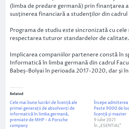
(limba de predare germană) prin finanţarea ac
susţinerea financiară a studenţilor din cadru
Programa de studiu este sincronizată cu cele s
respectarea tuturor standardelor de calitate
Implicarea companiilor partenere constă în sp
Informatică în limba germană din cadrul Facul
Babeș-Bolyai în perioada 2017-2020, dar şi în
Related
Cele mai bune lucrări de licență ale
Începe admiterea 
primei generații de absolvenți de
Peste 9000 de loc
informatică în limba germană,
licență și master
premiate de MHP – A Porsche
9 iulie 2021
company
În „ESENTIAL”