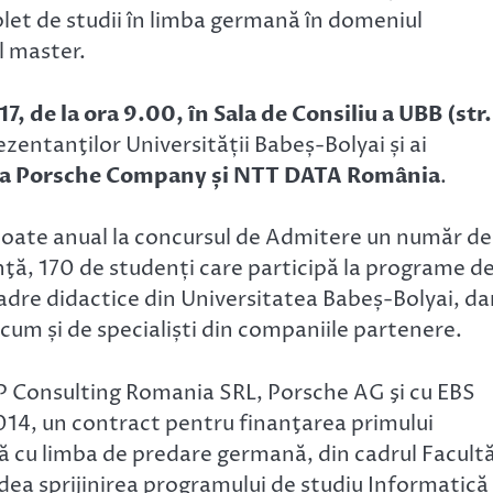
let de studii în limba germană în domeniul
el master.
7, de la ora 9.00, în Sala de Consiliu a UBB (str.
ezentanţilor Universității Babeș-Bolyai și ai
 a Porsche Company și NTT DATA România
.
scoate anual la concursul de Admitere un număr de
icenţă, 170 de studenți care participă la programe d
cadre didactice din Universitatea Babeș-Bolyai, da
ecum și de specialiști din companiile partenere.
 Consulting Romania SRL, Porsche AG şi cu EBS
14, un contract pentru finanţarea primului
ă cu limba de predare germană, din cadrul Facultă
ea sprijinirea programului de studiu Informatică