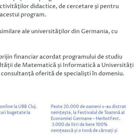
tivităţilor didactice, de cercetare şi pentru
l acestui program.
imilare ale universităţilor din Germania, cu
.
rijin financiar acordat programului de studiu
tății de Matematică și Informatică a Universități
 consultanţă oferită de specialişti în domeniu.
online la UBB Cluj.
Peste 20.000 de oameni s-au distrat
uri bugetate la
nemțește, la Festivalul de Toamnă al
Economiei Germane – HerbstFest.
3.000 de litri de bere 100%
nemțească și o tonă de cârnați și