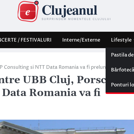
CERTE / FESTIVALURI
Interne/Externe
Lifestyle
Pastila d
P Consulting si NTT Data Romania va fi prelungit si extins!
Bârfotec
intre UBB Cluj, Porsche A
Ponturi l
Data Romania va fi