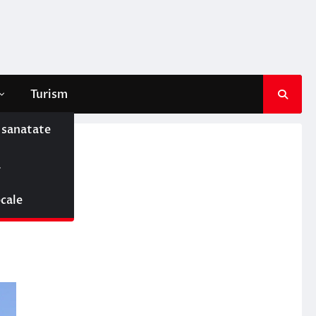
Turism
e sanatate
ă
G,
ocale