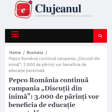
Skip
to
content
Home
Business
Pepco România continuă campania „Discuții din
inimă”: 3.000 de părinți vor beneficia de
educație parentală
Pepco România continuă
campania „Discuții din
inimă”: 3.000 de părinți vor
beneficia de educație