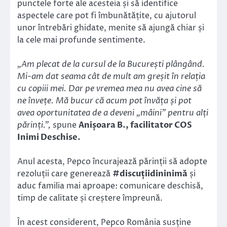
punctele forte ale acesteia și să identifice
aspectele care pot fi îmbunătățite, cu ajutorul
unor întrebări ghidate, menite să ajungă chiar și
la cele mai profunde sentimente.
„Am plecat de la cursul de la București plângând.
Mi-am dat seama cât de mult am greșit în relația
cu copiii mei. Dar pe vremea mea nu avea cine să
ne învețe. Mă bucur că acum pot învăța și pot
avea oportunitatea de a deveni „mâini” pentru alți
părinți.”,
spune
Anișoara B., facilitator COS
Inimi Deschise.
Anul acesta, Pepco încurajează părinții să adopte
rezoluții care generează
#discuțiidininimă
și
aduc familia mai aproape: comunicare deschisă,
timp de calitate și creștere împreună.
În acest considerent, Pepco România susține