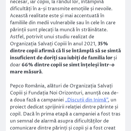
necesar, iar copiii, la rândul lor, întâmpină
dificultăți în a-și transmite emoțiile și nevoile.
Această realitate este și mai accentuată în
familiile din medii vulnerabile sau în cele în care
părinții sunt plecați la muncă în străinătate.
Astfel, potrivit unui studiu realizat de
Organizația Salvați Copiii în anul 2021,
35%
dintre copii afirmă că li se întâmplă să se simtă
insuficient de doriți sau iubiți de familia lor
și
doar
66% dintre copii se simt înțeleși într-o
mare măsură
.
Pepco România, alături de Organizația Salvați
Copiii și Fundația Noi Orizonturi, anunță cea de-
a doua fază a campaniei
„Discuții din Inimă”
, un
proiect dedicat sprijinirii relației dintre părinte și
copil. Dacă în prima etapă a campaniei a fost tras
un semnal de alarmă asupra dificultăților de
comunicare dintre părinți și copii și a fost creat