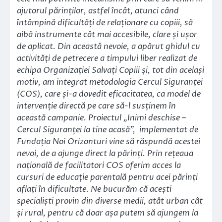
ajutorul părinților, astfel încât, atunci când
întâmpină dificultăți de relaționare cu copiii, să
aibă instrumente cât mai accesibile, clare și ușor
de aplicat. Din această nevoie, a apărut ghidul cu
activități de petrecere a timpului liber realizat de
echipa Organizației Salvați Copiii și, tot din același
motiv, am integrat metodologia Cercul Siguranței
(COS), care și-a dovedit eficacitatea, ca model de
intervenție directă pe care să-l susținem în
această campanie. Proiectul „Inimi deschise –
Cercul Siguranței la tine acasă”, implementat de
Fundația Noi Orizonturi vine să răspundă acestei
nevoi, de a ajunge direct la părinți. Prin rețeaua
națională de facilitatori COS oferim acces la
cursuri de educație parentală pentru acei părinți
aflați în dificultate. Ne bucurăm că acești
specialiști provin din diverse medii, atât urban cât
și rural, pentru că doar așa putem să ajungem la