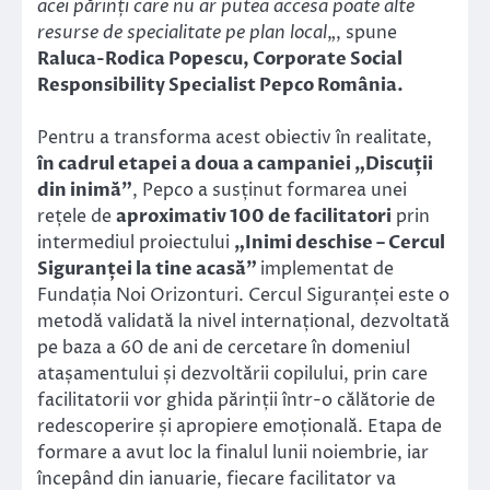
acei părinți care nu ar putea accesa poate alte
resurse de specialitate pe plan local
„, spune
Raluca-Rodica Popescu, Corporate Social
Responsibility Specialist Pepco România.
Pentru a transforma acest obiectiv în realitate,
în cadrul etapei a doua a campaniei „Discuții
din inimă”
, Pepco a susținut formarea unei
rețele de
aproximativ 100 de facilitatori
prin
intermediul proiectului
„Inimi deschise – Cercul
Siguranței la tine acasă”
implementat de
Fundația Noi Orizonturi. Cercul Siguranței este o
metodă validată la nivel internațional, dezvoltată
pe baza a 60 de ani de cercetare în domeniul
atașamentului și dezvoltării copilului, prin care
facilitatorii vor ghida părinții într-o călătorie de
redescoperire și apropiere emoțională. Etapa de
formare a avut loc la finalul lunii noiembrie, iar
începând din ianuarie, fiecare facilitator va