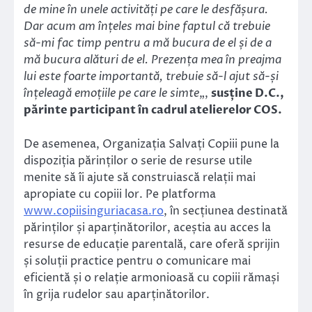
de mine în unele activități pe care le desfășura.
Dar acum am înțeles mai bine faptul că trebuie
să-mi fac timp pentru a mă bucura de el și de a
mă bucura alături de el. Prezența mea în preajma
lui este foarte importantă, trebuie să-l ajut să-și
înțeleagă emoțiile pe care le simte
„,
susține D.C.,
părinte participant în cadrul atelierelor COS.
De asemenea, Organizația Salvați Copiii pune la
dispoziția părinților o serie de resurse utile
menite să îi ajute să construiască relații mai
apropiate cu copiii lor. Pe platforma
www.copiisinguriacasa.ro
, în secțiunea destinată
părinților și aparținătorilor, aceștia au acces la
resurse de educație parentală, care oferă sprijin
și soluții practice pentru o comunicare mai
eficientă și o relație armonioasă cu copiii rămași
în grija rudelor sau aparținătorilor.