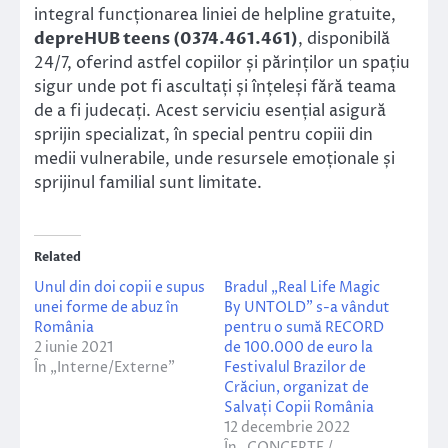
integral funcționarea liniei de helpline gratuite,
depreHUB teens (0374.461.461)
, disponibilă
24/7, oferind astfel copiilor și părinților un spațiu
sigur unde pot fi ascultați și înțeleși fără teama
de a fi judecați. Acest serviciu esențial asigură
sprijin specializat, în special pentru copiii din
medii vulnerabile, unde resursele emoționale și
sprijinul familial sunt limitate.
Related
Unul din doi copii e supus
Bradul „Real Life Magic
unei forme de abuz în
By UNTOLD” s-a vândut
România
pentru o sumă RECORD
2 iunie 2021
de 100.000 de euro la
În „Interne/Externe”
Festivalul Brazilor de
Crăciun, organizat de
Salvați Copii România
12 decembrie 2022
În „CONCERTE /