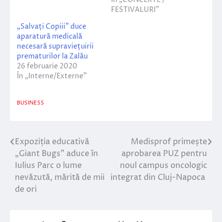
FESTIVALURI”
„Salvați Copiii” duce
aparatură medicală
necesară supraviețuirii
prematurilor la Zalău
26 februarie 2020
În „Interne/Externe”
BUSINESS
Expoziția educativă
Medisprof primește
Navigare
„Giant Bugs” aduce în
aprobarea PUZ pentru
în
Iulius Parc o lume
noul campus oncologic
nevăzută, mărită de mii
integrat din Cluj-Napoca
articole
de ori