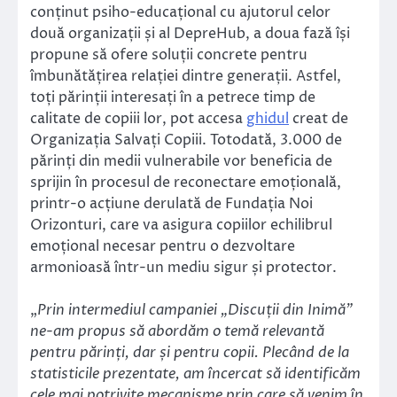
conținut psiho-educațional cu ajutorul celor
două organizații și al DepreHub, a doua fază își
propune să ofere soluții concrete pentru
îmbunătățirea relației dintre generații. Astfel,
toți părinții interesați în a petrece timp de
calitate de copiii lor, pot accesa
ghidul
creat de
Organizația Salvați Copiii. Totodată, 3.000 de
părinți din medii vulnerabile vor beneficia de
sprijin în procesul de reconectare emoțională,
printr-o acțiune derulată de Fundația Noi
Orizonturi, care va asigura copiilor echilibrul
emoțional necesar pentru o dezvoltare
armonioasă într-un mediu sigur și protector.
„
Prin intermediul campaniei „Discuții din Inimă”
ne-am propus să abordăm o temă relevantă
pentru părinți, dar și pentru copii. Plecând de la
statisticile prezentate, am încercat să identificăm
cele mai potrivite mecanisme prin care să venim în