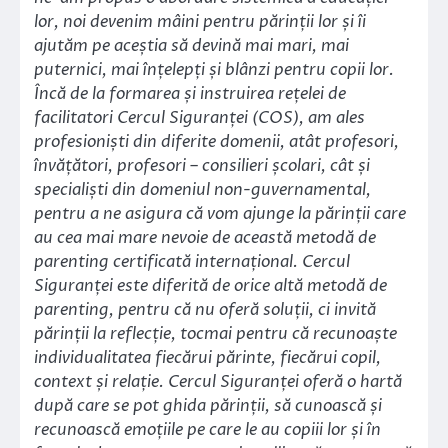
lor, noi devenim mâini pentru părinții lor și îi
ajutăm pe aceștia să devină mai mari, mai
puternici, mai înțelepți și blânzi pentru copii lor.
Încă de la formarea și instruirea rețelei de
facilitatori Cercul Siguranței (COS), am ales
profesioniști din diferite domenii, atât profesori,
învățători, profesori – consilieri școlari, cât și
specialiști din domeniul non-guvernamental,
pentru a ne asigura că vom ajunge la părinții care
au cea mai mare nevoie de această metodă de
parenting certificată internațional. Cercul
Siguranței este diferită de orice altă metodă de
parenting, pentru că nu oferă soluții, ci invită
părinții la reflecție, tocmai pentru că recunoaște
individualitatea fiecărui părinte, fiecărui copil,
context și relație. Cercul Siguranței oferă o hartă
după care se pot ghida părinții, să cunoască și
recunoască emoțiile pe care le au copiii lor și în