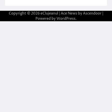
Copyright © 2026
eClujeanul
| Ace News by
Ascendoor
|
Powered by
WordPress
.