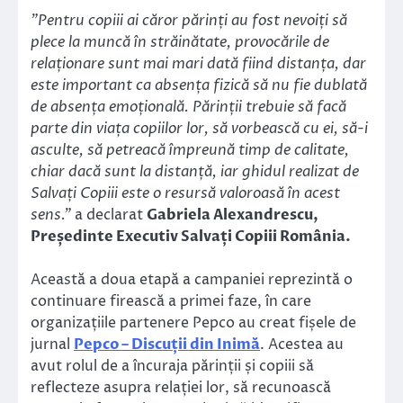
”Pentru copiii ai căror părinți au fost nevoiți să
plece la muncă în străinătate, provocările de
relaționare sunt mai mari dată fiind distanța, dar
este important ca absența fizică să nu fie dublată
de absența emoțională. Părinții trebuie să facă
parte din viața copiilor lor, să vorbească cu ei, să-i
asculte, să petreacă împreună timp de calitate,
chiar dacă sunt la distanță, iar ghidul realizat de
Salvați Copiii este o resursă valoroasă în acest
sens.”
a declarat
Gabriela Alexandrescu,
Președinte Executiv Salvați Copiii România.
Această a doua etapă a campaniei reprezintă o
continuare firească a primei faze, în care
organizațiile partenere Pepco au creat fișele de
jurnal
Pepco – Discuții din Inimă
. Acestea au
avut rolul de a încuraja părinții și copiii să
reflecteze asupra relației lor, să recunoască