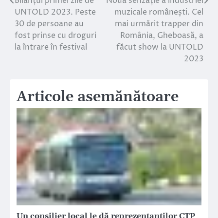
Bilanțul primei zile de
Noua senzație a industriei
Navigare
UNTOLD 2023. Peste
muzicale românești. Cel
în
30 de persoane au
mai urmărit trapper din
fost prinse cu droguri
România, Gheboasă, a
articole
la întrare în festival
făcut show la UNTOLD
2023
Articole asemănătoare
Un consilier local le dă reprezentanților CTP