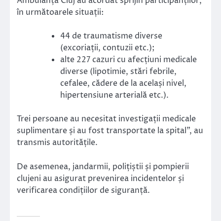
Ambulanță Cluj au acordat sprijin participanților,
în următoarele situații:
44 de traumatisme diverse
(excoriații, contuzii etc.);
alte 227 cazuri cu afecțiuni medicale
diverse (lipotimie, stări febrile,
cefalee, cădere de la același nivel,
hipertensiune arterială etc.).
Trei persoane au necesitat investigații medicale
suplimentare și au fost transportate la spital”, au
transmis autoritățile.
De asemenea, jandarmii, polițiștii și pompierii
clujeni au asigurat prevenirea incidentelor și
verificarea condițiilor de siguranță.