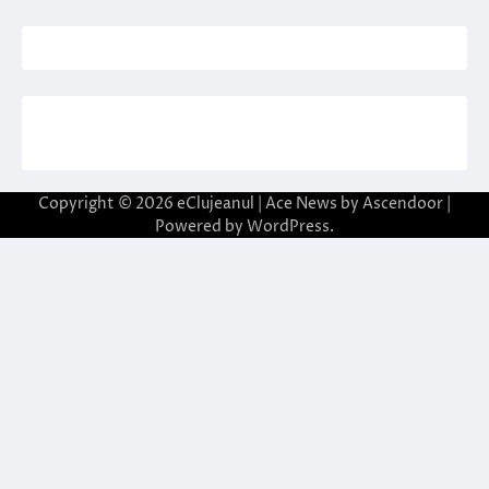
Copyright © 2026
eClujeanul
| Ace News by
Ascendoor
|
Powered by
WordPress
.