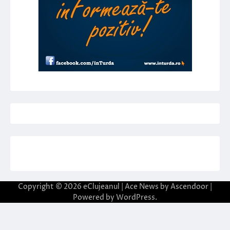
Copyright © 2026
eClujeanul
| Ace News by
Ascendoor
|
Powered by
WordPress
.