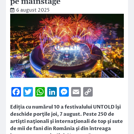
pe mainstage
6 august 2025
Facebook
Twitter
WhatsApp
LinkedIn
Messenger
Email
Copy
Link
Ediția cu numărul 10 a festivalului UNTOLD îşi
deschide porţile joi, 7 august. Peste 250 de
artişti naţionali şi internaţionali de top şi sute
de mii de fani din România şi din întreaga