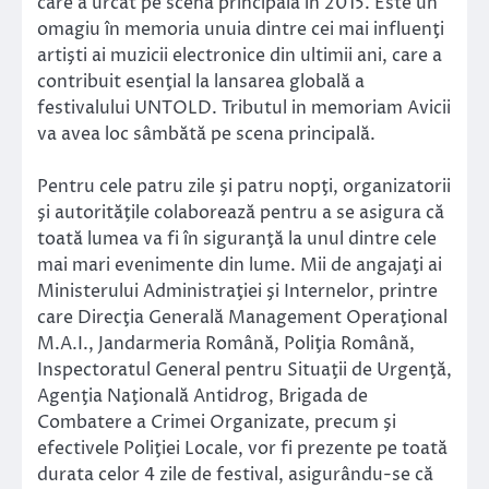
care a urcat pe scena principală în 2015. Este un
omagiu în memoria unuia dintre cei mai influenţi
artişti ai muzicii electronice din ultimii ani, care a
contribuit esenţial la lansarea globală a
festivalului UNTOLD. Tributul in memoriam Avicii
va avea loc sâmbătă pe scena principală.
Pentru cele patru zile şi patru nopţi, organizatorii
şi autorităţile colaborează pentru a se asigura că
toată lumea va fi în siguranţă la unul dintre cele
mai mari evenimente din lume. Mii de angajaţi ai
Ministerului Administraţiei şi Internelor, printre
care Direcţia Generală Management Operaţional
M.A.I., Jandarmeria Română, Poliţia Română,
Inspectoratul General pentru Situaţii de Urgenţă,
Agenţia Naţională Antidrog, Brigada de
Combatere a Crimei Organizate, precum şi
efectivele Poliţiei Locale, vor fi prezente pe toată
durata celor 4 zile de festival, asigurându-se că