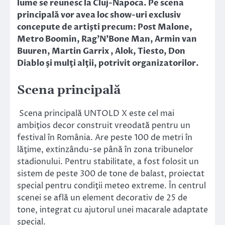
lume se reunesc la Cluj-Napoca. Pe scena
principală vor avea loc show-uri exclusiv
concepute de artişti precum: Post Malone,
Metro Boomin, Rag’N’Bone Man, Armin van
Buuren, Martin Garrix , Alok, Tiesto, Don
Diablo şi mulţi alţii, potrivit organizatorilor.
Scena principală
Scena principală UNTOLD X este cel mai
ambiţios decor construit vreodată pentru un
festival în România. Are peste 100 de metri în
lăţime, extinzându-se până în zona tribunelor
stadionului. Pentru stabilitate, a fost folosit un
sistem de peste 300 de tone de balast, proiectat
special pentru condiţii meteo extreme. În centrul
scenei se află un element decorativ de 25 de
tone, integrat cu ajutorul unei macarale adaptate
special.