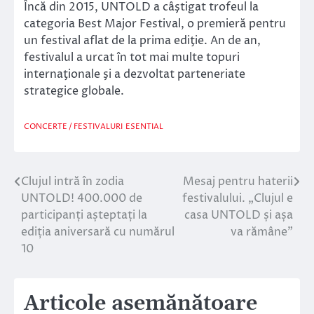
Încă din 2015, UNTOLD a câştigat trofeul la
categoria Best Major Festival, o premieră pentru
un festival aflat de la prima ediţie. An de an,
festivalul a urcat în tot mai multe topuri
internaţionale şi a dezvoltat parteneriate
strategice globale.
CONCERTE / FESTIVALURI
ESENTIAL
Clujul intră în zodia
Mesaj pentru haterii
Navigare
UNTOLD! 400.000 de
festivalului. „Clujul e
în
participanți așteptați la
casa UNTOLD și așa
ediția aniversară cu numărul
va rămâne”
articole
10
Articole asemănătoare