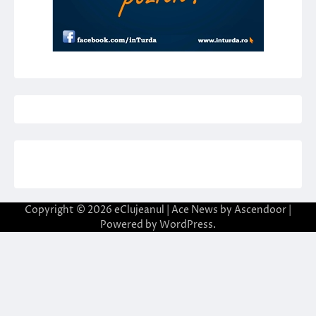
Copyright © 2026
eClujeanul
| Ace News by
Ascendoor
|
Powered by
WordPress
.