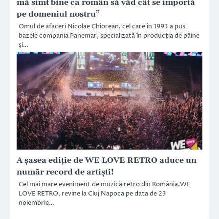
mă simt bine ca român să văd cât se importă
pe domeniul nostru”
Omul de afaceri Nicolae Chiorean, cel care în 1993 a pus
bazele compania Panemar, specializată în producţia de pâine
şi…
A şasea ediţie de WE LOVE RETRO aduce un
număr record de artişti!
Cel mai mare eveniment de muzică retro din România,WE
LOVE RETRO, revine la Cluj Napoca pe data de 23
noiembrie…