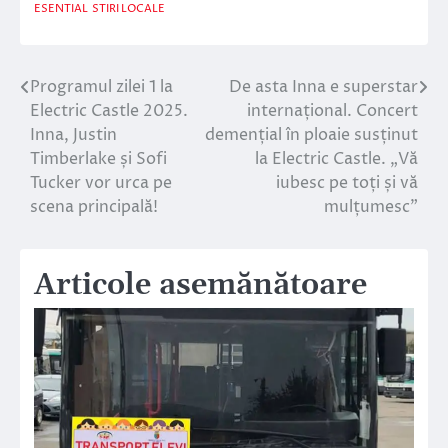
ESENTIAL
STIRI LOCALE
Programul zilei 1 la
De asta Inna e superstar
Navigare
Electric Castle 2025.
internațional. Concert
în
Inna, Justin
demențial în ploaie susținut
Timberlake și Sofi
la Electric Castle. „Vă
articole
Tucker vor urca pe
iubesc pe toți și vă
scena principală!
mulțumesc”
Articole asemănătoare