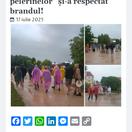
pelerinelor” și-a respectat
brandul!
17 iulie 2025
Facebook
Twitter
WhatsApp
LinkedIn
Messenger
Email
Copy
Link