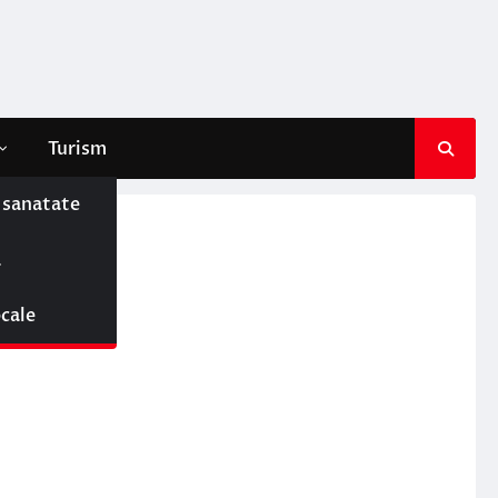
Turism
e sanatate
tul
ă
ocale