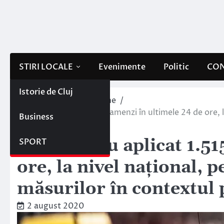
Skip
to
content
STIRI LOCALE
Evenimente
Politic
CON
Istorie de Cluj
Home
Interne/Externe
Polițiștii au aplicat 1.515 amenzi în ultimele 24 de ore
Business
pandemiei de COVID-19
Polițiștii au aplicat 1.
SPORT
ore, la nivel național, 
măsurilor în contextul
2 august 2020