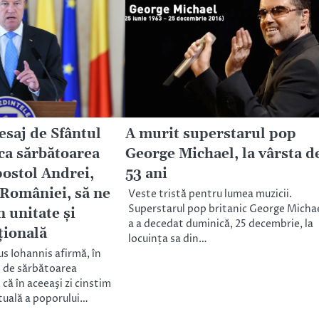
esaj de Sfântul
A murit superstarul pop
 ca sărbătoarea
George Michael, la vârsta d
postol Andrei,
53 ani
 României, să ne
Veste tristă pentru lumea muzicii.
Superstarul pop britanic George Micha
n unitate şi
a a decedat duminică, 25 decembrie, la
ţională
locuința sa din…
s Iohannis afirmă, în
 de sărbătoarea
 că în aceeaşi zi cinstim
ituală a poporului…