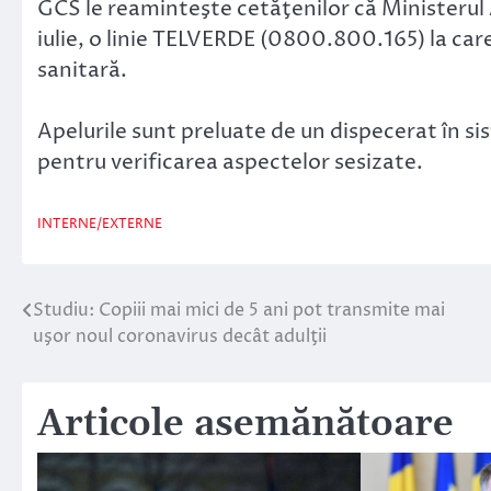
GCS le reaminteşte cetăţenilor că Ministerul 
iulie, o linie TELVERDE (0800.800.165) la care
sanitară.
Apelurile sunt preluate de un dispecerat în sis
pentru verificarea aspectelor sesizate.
INTERNE/EXTERNE
Studiu: Copiii mai mici de 5 ani pot transmite mai
Navigare
uşor noul coronavirus decât adulţii
în
articole
Articole asemănătoare