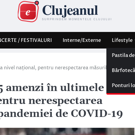
CERTE / FESTIVALURI
Interne/Externe
Lifestyle
Pastila d
, la nivel național, pentru nerespectarea măsurilor în contex
Bârfotec
515 amenzi în ultimele 24 de
Ponturi l
pentru nerespectarea
 pandemiei de COVID-19