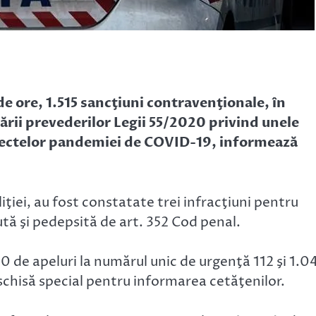
 de ore, 1.515 sancţiuni contravenţionale, în
cării prevederilor Legii 55/2020 privind unele
fectelor pandemiei de COVID-19, informează
iţiei, au fost constatate trei infracţiuni pentru
tă şi pedepsită de art. 352 Cod penal.
00 de apeluri la numărul unic de urgenţă 112 şi 1.0
chisă special pentru informarea cetăţenilor.