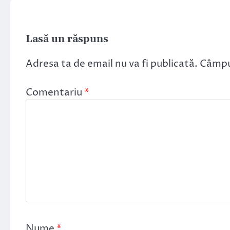
Lasă un răspuns
Adresa ta de email nu va fi publicată.
Câmpur
Comentariu
*
Nume
*