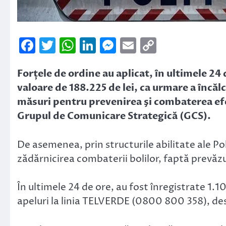
Facebook
Twitter
WhatsApp
LinkedIn
Messenger
Email
Copy
Link
Forțele de ordine au aplicat, în ultimele 24
valoare de 188.225 de lei, ca urmare a încăl
măsuri pentru prevenirea şi combaterea e
Grupul de Comunicare Strategică (GCS).
De asemenea, prin structurile abilitate ale Pol
zădărnicirea combaterii bolilor, faptă prevăzu
În ultimele 24 de ore, au fost înregistrate 1.1
apeluri la linia TELVERDE (0800 800 358), des