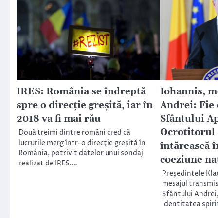
IRES: România se îndreptă
Iohannis, m
spre o direcţie greşită, iar în
Andrei: Fie
2018 va fi mai rău
Sfântului A
Ocrotitorul
Două treimi dintre români cred că
lucrurile merg într-o direcţie greşită în
întărească î
România, potrivit datelor unui sondaj
coeziune na
realizat de IRES.…
Preşedintele Klau
mesajul transmis
Sfântului Andrei,
identitatea spir