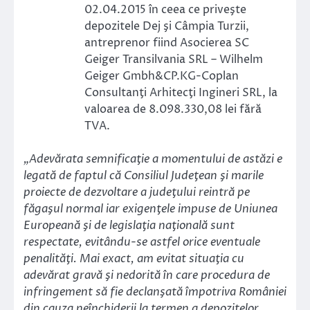
02.04.2015 în ceea ce priveşte
depozitele Dej şi Câmpia Turzii,
antreprenor fiind Asocierea SC
Geiger Transilvania SRL – Wilhelm
Geiger Gmbh&CP.KG-Coplan
Consultanţi Arhitecţi Ingineri SRL, la
valoarea de 8.098.330,08 lei fără
TVA.
„Adevărata semnificaţie a momentului de astăzi e
legată de faptul că Consiliul Judeţean şi marile
proiecte de dezvoltare a judeţului reintră pe
făgaşul normal iar exigenţele impuse de Uniunea
Europeană şi de legislaţia naţională sunt
respectate, evitându-se astfel orice eventuale
penalităţi. Mai exact, am evitat situaţia cu
adevărat gravă şi nedorită în care procedura de
infringement să fie declanşată împotriva României
din cauza neînchiderii la termen a depozitelor