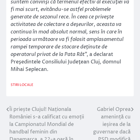
suntem convinşi că termenul efectiv al execuţiei va
fi mai scurt, evitându-se astfel problemele
generate de sezonul rece. În ceea ce priveşte
activitatea de colectare a deşeurilor, aceasta va
continua în mod absolut normal, sens în care în
perioada următoare va fi folosit amplasamentul
rampei temporare de stocare deţinute de
operatorul privat de la Pata Rât
”, a declarat
Preşedintele Consiliului Judeţean Cluj, domnul
Mihai Seplecan.
STIRI LOCALE
Îi priește Clujul! Naționala
Gabriel Oprea
Navigare
României s-a calificat cu emoții
amenință cu
în
la Campionatul Mondial de
ieșirea de la
handbal feminin din
guvernare dacă
articole
Danemarca, a 22-a oară în
PSD modifică