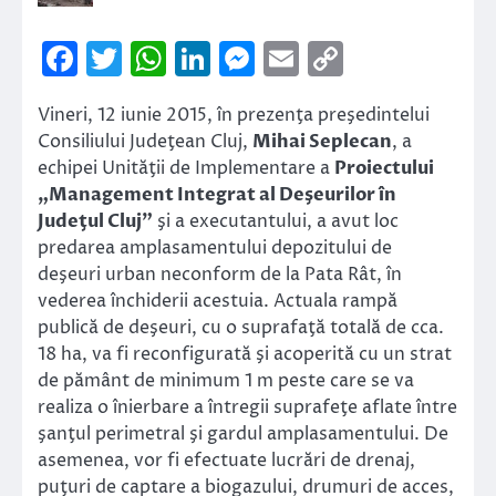
Facebook
Twitter
WhatsApp
LinkedIn
Messenger
Email
Copy
Link
Vineri, 12 iunie 2015, în prezenţa preşedintelui
Consiliului Judeţean Cluj,
Mihai Seplecan
, a
echipei Unităţii de Implementare a
Proiectului
„Management Integrat al Deşeurilor în
Judeţul Cluj”
şi a executantului, a avut loc
predarea amplasamentului depozitului de
deşeuri urban neconform de la Pata Rât, în
vederea închiderii acestuia. Actuala rampă
publică de deşeuri, cu o suprafaţă totală de cca.
18 ha, va fi reconfigurată şi acoperită cu un strat
de pământ de minimum 1 m peste care se va
realiza o înierbare a întregii suprafeţe aflate între
şanţul perimetral şi gardul amplasamentului. De
asemenea, vor fi efectuate lucrări de drenaj,
puţuri de captare a biogazului, drumuri de acces,