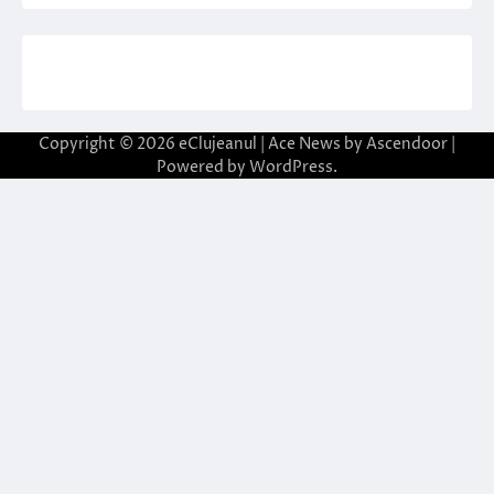
Copyright © 2026
eClujeanul
| Ace News by
Ascendoor
|
Powered by
WordPress
.