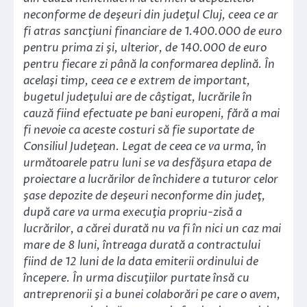
neconforme de deşeuri din judeţul Cluj, ceea ce ar
fi atras sancţiuni financiare de 1.400.000 de euro
pentru prima zi şi, ulterior, de 140.000 de euro
pentru fiecare zi până la conformarea deplină. În
acelaşi timp, ceea ce e extrem de important,
bugetul judeţului are de câştigat, lucrările în
cauză fiind efectuate pe bani europeni, fără a mai
fi nevoie ca aceste costuri să fie suportate de
Consiliul Judeţean. Legat de ceea ce va urma,
î
n
următoarele patru luni se va desfăşura etapa de
proiectare a lucrărilor de închidere a tuturor celor
şase depozite de deşeuri neconforme din judeţ,
după care va urma execuţia propriu-zisă a
lucrărilor, a cărei durată nu va fi în nici un caz mai
mare de 8 luni, întreaga durată a contractului
fiind de 12 luni de la data emiterii ordinului de
începere. În urma discuţiilor purtate însă cu
antreprenorii şi a bunei colaborări pe care o avem,