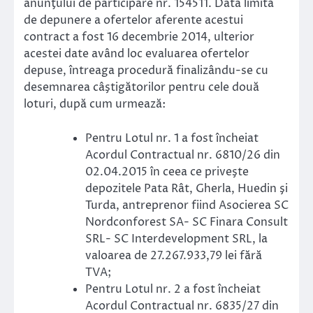
anunţului de participare nr. 154511. Data limită
de depunere a ofertelor aferente acestui
contract a fost 16 decembrie 2014, ulterior
acestei date având loc evaluarea ofertelor
depuse, întreaga procedură finalizându-se cu
desemnarea câştigătorilor pentru cele două
loturi, după cum urmează:
Pentru Lotul nr. 1 a fost încheiat
Acordul Contractual nr. 6810/26 din
02.04.2015 în ceea ce priveşte
depozitele Pata Rât, Gherla, Huedin şi
Turda, antreprenor fiind Asocierea SC
Nordconforest SA- SC Finara Consult
SRL- SC Interdevelopment SRL, la
valoarea de 27.267.933,79 lei fără
TVA;
Pentru Lotul nr. 2 a fost încheiat
Acordul Contractual nr. 6835/27 din