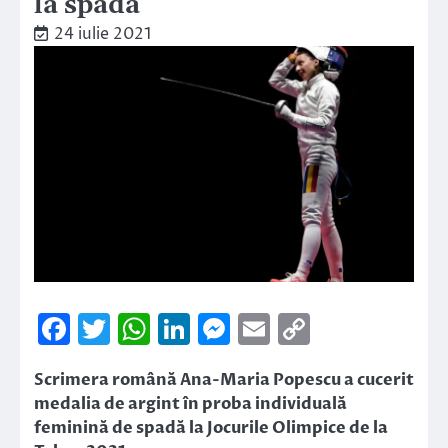
la spadă
24 iulie 2021
Facebook
Twitter
WhatsApp
LinkedIn
Messenger
Email
Copy
Link
Scrimera română Ana-Maria Popescu a cucerit
medalia de argint în proba individuală
feminină de spadă la Jocurile Olimpice de la