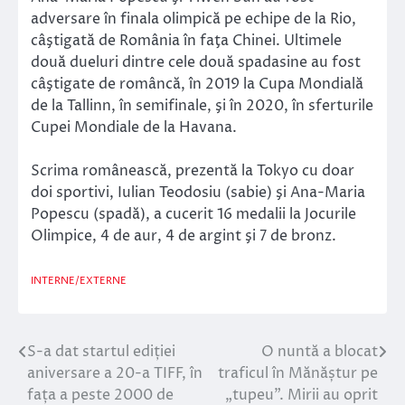
adversare în finala olimpică pe echipe de la Rio,
câştigată de România în faţa Chinei. Ultimele
două dueluri dintre cele două spadasine au fost
câştigate de româncă, în 2019 la Cupa Mondială
de la Tallinn, în semifinale, şi în 2020, în sferturile
Cupei Mondiale de la Havana.
Scrima românească, prezentă la Tokyo cu doar
doi sportivi, Iulian Teodosiu (sabie) şi Ana-Maria
Popescu (spadă), a cucerit 16 medalii la Jocurile
Olimpice, 4 de aur, 4 de argint şi 7 de bronz.
INTERNE/EXTERNE
S-a dat startul ediției
O nuntă a blocat
Navigare
aniversare a 20-a TIFF, în
traficul în Mănăștur pe
în
fața a peste 2000 de
„tupeu”. Mirii au oprit