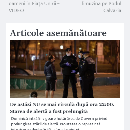
oameni în Piața Unirii –
limuzina pe Podul
articole
VIDEO
Calvaria
Articole asemănătoare
De astăzi NU se mai circulă după ora 22:00.
Starea de alertă a fost prelungită
Duminică intră în vigoare hotărârea de Guvern privind
prelungirea stării de alertă. Noutatea o reprezintă
intezicerea deplasării în afara locuinței…