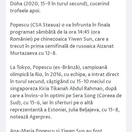
Doha (2020, 15-9 în turul secund), cucerind
trofeele apoi.
Popescu (CSA Steaua) o va înfrunta în finala
programat sâmbătă de la ora 14:45 (ora
României) pe chinezoaica Yiwen Sun, care a
trecut în prima semifinală de rusoaica Aizanat
Murtazaeva cu 12-8.
La Tokyo, Popescu (ex-Brânză), campioană
olimpică la Rio, în 2016, cu echipa, a intrat direct
în turul secund, câştigând cu 15-10 meciul cu
singaporeza Kiria Tikanah Abdul Rahman, după
care a învins-o în optimi pe Sera Song (Coreea de
Sud), cu 15-6, iar în sferturi pe o altă
reprezentantă a Estoniei, Julia Beljajeva, cu 15-8,
notează Agerpres.
Ana-Maria Popescu şi Yiwen Sun au fost