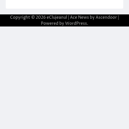
Copyright © 2026
eClujeanul
| Ace News by
Ascendoor
|
Powered by
WordPress
.