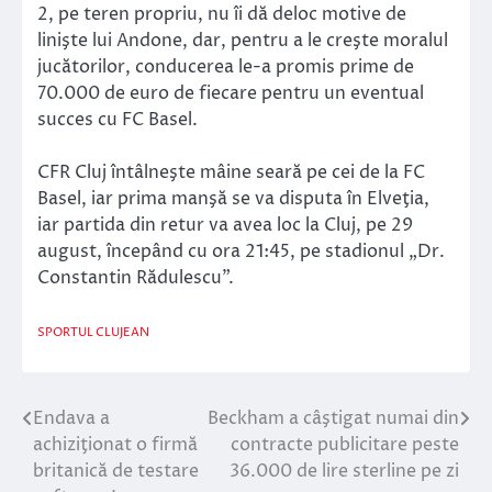
2, pe teren propriu, nu îi dă deloc motive de
linişte lui Andone, dar, pentru a le creşte moralul
jucătorilor, conducerea le-a promis prime de
70.000 de euro de fiecare pentru un eventual
succes cu FC Basel.
CFR Cluj întâlneşte mâine seară pe cei de la FC
Basel, iar prima manşă se va disputa în Elveţia,
iar partida din retur va avea loc la Cluj, pe 29
august, începând cu ora 21:45, pe stadionul „Dr.
Constantin Rădulescu”.
SPORTUL CLUJEAN
Endava a
Beckham a câştigat numai din
Navigare
achiziţionat o firmă
contracte publicitare peste
în
britanică de testare
36.000 de lire sterline pe zi