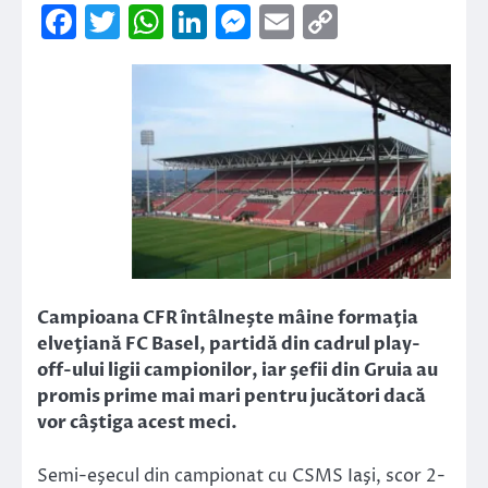
Facebook
Twitter
WhatsApp
LinkedIn
Messenger
Email
Copy
Link
Campioana CFR întâlneşte mâine formaţia
elveţiană FC Basel, partidă din cadrul play-
off-ului ligii campionilor, iar şefii din Gruia au
promis prime mai mari pentru jucători dacă
vor câştiga acest meci.
Semi-eşecul din campionat cu CSMS Iaşi, scor 2-