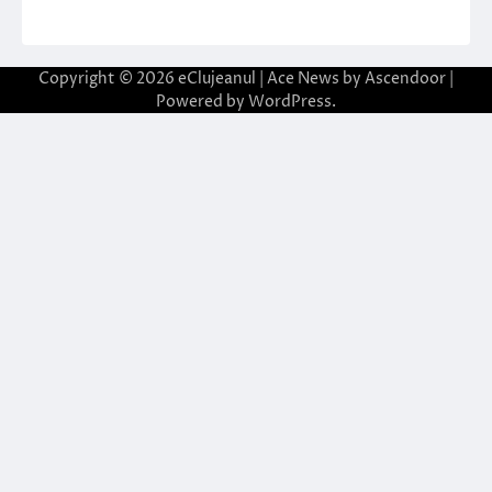
Copyright © 2026
eClujeanul
| Ace News by
Ascendoor
|
Powered by
WordPress
.