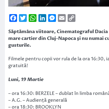
Facebook
Twitter
WhatsApp
LinkedIn
Messenger
Email
Copy
Link
Săptămâna viitoare, Cinematograful Dacia d
mare cartier din Cluj-Napoca şi nu numai c
gusturile.
Filmele pentru copii vor rula de la ora 16:30, i
gratuită!
Luni, 19 Martie
– ora 16:30: BERZELE – dublat în limba român
– A.G. – Audiență generală
– ora 18:30: BROOKLYN