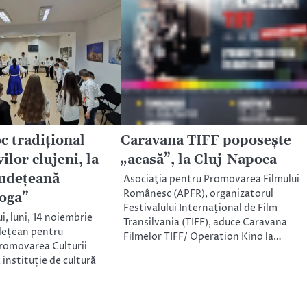
oc tradițional
Caravana TIFF poposeşte
ilor clujeni, la
„acasă”, la Cluj-Napoca
Județeană
Asociaţia pentru Promovarea Filmului
Românesc (APFR), organizatorul
oga”
Festivalului Internaţional de Film
i, luni, 14 noiembrie
Transilvania (TIFF), aduce Caravana
dețean pentru
Filmelor TIFF/ Operation Kino la…
romovarea Culturii
 instituție de cultură