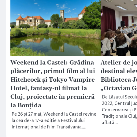
Weekend la Castel: Grădina
Atelier de j
plăcerilor, primul film al lui
destinal elev
Hitchcock și Tokyo Vampire
Biblioteca 
Hotel, fantasy-ul filmat la
„Octavian G
Cluj, proiectate în premieră
De Lăsatul Seculu
2022, Centrul Ju
la Bonțida
Conservarea și P
Pe 26 și 27 mai, Weekend la Castel revine
Tradiționale Cluj,
la cea de-a 17-a ediție a Festivalului
aflată…
Internațional de Film Transilvania.…