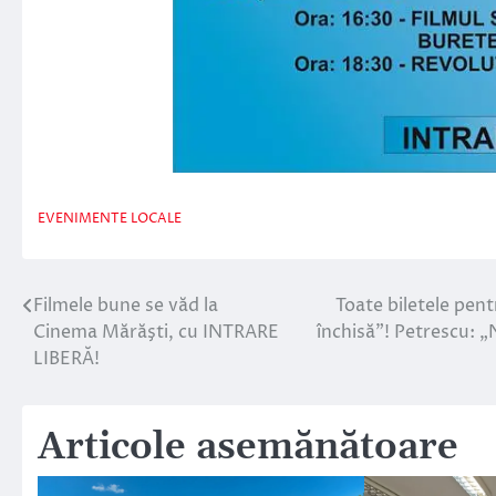
EVENIMENTE LOCALE
Filmele bune se văd la
Toate biletele pent
Navigare
Cinema Mărăşti, cu INTRARE
închisă”! Petrescu: „
în
LIBERĂ!
articole
Articole asemănătoare