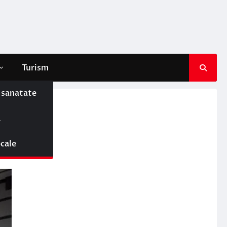
Turism
e sanatate
ă
ocale