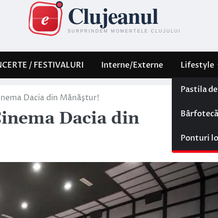
CERTE / FESTIVALURI
Interne/Externe
Lifestyle
Pastila d
Cinema Dacia din Mănăştur!
Bârfotec
Cinema Dacia din
Ponturi l