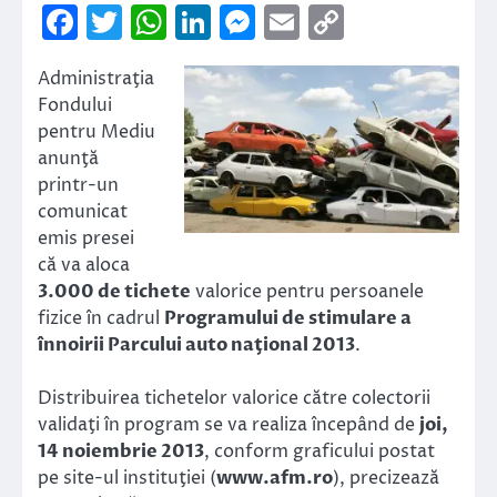
Facebook
Twitter
WhatsApp
LinkedIn
Messenger
Email
Copy
Link
Administraţia
Fondului
pentru Mediu
anunţă
printr-un
comunicat
emis presei
că va aloca
3.000 de tichete
valorice pentru persoanele
fizice în cadrul
Programului de stimulare a
înnoirii Parcului auto naţional 2013
.
Distribuirea tichetelor valorice către colectorii
validaţi în program se va realiza începând de
joi,
14 noiembrie 2013
, conform graficului postat
pe site-ul instituţiei (
www.afm.ro
), precizează