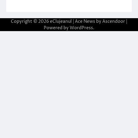
Copyright © 2026
eClujeanul
| Ace News by
Ascendoor
|
Powered by
WordPress
.