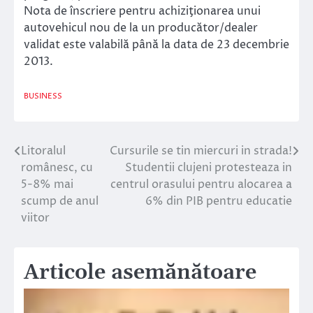
Nota de înscriere pentru achiziţionarea unui
autovehicul nou de la un producător/dealer
validat este valabilă până la data de 23 decembrie
2013.
BUSINESS
Litoralul
Cursurile se tin miercuri in strada!
Navigare
românesc, cu
Studentii clujeni protesteaza in
în
5-8% mai
centrul orasului pentru alocarea a
scump de anul
6% din PIB pentru educatie
articole
viitor
Articole asemănătoare