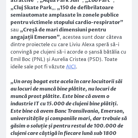
atractive”
,
„Aqua Park Sun”
,
„Zoo Parc”
,
„Cluj Skate Park
„,
„150 de defibrilatoare
semiautomate amplasate în zonele publice
pentru victimele stopului cardio-respirator”
sau
„Creșă de mari dimensiuni pentru
angajații Emerson”
, acestea sunt doar câteva
dintre proiectele cu care Liviu Alexa speră să-i
convingă pe clujeni să-i acorde o șansă bătălia cu
Emil Boc (PNL) și Aurelia Cristea (PSD). Toate
ideile sale pot fi văzute
AICI
.
„Un oraș bogat este acela în care locuitorii săi
au locuri de muncă bine plătite, nu locuri de
muncă prost plătite. Este bine că avem o
industrie IT cu 15.000 de clujeni bine plătiți.
Este bine că avem Banc Transilvania, Emerson,
universitățile și companiile mari, dar trebuie să
găsim o soluție și pentru restul de 100.000 de
clujeni care câștigă în fiecare lună sub 1800