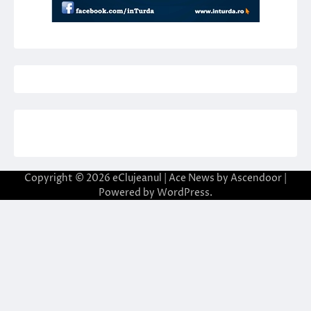
Copyright © 2026
eClujeanul
| Ace News by
Ascendoor
|
Powered by
WordPress
.