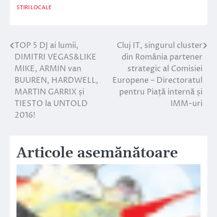
STIRI LOCALE
TOP 5 DJ ai lumii,
Cluj IT, singurul cluster
Navigare
DIMITRI VEGAS&LIKE
din România partener
în
MIKE, ARMIN van
strategic al Comisiei
BUUREN, HARDWELL,
Europene – Directoratul
articole
MARTIN GARRIX și
pentru Piață internă și
TIESTO la UNTOLD
IMM-uri
2016!
Articole asemănătoare