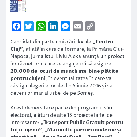
Facebook
Twitter
WhatsApp
LinkedIn
Messenger
Email
Copy
Link
Candidat din partea mișcării locale
„Pentru
Cluj”
, aflată în curs de formare, la Primăria Cluj-
Napoca, jurnalistul Liviu Alexa anunță un proiect
îndrăzneț prin care se angajează să asigure
20.000 de locuri de muncă mai bine plătite
pentru clujeni
, în eventualitatea în care va
câștiga alegerile locale din 5 iunie 2016 și va
deveni primar al urbei de pe Someș.
Acest demers face parte din programul său
electoral, alături de alte 15 proiecte la fel de
interesante:
„Transport Public Gratuit pentru
toți clujenii”
, „
Mai multe parcuri moderne și