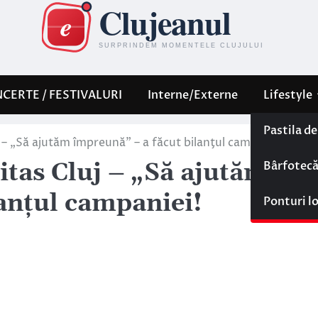
CERTE / FESTIVALURI
Interne/Externe
Lifestyle
Pastila d
j – „Să ajutăm împreună” – a făcut bilanţul campaniei!
Bârfotec
itas Cluj – „Să ajutăm
anţul campaniei!
Ponturi l