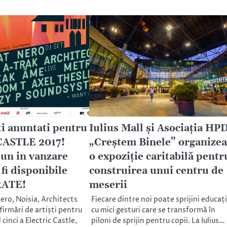
ti anuntati pentru
Iulius Mall și Asociația HP
ASTLE 2017!
„Creștem Binele” organizea
pun in vanzare
o expoziție caritabilă pentr
 fi disponibile
construirea unui centru de
 RATE!
meserii
ero, Noisia, Architects
Fiecare dintre noi poate sprijini educați
irmări de artiști pentru
cu mici gesturi care se transformă în
cinci a Electric Castle,
piloni de sprijin pentru copii. La Iulius…