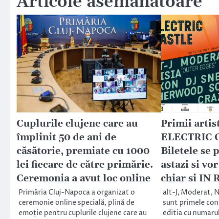
Articole asemănătoare
Cuplurile clujene care au
Primii artis
împlinit 50 de ani de
ELECTRIC C
căsătorie, premiate cu 1000
Biletele se 
lei fiecare de către primărie.
astazi si vor
Ceremonia a avut loc online
chiar si IN
Primăria Cluj-Napoca a organizat o
alt-J, Moderat, N
ceremonie online specială, plină de
sunt primele conf
emoție pentru cuplurile clujene care au
editia cu numarul 