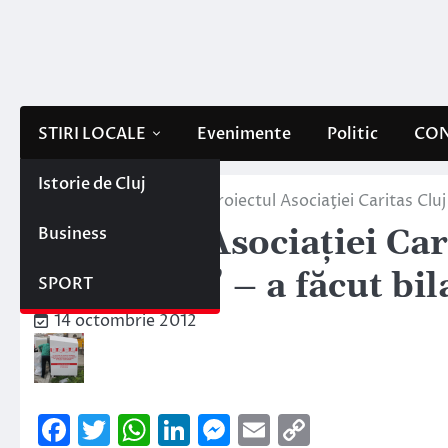
Skip
to
content
STIRI LOCALE
Evenimente
Politic
CON
Istorie de Cluj
Home
Stiri locale
Proiectul Asociaţiei Caritas Clu
Business
Proiectul Asociaţiei Car
împreună” – a făcut bil
SPORT
14 octombrie 2012
Facebook
Twitter
WhatsApp
LinkedIn
Messenger
Email
Copy