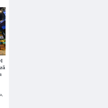
DI
ză
u
a,