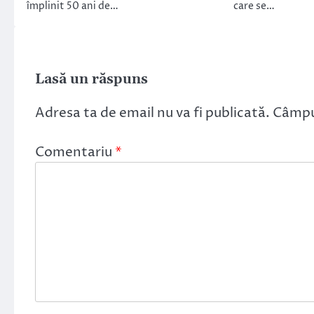
împlinit 50 ani de…
care se…
Lasă un răspuns
Adresa ta de email nu va fi publicată.
Câmpur
Comentariu
*