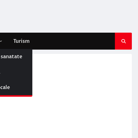
Turism
e sanatate
ă
ocale