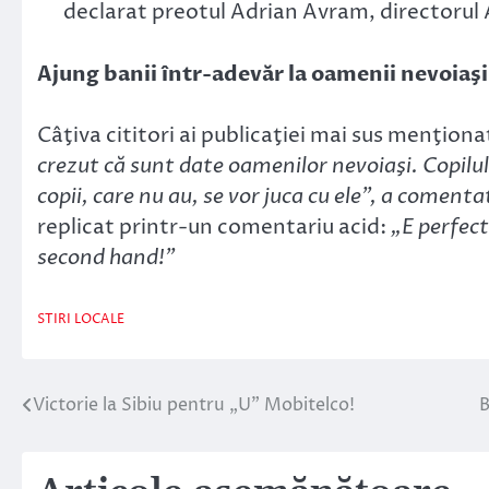
declarat preotul Adrian Avram, directorul 
Ajung banii într-adevăr la oamenii nevoiaşi 
Câţiva cititori ai publicaţiei mai sus menţio
crezut că sunt date oamenilor nevoiaşi. Copilul
copii, care nu au, se vor juca cu ele”, a comen
replicat printr-un comentariu acid:
„E perfec
second hand!”
STIRI LOCALE
Victorie la Sibiu pentru „U” Mobitelco!
B
Navigare
în
articole