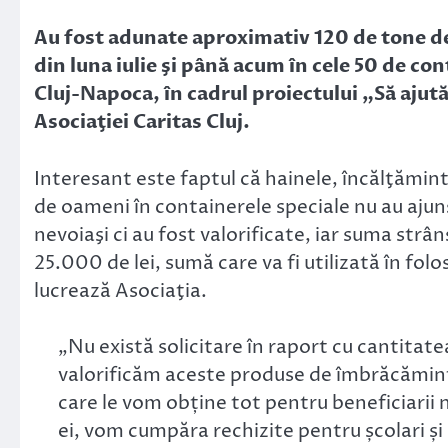
Link
Au fost adunate aproximativ 120 de tone de
din luna iulie şi până acum în cele 50 de co
Cluj-Napoca, în cadrul proiectului „Să aju
Asociaţiei Caritas Cluj.
Interesant este faptul că hainele, încălţăminte
de oameni în containerele speciale nu au ajun
nevoiaşi ci au fost valorificate, iar suma str
25.000 de lei, sumă care va fi utilizată în folo
lucrează Asociaţia.
„Nu există solicitare în raport cu cantita
valorificăm aceste produse de îmbrăcăminte
care le vom obține tot pentru beneficiari
ei, vom cumpăra rechizite pentru școlari 