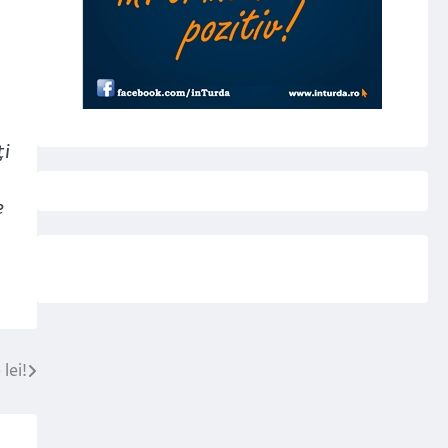
ţi
e
lei!