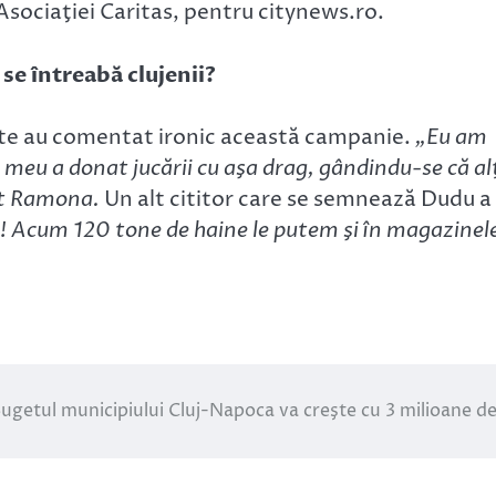
Asociaţiei Caritas, pentru citynews.ro.
se întreabă clujenii?
nate au comentat ironic această campanie.
„Eu am
 meu a donat jucării cu aşa drag, gândindu-se că al
tat Ramona.
Un alt cititor care se semnează Dudu a
t! Acum 120 tone de haine le putem şi în magazinel
ugetul municipiului Cluj-Napoca va creşte cu 3 milioane de 