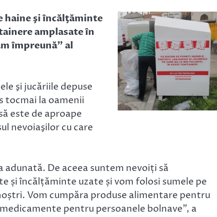
 haine şi încălţăminte
ntainere amplasate în
tăm împreună” al
le şi jucăriile depuse
s tocmai la oamenii
ânsă este de aproape
sul nevoiaşilor cu care
tea adunată. De aceea suntem nevoiți să
 și încălțăminte uzate și vom folosi sumele pe
i noștri. Vom cumpăra produse alimentare pentru
și medicamente pentru persoanele bolnave”, a