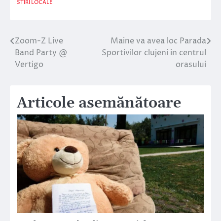
STIRI LOCALE
Zoom-Z Live
Maine va avea loc Parada
Navigare
Band Party @
Sportivilor clujeni in centrul
în
Vertigo
orasului
articole
Articole asemănătoare