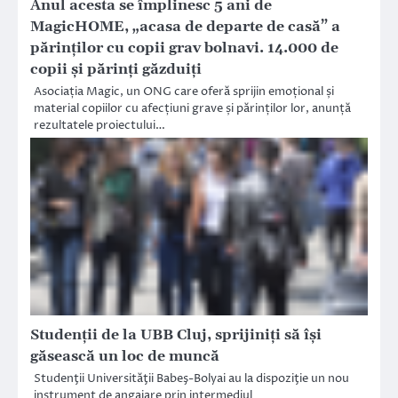
Anul acesta se împlinesc 5 ani de
MagicHOME, „acasa de departe de casă” a
părinților cu copii grav bolnavi. 14.000 de
copii și părinți găzduiți
Asociația Magic, un ONG care oferă sprijin emoțional și
material copiilor cu afecțiuni grave și părinților lor, anunță
rezultatele proiectului…
Studenții de la UBB Cluj, sprijiniți să își
găsească un loc de muncă
Studenţii Universităţii Babeş-Bolyai au la dispoziţie un nou
instrument de angajare prin intermediul