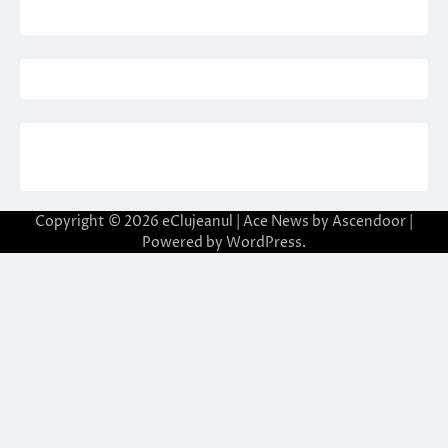
Copyright © 2026
eClujeanul
| Ace News by
Ascendoor
|
Powered by
WordPress
.