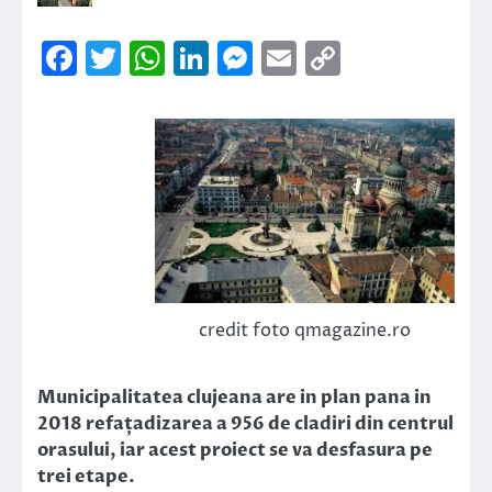
Facebook
Twitter
WhatsApp
LinkedIn
Messenger
Email
Copy
Link
credit foto qmagazine.ro
Municipalitatea clujeana are in plan pana in
2018 refațadizarea a 956 de cladiri din centrul
orasului, iar acest proiect se va desfasura pe
trei etape.