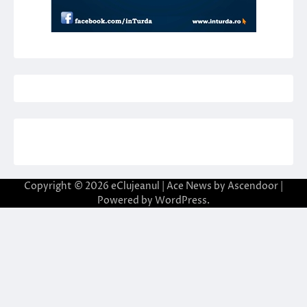
Copyright © 2026
eClujeanul
| Ace News by
Ascendoor
|
Powered by
WordPress
.