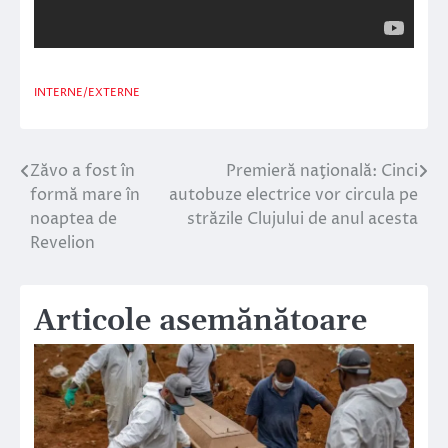
INTERNE/EXTERNE
Zăvo a fost în
Premieră naţională: Cinci
Navigare
formă mare în
autobuze electrice vor circula pe
în
noaptea de
străzile Clujului de anul acesta
Revelion
articole
Articole asemănătoare