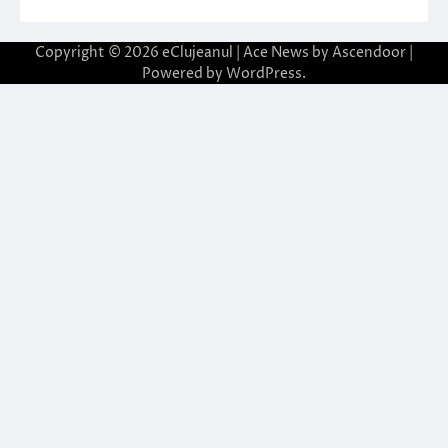
Copyright © 2026
eClujeanul
| Ace News by
Ascendoor
|
Powered by
WordPress
.