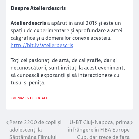
Despre Atelierdescris
Atelierdescris
a apărut in anul 2015 și este un
spațiu de experimentare și aprofundare a artei
caligrafice și a domeniilor conexe acesteia.
http://bit.ly/atelierdescris
Toți cei pasionați de artă, de caligrafie, dar și
necunoscătorii, sunt invitați la acest eveniment,
să cunoască expozanții și să interactioneze cu
tușul și penița.
EVENIMENTE LOCALE
Peste 2200 de copii și
U-BT Cluj-Napoca, prima
Navigare
adolescenți la
înfrângere în FIBA Europe
în
Săptămâna Filmului
Cup, dar trece de faza